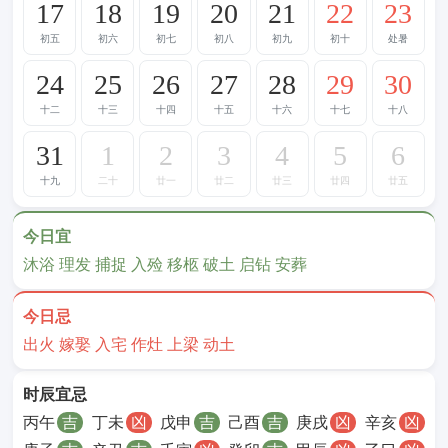
17
18
19
20
21
22
23
初五
初六
初七
初八
初九
初十
处暑
24
25
26
27
28
29
30
十二
十三
十四
十五
十六
十七
十八
31
1
2
3
4
5
6
十九
二十
廿一
廿二
廿三
廿四
廿五
今日宜
沐浴 理发 捕捉 入殓 移柩 破土 启钻 安葬
今日忌
出火 嫁娶 入宅 作灶 上梁 动土
时辰宜忌
丙午
吉
丁未
凶
戊申
吉
己酉
吉
庚戌
凶
辛亥
凶