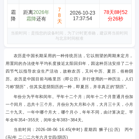
7
霜
距离
2026年
78天8时52
2026-10-23
8
17:37:54
降
霜降
还有
分26秒
天
当前时间：是指您的设备时间，为了计时更准确，建议将当前时间
与北京时间校准
农历是中国长期采用的一种传统历法，它以朔望的周期来定月，
用置闰的办法使年平均长度接近太阳回归年，因这种历法安排了二十
四节气以指导农业生产活动，故称农历，又叫中历、夏历，俗称阴
历。农历是中国目前与格里历（即公历）并行使用的一种历法，人们
习称“阴历”，但其实是阴阳历的一种，即夏历，并非真正的“阴历”。
年份分为平年和闰年。平年十二个月；闰年十二个月普通月份加
一个闰月，总共十三个月。月份分为大月和小月，大月三十天，小月
二十九天。一年中哪个月大，哪个月小，年年不同，由计算决定。平
年全年354~355天，闰年全年383~384天。
当前时间：2026-08-06 16:45(申时) 星期四 狮子(公历) 丙午
(马)年 二〇二六年六月廿四(阴历)