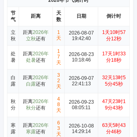
2026年节气倒计时
节
天
距离
日期
倒计时
气
数
立
距离
2026年
1
1天10时57
2026-08-07
天
19:42:40
秋
立秋
还有
分12秒
1
处
距离
2026年
17天1时33
2026-08-23
7
10:18:46
暑
处暑
还有
分18秒
天
3
白
距离
2026年
32天13时5
2026-09-07
2
22:41:13
露
白露
还有
5分45秒
天
4
秋
距离
2026年
47天23时1
2026-09-23
8
08:05:11
分
秋分
还有
9分43秒
天
6
寒
距离
2026年
63天5时43
2026-10-08
3
14:29:14
露
寒露
还有
分46秒
天