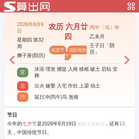
2026年8月6
农历 六月廿
丙午〔马〕年
日
四
乙未月
星期四 第32
壬子日「阴
周
观莲节
国际电影
历」
狮子座(阳历)
节
沐浴 理发 捕捉 入殓 移柩 破土 启钻 安
宜
葬
忌
出火 嫁娶 入宅 作灶 上梁 动土
冲
鼠日冲(丙午)马 煞南
节日
今年的
七夕节
是2026年8月19日
，还有
13
(农历/七月初七)
天，中国传统节日。