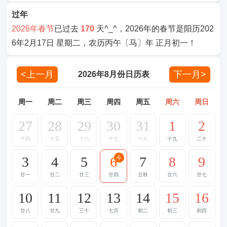
过年
2026年春节
已过去
170
天^_^，2026年的春节是阳历202
6年2月17日 星期二，农历丙午〔马〕年 正月初一！
<上一月
下一月>
2026年8月份日历表
周一
周二
周三
周四
周五
周六
周日
27
28
29
30
31
1
2
十四
十五
十六
十七
十八
十九
二十
3
4
5
6
7
8
9
今
廿一
廿二
廿三
廿四
立秋
廿六
廿七
10
11
12
13
14
15
16
廿八
廿九
三十
七月
初二
初三
初四