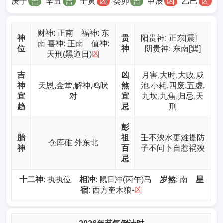
庚子
吉
辛丑
吉
壬寅
凶
癸卯
吉
甲辰
凶
乙巳
凶
财神
: 正南 福神: 东
神
贵
阳贵神: 正东[震]
南 喜神: 正南 值神:
位
神
阴贵神: 东南[巽]
天刑(黑道日)
凶
吉
凶
月害,大时,大败,咸
神
天恩,金堂,解神,鸣吠
煞
池,小耗,四废,五虚,
宜
对
宜
九坎,九焦,归忌,天
趋
忌
刑
彭
胎
祖
壬不泱水更难提防
仓库碓 外东北
神
百
子不问卜自惹祸殃
忌
十二神
: 执执位
相冲
: 鼠日冲(丙午)马
岁煞
: 南
星
宿
: 西方奎木狼-
凶