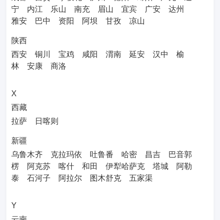
宁
内江
乐山
南充
眉山
宜宾
广安
达州
雅安
巴中
资阳
阿坝
甘孜
凉山
陕西
西安
铜川
宝鸡
咸阳
渭南
延安
汉中
榆
林
安康
商洛
X
西藏
拉萨
日喀则
新疆
乌鲁木齐
克拉玛依
吐鲁番
哈密
昌吉
巴音郭
楞
阿克苏
喀什
和田
伊犁哈萨克
塔城
阿勒
泰
石河子
阿拉尔
图木舒克
五家渠
Y
云南