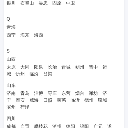
银川
石嘴山
吴忠
固原
中卫
Q
青海
西宁
海东
海西
S
山西
太原
大同
阳泉
长治
晋城
朔州
晋中
运
城
忻州
临汾
吕梁
山东
济南
青岛
淄博
枣庄
东营
烟台
潍坊
济
宁
泰安
威海
日照
莱芜
临沂
德州
聊城
滨州
荷泽
四川
成都
自贡
攀枝花
泸州
德阳
绵阳
广元
遂