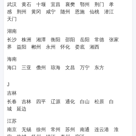
武汉
黄石
十堰
宜昌
襄樊
鄂州
荆门
孝
感
荆州
黄冈
咸宁
随州
恩施
仙桃
潜江
天门
湖南
长沙
株洲
湘潭
衡阳
邵阳
岳阳
常德
张家
界
益阳
郴州
永州
怀化
娄底
湘西
海南
海口
三亚
儋州
琼海
文昌
万宁
东方
J
吉林
长春
吉林
四平
辽源
通化
白山
松原
白
城
延边
江苏
南京
无锡
徐州
常州
苏州
南通
连云港
淮