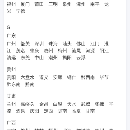
福州
厦门
莆田
三明
泉州
漳州
南平
龙
岩
宁德
G
广东
广州
韶关
深圳
珠海
汕头
佛山
江门
湛
江
茂名
肇庆
惠州
梅州
汕尾
河源
阳江
清远
东莞
中山
潮州
揭阳
云浮
贵州
贵阳
六盘水
遵义
安顺
铜仁
黔西南
毕节
黔东南
黔南
甘肃
兰州
嘉峪关
金昌
白银
天水
武威
张掖
平
凉
酒泉
庆阳
定西
陇南
临夏
甘南
广西