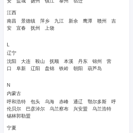
安
盐城
扬州
镇江
泰州
宿迁
江西
南昌
景德镇
萍乡
九江
新余
鹰潭
赣州
吉
安
宜春
抚州
上饶
L
辽宁
沈阳
大连
鞍山
抚顺
本溪
丹东
锦州
营
口
阜新
辽阳
盘锦
铁岭
朝阳
葫芦岛
N
内蒙古
呼和浩特
包头
乌海
赤峰
通辽
鄂尔多斯
呼
伦贝尔
巴彦淖尔
乌兰察布
兴安盟
乌兰浩特
锡林郭勒盟
宁夏