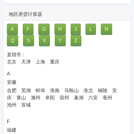
地区房贷计算器
A
F
G
H
J
L
N
Q
S
X
Y
Z
直辖市：
北京
天津
上海
重庆
A
安徽
合肥
芜湖
蚌埠
淮南
马鞍山
淮北
铜陵
安
庆
黄山
滁州
阜阳
宿州
巢湖
六安
亳州
池州
宣城
F
福建