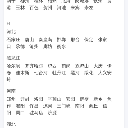
南宁
柳州
桂林
梧州
北海
防城港
钦州
贵
港
玉林
百色
贺州
河池
来宾
崇左
H
河北
石家庄
唐山
秦皇岛
邯郸
邢台
保定
张家
口
承德
沧州
廊坊
衡水
黑龙江
哈尔滨
齐齐哈尔
鸡西
鹤岗
双鸭山
大庆
伊
春
佳木斯
七台河
牡丹江
黑河
绥化
大兴安
岭
河南
郑州
开封
洛阳
平顶山
安阳
鹤壁
新乡
焦
作
濮阳
许昌
漯河
三门峡
南阳
商丘
信
阳
周口
驻马店
济源
湖北