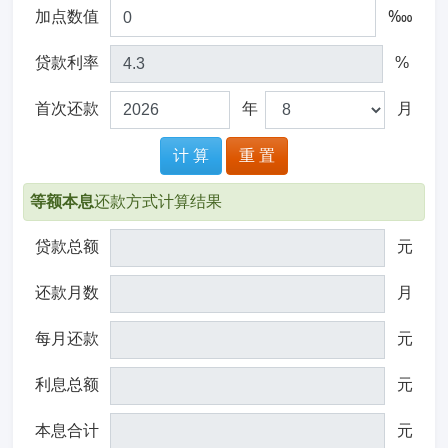
加点数值
‱
贷款利率
%
首次还款
年
月
计 算
重 置
等额本息
还款方式计算结果
贷款总额
元
还款月数
月
每月还款
元
利息总额
元
本息合计
元