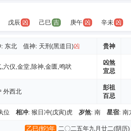
戊辰
凶
己巳
吉
庚午
凶
辛未
凶
神: 东北 值神: 天刑(黑道日)
凶
贵神
凶煞
气,六仪,金堂,除神,金匮,鸣吠
宜忌
彭祖
 外西北
百忌
收执位
相冲
: 猴日冲(戊寅)虎
岁煞
: 南
星宿
: 
乙巳(蛇)年
二〇二五年九月廿二(阴历)