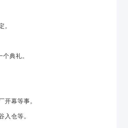
定。
一个典礼。
厂开幕等事。
谷入仓等。