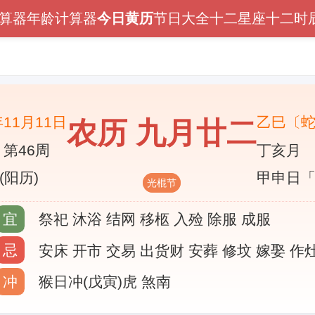
算器
年龄计算器
今日黄历
节日大全
十二星座
十二时
年11月11日
乙巳〔
农历 九月廿二
 第46周
丁亥月
(阳历)
甲申日
光棍节
宜
祭祀 沐浴 结网 移柩 入殓 除服 成服
忌
安床 开市 交易 出货财 安葬 修坟 嫁娶 作
冲
猴日冲(戊寅)虎 煞南