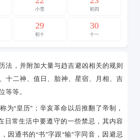
22
23
小雪
初四
29
30
初十
十一
历法，并附加大量与趋吉避凶相关的规则
、十二神、值日、胎神、星宿、月相、吉
位等等。
称为“皇历”；辛亥革命以后推翻了帝制，
民在日常生活中要遵守的一些禁忌，其内容
因通书的“书”字跟“输”字同音，因避忌