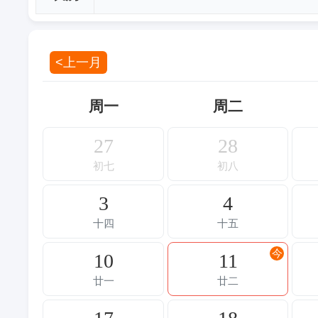
<上一月
周一
周二
27
28
初七
初八
3
4
十四
十五
今
10
11
廿一
廿二