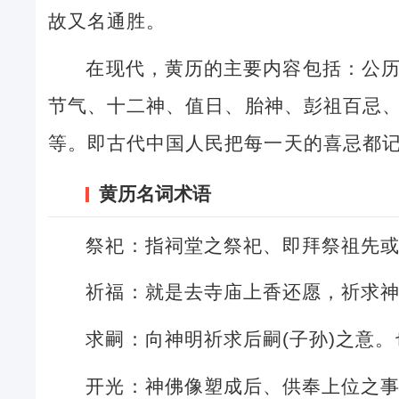
故又名通胜。
在现代，黄历的主要内容包括：公
节气、十二神、值日、胎神、彭祖百忌
等。即古代中国人民把每一天的喜忌都
黄历名词术语
祭祀：指祠堂之祭祀、即拜祭祖先
祈福：就是去寺庙上香还愿，祈求
求嗣：向神明祈求后嗣(子孙)之意
开光：神佛像塑成后、供奉上位之