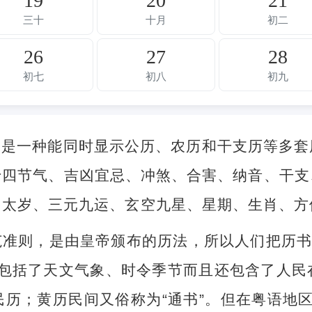
19
20
21
三十
十月
初二
26
27
28
初七
初八
初九
，是一种能同时显示公历、农历和干支历等多套
十四节气、吉凶宜忌、冲煞、合害、纳音、干支
、太岁、三元九运、玄空九星、星期、生肖、方
准则，是由皇帝颁布的历法，所以人们把历书
不但包括了天文气象、时令季节而且还包含了人
历；黄历民间又俗称为“通书”。但在粤语地区，