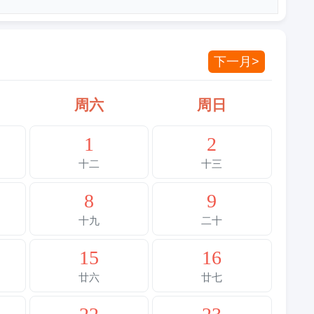
下一月>
周六
周日
1
2
十二
十三
8
9
十九
二十
15
16
廿六
廿七