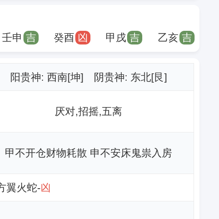
壬申
吉
癸酉
凶
甲戌
吉
乙亥
吉
阳贵神: 西南[坤] 阴贵神: 东北[艮]
厌对,招摇,五离
甲不开仓财物耗散 申不安床鬼祟入房
南方翼火蛇-
凶