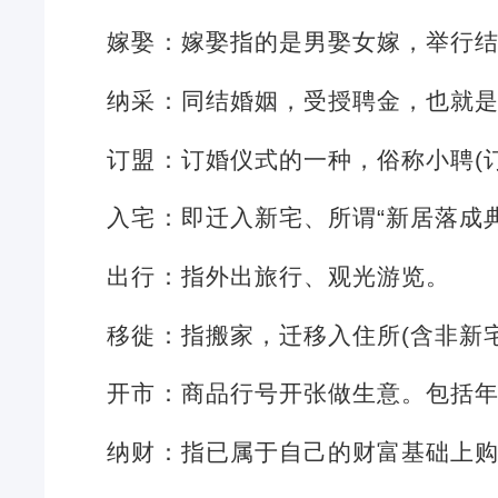
嫁娶：嫁娶指的是男娶女嫁，举行
纳采：同结婚姻，受授聘金，也就
订盟：订婚仪式的一种，俗称小聘(
入宅：即迁入新宅、所谓“新居落成
出行：指外出旅行、观光游览。
移徙：指搬家，迁移入住所(含非新
开市：商品行号开张做生意。包括
纳财：指已属于自己的财富基础上