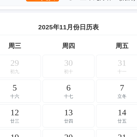
2025年11月份日历表
周三
周四
周五
29
30
31
初九
初十
十一
5
6
7
十六
十七
立冬
12
13
14
廿三
廿四
廿五