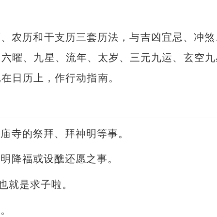
历、农历和干支历三套历法，与吉凶宜忌、冲煞
、六曜、九星、流年、太岁、三元九运、玄空九
记在日历上，作行动指南。
或庙寺的祭拜、拜神明等事。
神明降福或设醮还愿之事。
。也就是求子啦。
事。