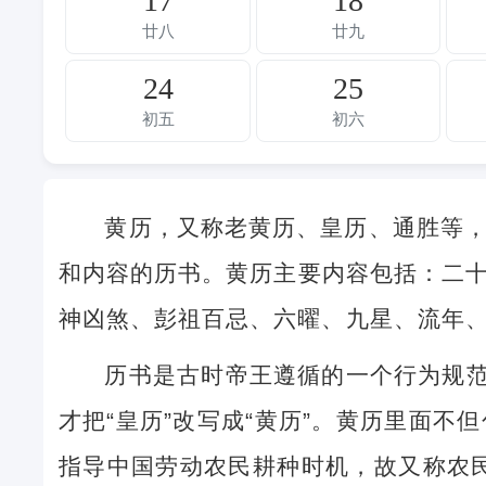
17
18
廿八
廿九
24
25
初五
初六
黄历，又称老黄历、皇历、通胜等
和内容的历书。黄历主要内容包括：二
神凶煞、彭祖百忌、六曜、九星、流年
历书是古时帝王遵循的一个行为规范
才把“皇历”改写成“黄历”。黄历里面
指导中国劳动农民耕种时机，故又称农民