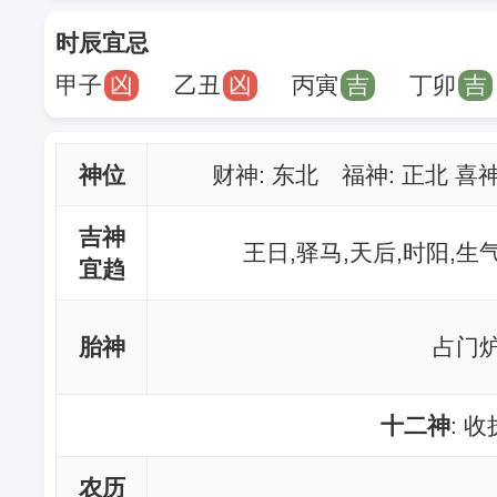
时辰宜忌
甲子
凶
乙丑
凶
丙寅
吉
丁卯
吉
神位
财神
: 东北 福神: 正北 喜
吉神
王日,驿马,天后,时阳,生
宜趋
胎神
占门炉
十二神
: 
农历