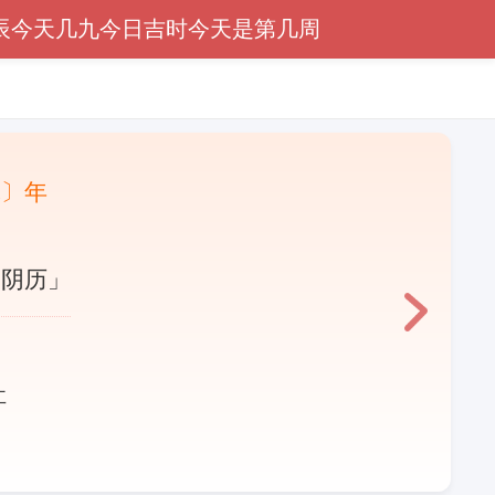
辰
今天几九
今日吉时
今天是第几周
蛇〕年
「阴历」
灶