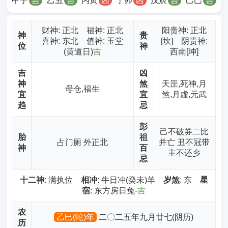
甲子
吉
乙丑
吉
丙寅
凶
丁卯
凶
戊辰
吉
己巳
吉
财神
: 正北 福神: 正北
阳贵神: 正北
神
贵
喜神: 东北 值神: 玉堂
[坎] 阴贵神:
位
神
(黄道日)
吉
西南[坤]
吉
凶
神
煞
天罡,死神,月
母仓,福生
宜
宜
煞,月虚,元武
趋
忌
彭
己不破券二比
胎
祖
占门厕 外正北
并亡 丑不冠带
神
百
主不还乡
忌
十二神
: 满执位
相冲
: 牛日冲(癸未)羊
岁煞
: 东
星
宿
: 东方房日兔-
吉
农
乙巳(蛇)年
二〇二五年九月廿七(阴历)
历