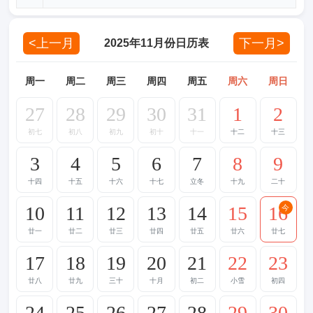
<上一月
下一月>
2025年11月份日历表
周一
周二
周三
周四
周五
周六
周日
27
28
29
30
31
1
2
初七
初八
初九
初十
十一
十二
十三
3
4
5
6
7
8
9
十四
十五
十六
十七
立冬
十九
二十
10
11
12
13
14
15
16
今
廿一
廿二
廿三
廿四
廿五
廿六
廿七
17
18
19
20
21
22
23
廿八
廿九
三十
十月
初二
小雪
初四
24
25
26
27
28
29
30