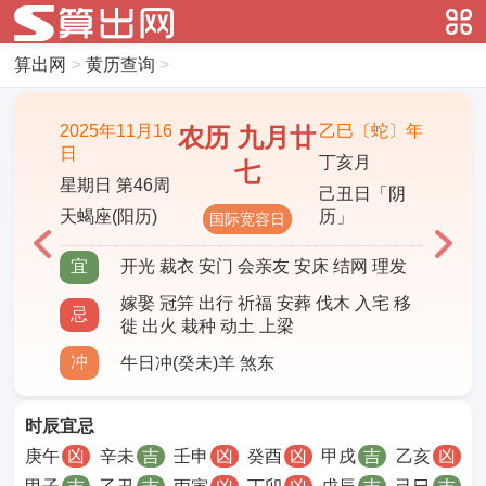
算出网
>
黄历查询
>
2025年11月16
乙巳〔蛇〕年
农历 九月廿
日
丁亥月
七
星期日 第46周
己丑日「阴
天蝎座(阳历)
历」
国际宽容日
宜
开光 裁衣 安门 会亲友 安床 结网 理发
嫁娶 冠笄 出行 祈福 安葬 伐木 入宅 移
忌
徙 出火 栽种 动土 上梁
冲
牛日冲(癸未)羊 煞东
时辰宜忌
庚午
凶
辛未
吉
壬申
凶
癸酉
凶
甲戌
吉
乙亥
凶