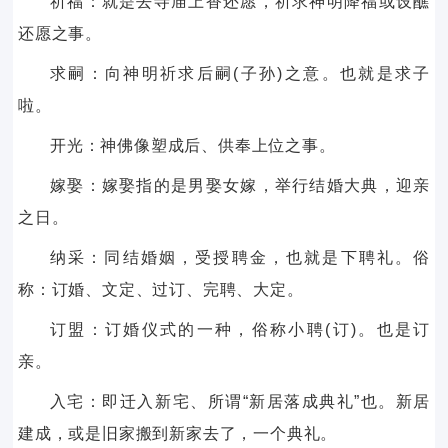
祈福：就是去寺庙上香还愿，祈求神明降福或设醮
还愿之事。
求嗣：向神明祈求后嗣(子孙)之意。也就是求子
啦。
开光：神佛像塑成后、供奉上位之事。
嫁娶：嫁娶指的是男娶女嫁，举行结婚大典，迎亲
之日。
纳采：同结婚姻，受授聘金，也就是下聘礼。俗
称：订婚、文定、过订、完聘、大定。
订盟：订婚仪式的一种，俗称小聘(订)。也是订
亲。
入宅：即迁入新宅、所谓“新居落成典礼”也。新居
建成，或是旧家搬到新家去了，一个典礼。