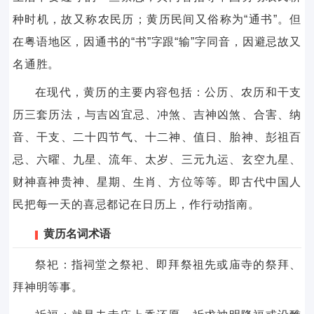
种时机，故又称农民历；黄历民间又俗称为“通书”。但
在粤语地区，因通书的“书”字跟“输”字同音，因避忌故又
名通胜。
在现代，黄历的主要内容包括：公历、农历和干支
历三套历法，与吉凶宜忌、冲煞、吉神凶煞、合害、纳
音、干支、二十四节气、十二神、值日、胎神、彭祖百
忌、六曜、九星、流年、太岁、三元九运、玄空九星、
财神喜神贵神、星期、生肖、方位等等。即古代中国人
民把每一天的喜忌都记在日历上，作行动指南。
黄历名词术语
祭祀：指祠堂之祭祀、即拜祭祖先或庙寺的祭拜、
拜神明等事。