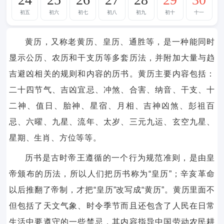
初五
初六
初七
初八
初九
初十
十一
黄历，又称老黄历、皇历、通胜等，是一种能同时
显示公历、农历和干支历等多套历法，并附加大量与趋
吉避凶相关的规则和内容的历书。黄历主要内容包括：
二十四节气、吉凶宜忌、冲煞、合害、纳音、干支、十
二神、值日、胎神、星宿、月相、吉神凶煞、彭祖百
忌、六曜、九星、流年、太岁、三元九运、玄空九星、
星期、生肖、方位等等。
历书是古时帝王遵循的一个行为规范准则，是由皇
帝颁布的历法，所以人们把历书称为“皇历”；辛亥革命
以后推翻了帝制，才把“皇历”改写成“黄历”。黄历里面不
但包括了天文气象、时令季节而且还包含了人民在日常
生活中要遵守的一些禁忌，其内容指导中国劳动农民耕