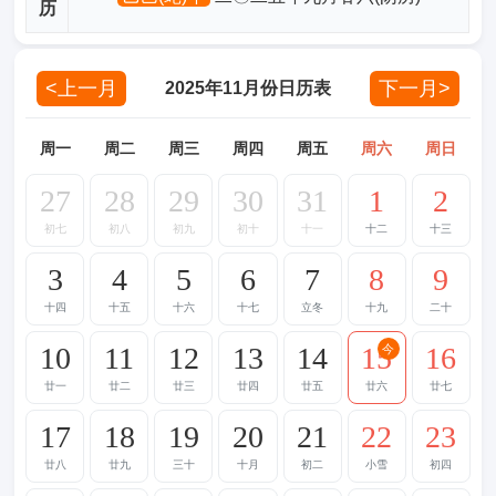
历
<上一月
下一月>
2025年11月份日历表
周一
周二
周三
周四
周五
周六
周日
27
28
29
30
31
1
2
初七
初八
初九
初十
十一
十二
十三
3
4
5
6
7
8
9
十四
十五
十六
十七
立冬
十九
二十
10
11
12
13
14
15
16
今
廿一
廿二
廿三
廿四
廿五
廿六
廿七
17
18
19
20
21
22
23
廿八
廿九
三十
十月
初二
小雪
初四