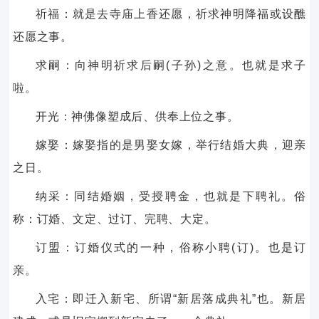
祈福：就是去寺庙上香还愿，祈求神明降福或设醮
还愿之事。
求嗣：向神明祈求后嗣(子孙)之意。也就是求子
啦。
开光：神佛像塑成后、供奉上位之事。
嫁娶：嫁娶指的是男娶女嫁，举行结婚大典，迎亲
之日。
纳采：同结婚姻，受授聘金，也就是下聘礼。俗
称：订婚、文定、过订、完聘、大定。
订盟：订婚仪式的一种，俗称小聘(订)。也是订
亲。
入宅：即迁入新宅、所谓“新居落成典礼”也。新居