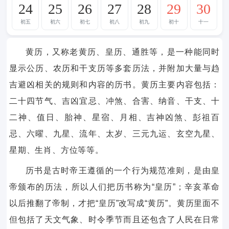
24
25
26
27
28
29
30
初五
初六
初七
初八
初九
初十
十一
黄历，又称老黄历、皇历、通胜等，是一种能同时
显示公历、农历和干支历等多套历法，并附加大量与趋
吉避凶相关的规则和内容的历书。黄历主要内容包括：
二十四节气、吉凶宜忌、冲煞、合害、纳音、干支、十
二神、值日、胎神、星宿、月相、吉神凶煞、彭祖百
忌、六曜、九星、流年、太岁、三元九运、玄空九星、
星期、生肖、方位等等。
历书是古时帝王遵循的一个行为规范准则，是由皇
帝颁布的历法，所以人们把历书称为“皇历”；辛亥革命
以后推翻了帝制，才把“皇历”改写成“黄历”。黄历里面不
但包括了天文气象、时令季节而且还包含了人民在日常