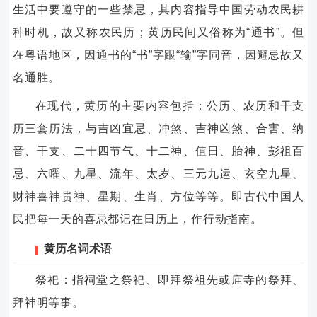
生活中要遵守的一些禁忌，其内容指导中国劳动农民耕
种时机，故又称农民历；黄历民间又俗称为“通书”。但
在粤语地区，因通书的“书”字跟“输”字同音，因避忌故又
名通胜。
在现代，黄历的主要内容包括：公历、农历和干支
历三套历法，与吉凶宜忌、冲煞、吉神凶煞、合害、纳
音、干支、二十四节气、十二神、值日、胎神、彭祖百
忌、六曜、九星、流年、太岁、三元九运、玄空九星、
财神喜神贵神、星期、生肖、方位等等。即古代中国人
民把每一天的喜忌都记在日历上，作行动指南。
黄历名词术语
祭祀：指祠堂之祭祀、即拜祭祖先或庙寺的祭拜、
拜神明等事。