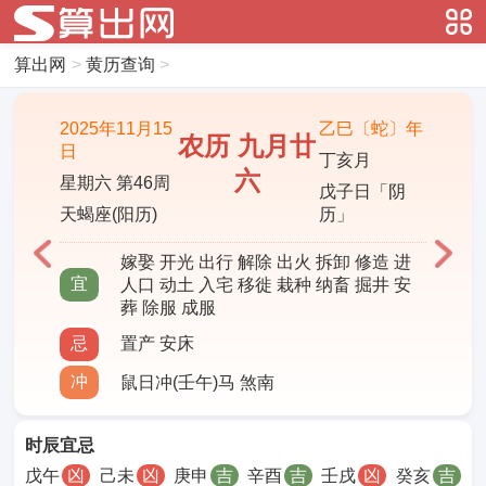
算出网
>
黄历查询
>
2025年11月15
乙巳〔蛇〕年
农历 九月廿
日
丁亥月
六
星期六 第46周
戊子日「阴
天蝎座(阳历)
历」
嫁娶 开光 出行 解除 出火 拆卸 修造 进
宜
人口 动土 入宅 移徙 栽种 纳畜 掘井 安
葬 除服 成服
忌
置产 安床
冲
鼠日冲(壬午)马 煞南
时辰宜忌
戊午
凶
己未
凶
庚申
吉
辛酉
吉
壬戌
凶
癸亥
吉