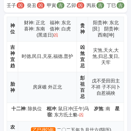
壬子
凶
癸丑
凶
甲寅
吉
乙卯
凶
丙辰
吉
丁巳
吉
财神
: 正北 福神: 东北
阳贵神: 东北
神
贵
喜神: 东南 值神: 白虎
[艮] 阴贵神:
位
神
(黑道日)
凶
西南[坤]
吉
凶
灾煞,天火,大
神
煞
时德,民日,天巫,福德,普护
煞,归忌,复日,
宜
宜
天牢
趋
忌
彭
戊不受田田主
胎
祖
房床碓 外正北
不祥 子不问卜
神
百
自惹祸殃
忌
十二神
: 除执位
相冲
: 鼠日冲(壬午)马
岁煞
: 南
星
宿
: 东方氐土貉-
凶
农
乙巳(蛇)年
二〇二五年九月廿六(阴历)