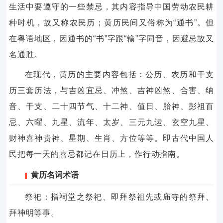
生活中要遵守的一些禁忌，其内容指导中国劳动农民耕
种时机，故又称农民历；黄历民间又俗称为“通书”。但
在粤语地区，因通书的“书”字跟“输”字同音，因避忌故又
名通胜。
在现代，黄历的主要内容包括：公历、农历和干支
历三套历法，与吉凶宜忌、冲煞、吉神凶煞、合害、纳
音、干支、二十四节气、十二神、值日、胎神、彭祖百
忌、六曜、九星、流年、太岁、三元九运、玄空九星、
财神喜神贵神、星期、生肖、方位等等。即古代中国人
民把每一天的喜忌都记在日历上，作行动指南。
黄历名词术语
祭祀：指祠堂之祭祀、即拜祭祖先或庙寺的祭拜、
拜神明等事。