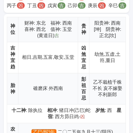
丙子
凶
丁丑
凶
戊寅
吉
己卯
吉
庚辰
凶
辛巳
吉
财神
: 东北 福神: 西南
阳贵神: 西南
神
贵
喜神: 西北 值神: 玉堂
[坤] 阴贵神:
位
神
(黄道日)
吉
正北[坎]
吉
凶
神
煞
劫煞,五虚,土
相日,吉期,五富,敬安,玉堂
宜
宜
符,重日
趋
忌
彭
乙不栽植千株
胎
祖
碓磨床 外西南
不长 亥不嫁娶
神
百
不利新郎
忌
十二神
: 除执位
相冲
: 猪日冲(己巳)蛇
岁煞
: 西
星
宿
: 西方昴日鸡-
凶
农
乙巳(蛇)年
二〇二五年九月十三(阴历)