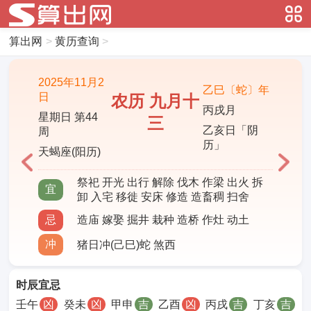
算出网
>
黄历查询
>
2025年11月2
乙巳〔蛇〕年
日
农历 九月十
丙戌月
星期日 第44
三
乙亥日「阴
周
历」
天蝎座(阳历)
祭祀 开光 出行 解除 伐木 作梁 出火 拆
宜
卸 入宅 移徙 安床 修造 造畜稠 扫舍
忌
造庙 嫁娶 掘井 栽种 造桥 作灶 动土
冲
猪日冲(己巳)蛇 煞西
时辰宜忌
壬午
凶
癸未
凶
甲申
吉
乙酉
凶
丙戌
吉
丁亥
吉