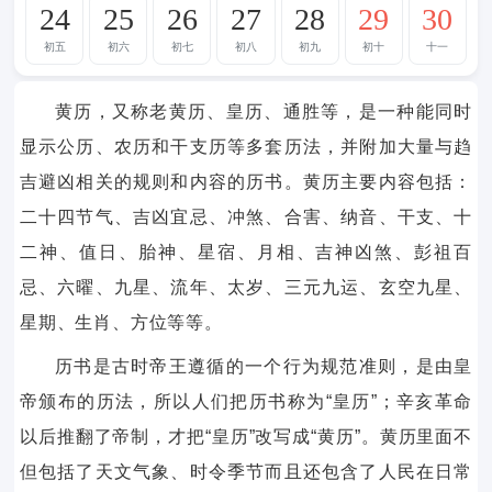
24
25
26
27
28
29
30
初五
初六
初七
初八
初九
初十
十一
黄历，又称老黄历、皇历、通胜等，是一种能同时
显示公历、农历和干支历等多套历法，并附加大量与趋
吉避凶相关的规则和内容的历书。黄历主要内容包括：
二十四节气、吉凶宜忌、冲煞、合害、纳音、干支、十
二神、值日、胎神、星宿、月相、吉神凶煞、彭祖百
忌、六曜、九星、流年、太岁、三元九运、玄空九星、
星期、生肖、方位等等。
历书是古时帝王遵循的一个行为规范准则，是由皇
帝颁布的历法，所以人们把历书称为“皇历”；辛亥革命
以后推翻了帝制，才把“皇历”改写成“黄历”。黄历里面不
但包括了天文气象、时令季节而且还包含了人民在日常