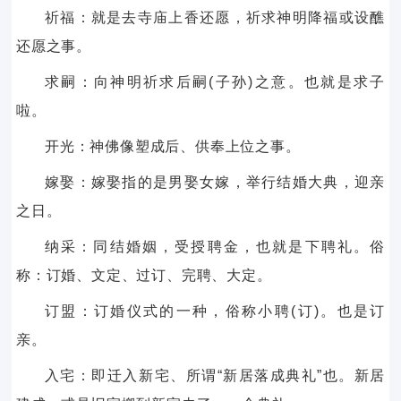
祈福：就是去寺庙上香还愿，祈求神明降福或设醮
还愿之事。
求嗣：向神明祈求后嗣(子孙)之意。也就是求子
啦。
开光：神佛像塑成后、供奉上位之事。
嫁娶：嫁娶指的是男娶女嫁，举行结婚大典，迎亲
之日。
纳采：同结婚姻，受授聘金，也就是下聘礼。俗
称：订婚、文定、过订、完聘、大定。
订盟：订婚仪式的一种，俗称小聘(订)。也是订
亲。
入宅：即迁入新宅、所谓“新居落成典礼”也。新居