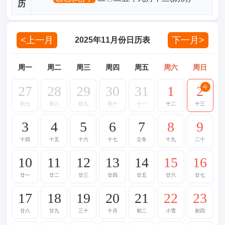
历
<上一月
下一月>
2025年11月份日历表
周一
周二
周三
周四
周五
周六
周日
27
28
29
30
31
1
2
今
初七
初八
初九
初十
十一
十二
十三
3
4
5
6
7
8
9
十四
十五
十六
十七
立冬
十九
二十
10
11
12
13
14
15
16
廿一
廿二
廿三
廿四
廿五
廿六
廿七
17
18
19
20
21
22
23
廿八
廿九
三十
十月
初二
小雪
初四