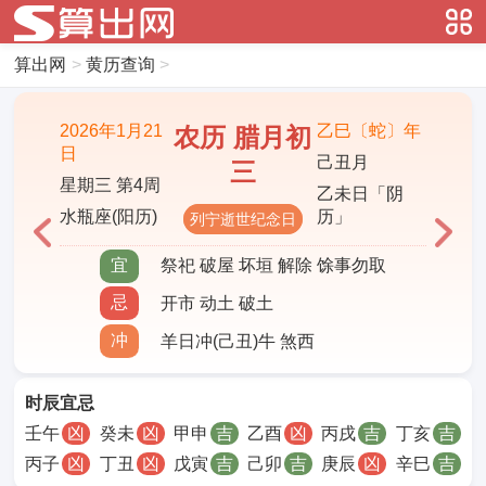
算出网
>
黄历查询
>
2026年1月21
乙巳〔蛇〕年
农历 腊月初
日
己丑月
三
星期三 第4周
乙未日「阴
水瓶座(阳历)
历」
列宁逝世纪念日
宜
祭祀 破屋 坏垣 解除 馀事勿取
忌
开市 动土 破土
冲
羊日冲(己丑)牛 煞西
时辰宜忌
壬午
凶
癸未
凶
甲申
吉
乙酉
凶
丙戌
吉
丁亥
吉
丙子
凶
丁丑
凶
戊寅
吉
己卯
吉
庚辰
凶
辛巳
吉