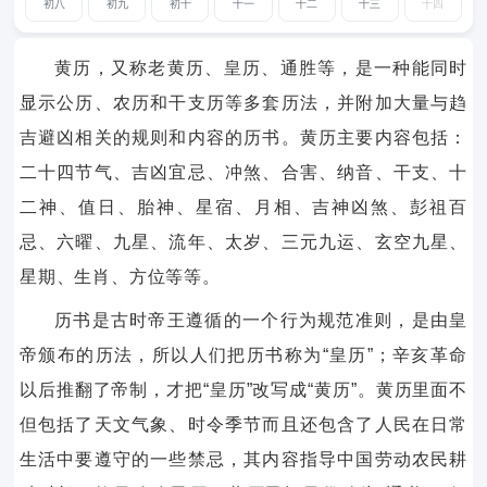
初八
初九
初十
十一
十二
十三
十四
黄历，又称老黄历、皇历、通胜等，是一种能同时
显示公历、农历和干支历等多套历法，并附加大量与趋
吉避凶相关的规则和内容的历书。黄历主要内容包括：
二十四节气、吉凶宜忌、冲煞、合害、纳音、干支、十
二神、值日、胎神、星宿、月相、吉神凶煞、彭祖百
忌、六曜、九星、流年、太岁、三元九运、玄空九星、
星期、生肖、方位等等。
历书是古时帝王遵循的一个行为规范准则，是由皇
帝颁布的历法，所以人们把历书称为“皇历”；辛亥革命
以后推翻了帝制，才把“皇历”改写成“黄历”。黄历里面不
但包括了天文气象、时令季节而且还包含了人民在日常
生活中要遵守的一些禁忌，其内容指导中国劳动农民耕