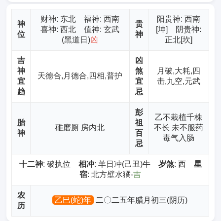
财神
: 东北 福神: 西南
阳贵神: 西南
神
贵
喜神: 西北 值神: 玄武
[坤] 阴贵神:
位
神
(黑道日)
凶
正北[坎]
吉
凶
神
煞
月破,大耗,四
天德合,月德合,四相,普护
宜
宜
击,九空,元武
趋
忌
彭
乙不栽植千株
胎
祖
碓磨厕 房内北
不长 未不服药
神
百
毒气入肠
忌
十二神
: 破执位
相冲
: 羊日冲(己丑)牛
岁煞
: 西
星
宿
: 北方壁水獝-
吉
农
乙巳(蛇)年
二〇二五年腊月初三(阴历)
历