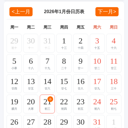
<上一月
下一月>
2026年1月份日历表
周一
周二
周三
周四
周五
周六
周日
29
30
31
1
2
3
4
初十
十一
十二
十三
十四
十五
十六
5
6
7
8
9
10
11
小寒
十八
十九
二十
廿一
廿二
廿三
12
13
14
15
16
17
18
廿四
廿五
廿六
廿七
廿八
廿九
三十
19
20
21
22
23
24
25
今
腊月
大寒
初三
初四
初五
初六
初七
26
27
28
29
30
31
1