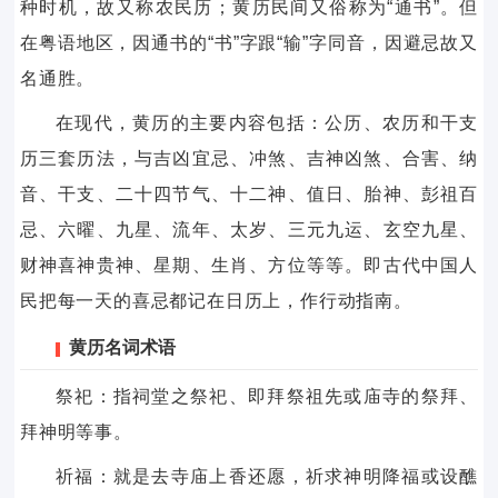
种时机，故又称农民历；黄历民间又俗称为“通书”。但
在粤语地区，因通书的“书”字跟“输”字同音，因避忌故又
名通胜。
在现代，黄历的主要内容包括：公历、农历和干支
历三套历法，与吉凶宜忌、冲煞、吉神凶煞、合害、纳
音、干支、二十四节气、十二神、值日、胎神、彭祖百
忌、六曜、九星、流年、太岁、三元九运、玄空九星、
财神喜神贵神、星期、生肖、方位等等。即古代中国人
民把每一天的喜忌都记在日历上，作行动指南。
黄历名词术语
祭祀：指祠堂之祭祀、即拜祭祖先或庙寺的祭拜、
拜神明等事。
祈福：就是去寺庙上香还愿，祈求神明降福或设醮