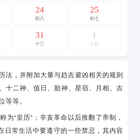
24
25
初六
初七
31
1
十三
十四
历法，并附加大量与趋吉避凶相关的规则
、十二神、值日、胎神、星宿、月相、吉
位等等。
称为“皇历”；辛亥革命以后推翻了帝制，
民在日常生活中要遵守的一些禁忌，其内容