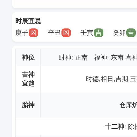
时辰宜忌
庚子
凶
辛丑
凶
壬寅
吉
癸卯
吉
神位
财神
: 正南 福神: 东南 喜
吉神
时德,相日,吉期,玉
宜趋
胎神
仓库炉
十二神
: 