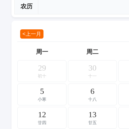
农历
<上一月
周一
周二
29
30
初十
十一
5
6
小寒
十八
12
13
廿四
廿五