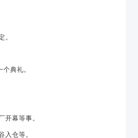
定。
一个典礼。
厂开幕等事。
谷入仓等。