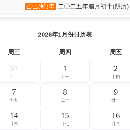
乙巳(蛇)年
二〇二五年腊月初十(阴历)
2026年1月份日历表
周三
周四
周五
31
1
2
十二
十三
十四
7
8
9
十九
二十
廿一
14
15
16
廿六
廿七
廿八