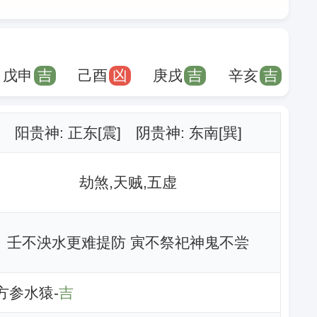
戊申
吉
己酉
凶
庚戌
吉
辛亥
吉
阳贵神: 正东[震] 阴贵神: 东南[巽]
劫煞,天贼,五虚
壬不泱水更难提防 寅不祭祀神鬼不尝
西方参水猿-
吉