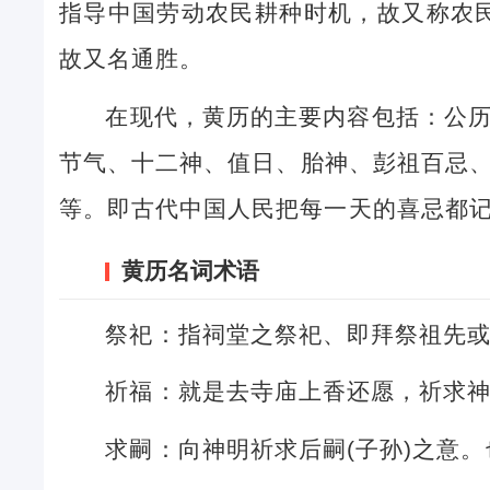
指导中国劳动农民耕种时机，故又称农民
故又名通胜。
在现代，黄历的主要内容包括：公
节气、十二神、值日、胎神、彭祖百忌
等。即古代中国人民把每一天的喜忌都
黄历名词术语
祭祀：指祠堂之祭祀、即拜祭祖先
祈福：就是去寺庙上香还愿，祈求
求嗣：向神明祈求后嗣(子孙)之意