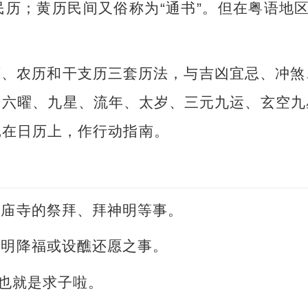
历；黄历民间又俗称为“通书”。但在粤语地区，
历、农历和干支历三套历法，与吉凶宜忌、冲煞
、六曜、九星、流年、太岁、三元九运、玄空九
记在日历上，作行动指南。
或庙寺的祭拜、拜神明等事。
神明降福或设醮还愿之事。
。也就是求子啦。