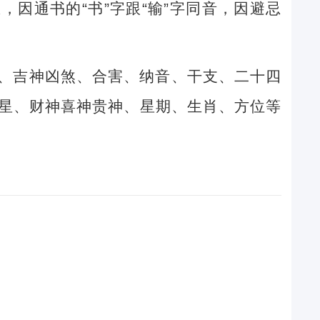
因通书的“书”字跟“输”字同音，因避忌
、吉神凶煞、合害、纳音、干支、二十四
星、财神喜神贵神、星期、生肖、方位等