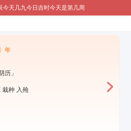
辰
今天几九
今日吉时
今天是第几周
〕年
阴历」
 栽种 入殓