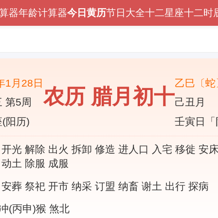
算器
年龄计算器
今日黄历
节日大全
十二星座
十二时
6年1月28日
乙巳〔蛇
农历 腊月初十
 第5周
己丑月
(阳历)
壬寅日「
 开光 解除 出火 拆卸 修造 进人口 入宅 移徙 安床
 动土 除服 成服
 安葬 祭祀 开市 纳采 订盟 纳畜 谢土 出行 探病
冲(丙申)猴 煞北