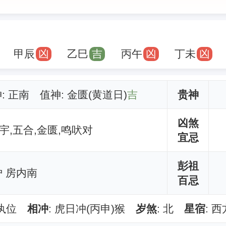
甲辰
凶
乙巳
吉
丙午
凶
丁未
凶
神: 正南 值神: 金匮(黄道日)
吉
贵神
凶煞
宇,五合,金匮,鸣吠对
宜忌
彭祖
 房内南
百忌
除执位
相冲
: 虎日冲(丙申)猴
岁煞
: 北
星宿
: 