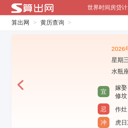
世界时间
房贷计
算出网
>
黄历查询
>
202
星期三
水瓶座
嫁娶
宜
修坟
忌
作灶
冲
虎日