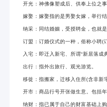
开光：神佛像塑成后、供奉上位之
嫁娶：嫁娶指的是男娶女嫁，举行
纳采：同结婚姻，受授聘金，也就
订盟：订婚仪式的一种，俗称小聘(
入宅：即迁入新宅、所谓“新居落成
出行：指外出旅行、观光游览。
移徙：指搬家，迁移入住所(含非新
开市：商品行号开张做生意。包括
纳财：指已属于自己的财富基础上