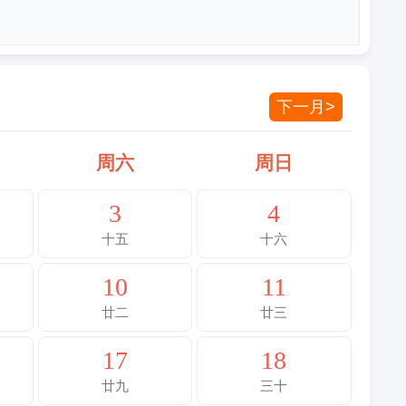
下一月>
周六
周日
3
4
十五
十六
10
11
廿二
廿三
17
18
廿九
三十