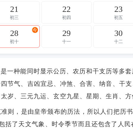
21
22
23
初三
初四
初五
今
28
29
30
初十
十一
十二
，是一种能同时显示公历、农历和干支历等多套
十四节气、吉凶宜忌、冲煞、合害、纳音、干支
、太岁、三元九运、玄空九星、星期、生肖、方
准则，是由皇帝颁布的历法，所以人们把历书
不但包括了天文气象、时令季节而且还包含了人