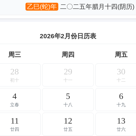
乙巳(蛇)年
二〇二五年腊月十四(阴历)
2026年2月份日历表
周三
周四
周五
28
29
30
初十
十一
十二
4
5
6
立春
十八
十九
11
12
13
廿四
廿五
廿六