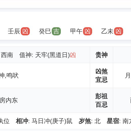
壬辰
凶
癸巳
吉
甲午
凶
乙未
凶
: 西南 值神: 天牢(黑道日)
凶
贵神
凶煞
神,鸣吠
月
宜忌
彭祖
 房内东
百忌
执执位
相冲
: 马日冲(庚子)鼠
岁煞
: 北
星宿
: 