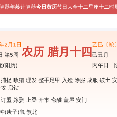
算器
年龄计算器
今日黄历
节日大全
十二星座
十二时
6年2月1日
乙巳〔蛇
农历 腊月十四
日 第5周
己丑月
(阳历)
丙午日「
 捕捉 畋猎 理发 整手足甲 入殓 除服 成服 破土 安
修坟 启钻
 订盟 嫁娶 上梁 开市 斋醮 盖屋 安门
冲(庚子)鼠 煞北