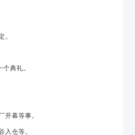
定。
一个典礼。
厂开幕等事。
谷入仓等。