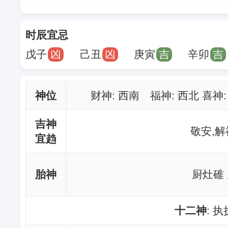
时辰宜忌
戊子
凶
己丑
凶
庚寅
吉
辛卯
吉
神位
财神
: 西南 福神: 西北 喜神
吉神
敬安,解
宜趋
胎神
厨灶碓
十二神
: 