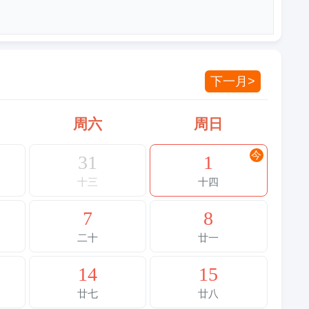
下一月>
周六
周日
今
31
1
十三
十四
7
8
二十
廿一
14
15
廿七
廿八