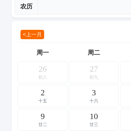
农历
<上一月
周一
周二
26
27
初八
初九
2
3
十五
十六
9
10
廿二
廿三