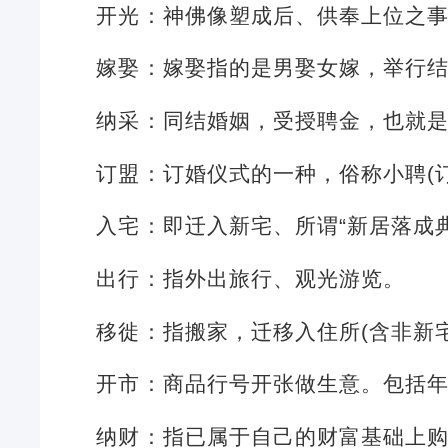
开光：神佛像塑成后、供奉上位之
嫁娶：嫁娶指的是男娶女嫁，举行
纳采：同结婚姻，受授聘金，也就
订盟：订婚仪式的一种，俗称小聘(
入宅：即迁入新宅、所谓“新居落成
出行：指外出旅行、观光游览。
移徙：指搬家，迁移入住所(含非新
开市：商品行号开张做生意。包括
纳财：指已属于自己的财富基础上