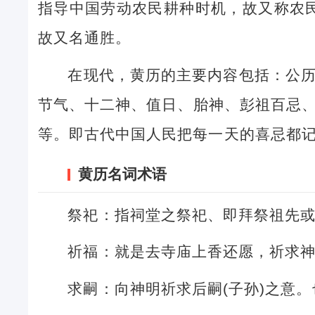
指导中国劳动农民耕种时机，故又称农民
故又名通胜。
在现代，黄历的主要内容包括：公
节气、十二神、值日、胎神、彭祖百忌
等。即古代中国人民把每一天的喜忌都
黄历名词术语
祭祀：指祠堂之祭祀、即拜祭祖先
祈福：就是去寺庙上香还愿，祈求
求嗣：向神明祈求后嗣(子孙)之意