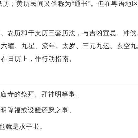
历；黄历民间又俗称为“通书”。但在粤语地区，
历、农历和干支历三套历法，与吉凶宜忌、冲煞
、六曜、九星、流年、太岁、三元九运、玄空九
记在日历上，作行动指南。
或庙寺的祭拜、拜神明等事。
神明降福或设醮还愿之事。
。也就是求子啦。