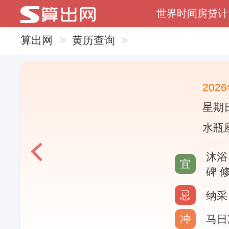
世界时间
房贷计
算出网
>
黄历查询
>
202
星期
水瓶座
沐浴
宜
碑 
忌
纳采
冲
马日