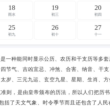
18
19
20
雨水
初三
初四
25
26
27
初九
初十
十一
，是一种能同时显示公历、农历和干支历等多套
十四节气、吉凶宜忌、冲煞、合害、纳音、干支
、太岁、三元九运、玄空九星、星期、生肖、方
准则，是由皇帝颁布的历法，所以人们把历书
不但包括了天文气象、时令季节而且还包含了人