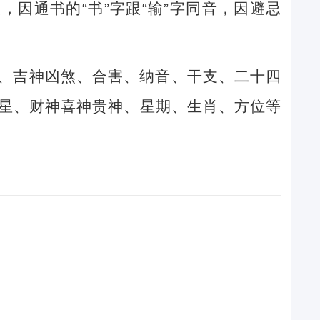
因通书的“书”字跟“输”字同音，因避忌
、吉神凶煞、合害、纳音、干支、二十四
星、财神喜神贵神、星期、生肖、方位等