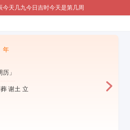
辰
今天几九
今日吉时
今天是第几周
〕年
阴历」
葬 谢土 立