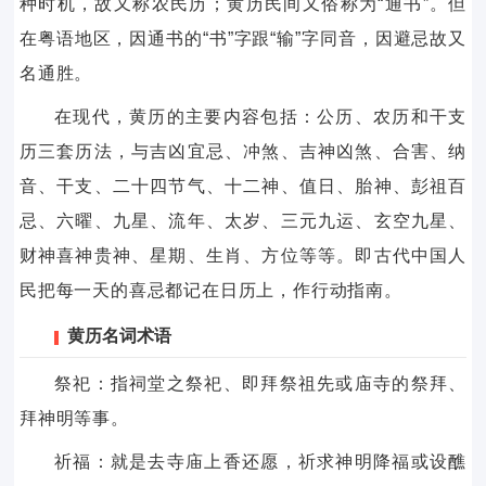
种时机，故又称农民历；黄历民间又俗称为“通书”。但
在粤语地区，因通书的“书”字跟“输”字同音，因避忌故又
名通胜。
在现代，黄历的主要内容包括：公历、农历和干支
历三套历法，与吉凶宜忌、冲煞、吉神凶煞、合害、纳
音、干支、二十四节气、十二神、值日、胎神、彭祖百
忌、六曜、九星、流年、太岁、三元九运、玄空九星、
财神喜神贵神、星期、生肖、方位等等。即古代中国人
民把每一天的喜忌都记在日历上，作行动指南。
黄历名词术语
祭祀：指祠堂之祭祀、即拜祭祖先或庙寺的祭拜、
拜神明等事。
祈福：就是去寺庙上香还愿，祈求神明降福或设醮