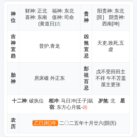
财神
: 正北 福神: 东北
阳贵神: 东北
神
贵
喜神: 东南 值神: 司命
[艮] 阴贵神:
位
神
(黄道日)
吉
西南[坤]
吉
凶
神
煞
天吏,致死,五
普护,青龙
宜
宜
虚
趋
忌
彭
戊不受田田主
胎
祖
房床碓 外正东
不祥 午不苫盖
神
百
屋主更张
忌
十二神
: 破执位
相冲
: 马日冲(壬子)鼠
岁煞
: 北
星
宿
: 东方心月狐-
凶
农
乙巳(蛇)年
二〇二五年十月廿六(阴历)
历