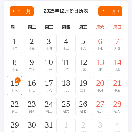
<上一月
下一月>
2025年12月份日历表
周一
周二
周三
周四
周五
周六
周日
1
2
3
4
5
6
7
十二
十三
十四
十五
十六
十七
大雪
8
9
10
11
12
13
14
十九
二十
廿一
廿二
廿三
廿四
廿五
15
16
17
18
19
20
21
今
廿六
廿七
廿八
廿九
三十
冬月
冬至
22
23
24
25
26
27
28
初三
初四
初五
初六
初七
初八
初九
29
30
31
1
2
3
4