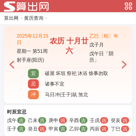
算出网
>
黄历查询
>
2025年12月15
乙巳〔蛇〕年
农历 十月廿
日
戊子月
六
星期一 第51周
戊午日「阴
射手座(阳历)
历」
宜
破屋 坏垣 祭祀 沐浴 馀事勿取
忌
诸事不宜
冲
马日冲(壬子)鼠 煞北
时辰宜忌
戊午
吉
己未
吉
庚申
凶
辛酉
吉
壬戌
凶
癸亥
凶
壬子
吉
癸丑
凶
甲寅
吉
乙卯
吉
丙辰
凶
丁巳
凶