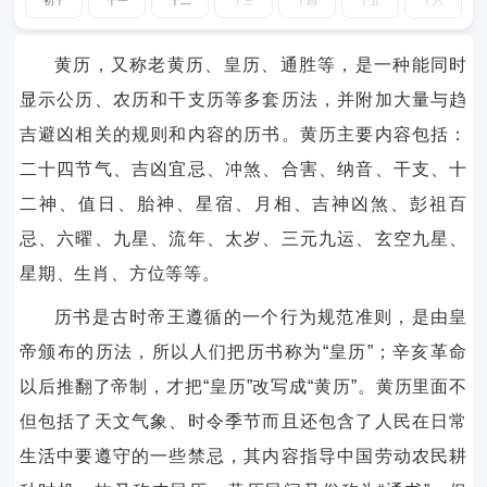
初十
十一
十二
十三
十四
十五
十六
黄历，又称老黄历、皇历、通胜等，是一种能同时
显示公历、农历和干支历等多套历法，并附加大量与趋
吉避凶相关的规则和内容的历书。黄历主要内容包括：
二十四节气、吉凶宜忌、冲煞、合害、纳音、干支、十
二神、值日、胎神、星宿、月相、吉神凶煞、彭祖百
忌、六曜、九星、流年、太岁、三元九运、玄空九星、
星期、生肖、方位等等。
历书是古时帝王遵循的一个行为规范准则，是由皇
帝颁布的历法，所以人们把历书称为“皇历”；辛亥革命
以后推翻了帝制，才把“皇历”改写成“黄历”。黄历里面不
但包括了天文气象、时令季节而且还包含了人民在日常
生活中要遵守的一些禁忌，其内容指导中国劳动农民耕