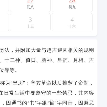
27
28
初八
初九
3
4
十五
十六
历法，并附加大量与趋吉避凶相关的规则
、十二神、值日、胎神、星宿、月相、吉
位等等。
称为“皇历”；辛亥革命以后推翻了帝制，
民在日常生活中要遵守的一些禁忌，其内容
因通书的“书”字跟“输”字同音，因避忌