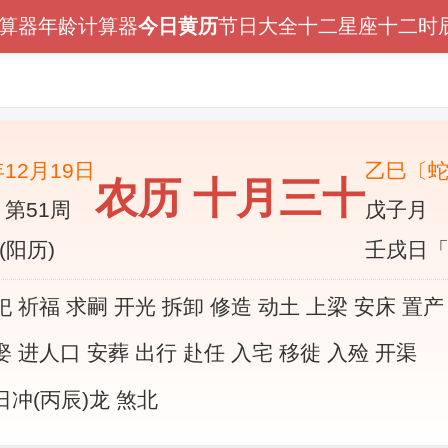
算器
年龄计算器
今日黄历
节日大全
十二星座
十二时
年12月19日
乙巳〔
农历 十月三十
 第51周
戊子月
(阳历)
壬戌日
祀 祈福 求嗣 开光 拆卸 修造 动土 上梁 安床 置产
娶 进人口 安葬 出行 赴任 入宅 移徙 入殓 开渠
日冲(丙辰)龙 煞北