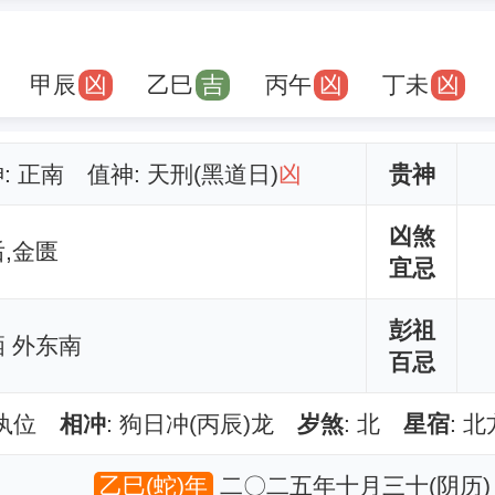
甲辰
凶
乙巳
吉
丙午
凶
丁未
凶
神: 正南 值神: 天刑(黑道日)
凶
贵神
凶煞
,金匮
宜忌
彭祖
 外东南
百忌
开执位
相冲
: 狗日冲(丙辰)龙
岁煞
: 北
星宿
: 
乙巳(蛇)年
二〇二五年十月三十(阴历)