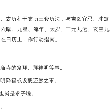
历、农历和干支历三套历法，与吉凶宜忌、冲煞
、六曜、九星、流年、太岁、三元九运、玄空九
记在日历上，作行动指南。
或庙寺的祭拜、拜神明等事。
神明降福或设醮还愿之事。
。也就是求子啦。
事。