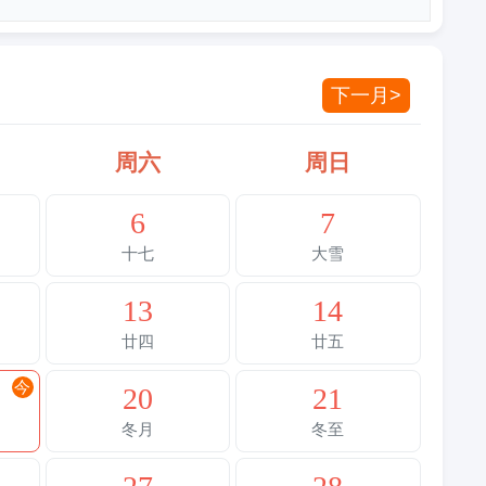
下一月>
周六
周日
6
7
十七
大雪
13
14
廿四
廿五
今
20
21
冬月
冬至