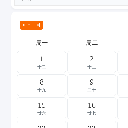
<上一月
周一
周二
1
2
十二
十三
8
9
十九
二十
15
16
廿六
廿七