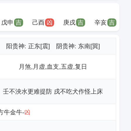
戊申
吉
己酉
凶
庚戌
吉
辛亥
吉
阳贵神: 正东[震] 阴贵神: 东南[巽]
月煞,月虚,血支,五虚,复日
壬不泱水更难提防 戌不吃犬作怪上床
北方牛金牛-
凶