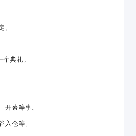
定。
一个典礼。
厂开幕等事。
谷入仓等。