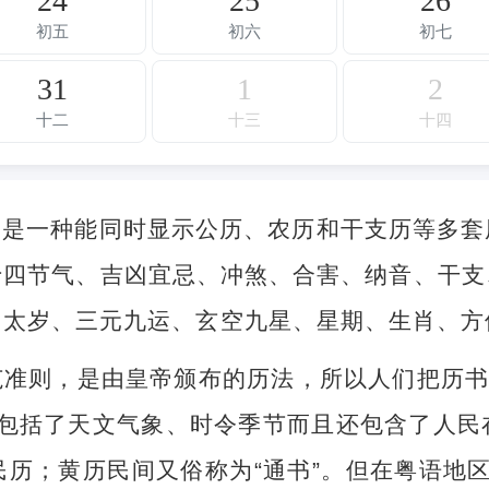
24
25
26
初五
初六
初七
31
1
2
十二
十三
十四
，是一种能同时显示公历、农历和干支历等多套
十四节气、吉凶宜忌、冲煞、合害、纳音、干支
、太岁、三元九运、玄空九星、星期、生肖、方
准则，是由皇帝颁布的历法，所以人们把历书
不但包括了天文气象、时令季节而且还包含了人
历；黄历民间又俗称为“通书”。但在粤语地区，