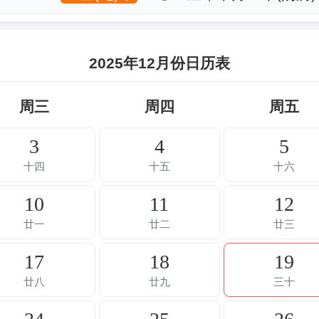
2025年12月份日历表
周三
周四
周五
3
4
5
十四
十五
十六
10
11
12
廿一
廿二
廿三
17
18
19
廿八
廿九
三十