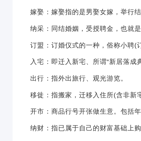
嫁娶：嫁娶指的是男娶女嫁，举行
纳采：同结婚姻，受授聘金，也就
订盟：订婚仪式的一种，俗称小聘(
入宅：即迁入新宅、所谓“新居落成
出行：指外出旅行、观光游览。
移徙：指搬家，迁移入住所(含非新
开市：商品行号开张做生意。包括
纳财：指已属于自己的财富基础上