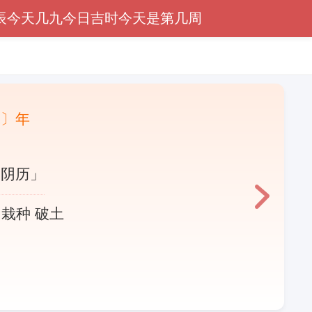
辰
今天几九
今日吉时
今天是第几周
蛇〕年
「阴历」
 栽种 破土