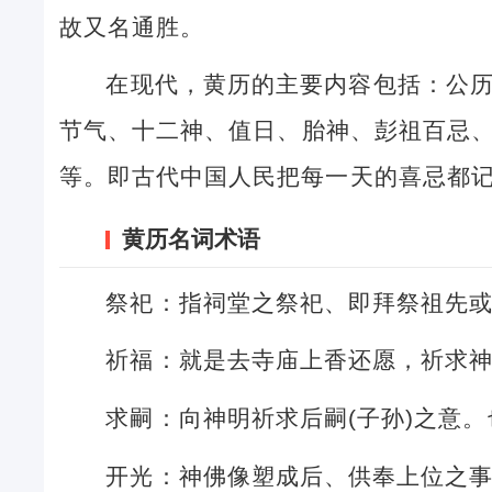
故又名通胜。
在现代，黄历的主要内容包括：公
节气、十二神、值日、胎神、彭祖百忌
等。即古代中国人民把每一天的喜忌都
黄历名词术语
祭祀：指祠堂之祭祀、即拜祭祖先
祈福：就是去寺庙上香还愿，祈求
求嗣：向神明祈求后嗣(子孙)之意
开光：神佛像塑成后、供奉上位之