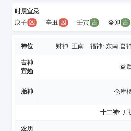
时辰宜忌
庚子
凶
辛丑
凶
壬寅
吉
癸卯
吉
神位
财神
: 正南 福神: 东南 喜
吉神
益后
宜趋
胎神
仓库栖
十二神
: 
农历