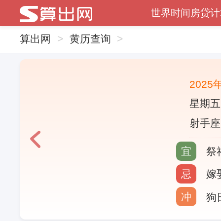
世界时间
房贷计
算出网
>
黄历查询
>
2025
星期五
射手座
宜
祭
忌
嫁
冲
狗