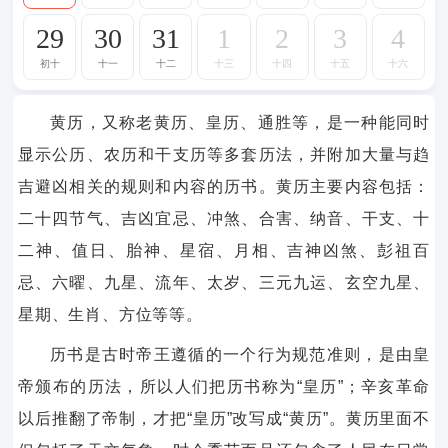
29
30
31
1
2
3
4
初十
十一
十二
十三
十四
十五
十六
黄历，又称老黄历、皇历、通胜等，是一种能同时
显示公历、农历和干支历等多套历法，并附加大量与趋
吉避凶相关的规则和内容的历书。黄历主要内容包括：
二十四节气、吉凶宜忌、冲煞、合害、纳音、干支、十
二神、值日、胎神、星宿、月相、吉神凶煞、彭祖百
忌、六曜、九星、流年、太岁、三元九运、玄空九星、
星期、生肖、方位等等。
历书是古时帝王遵循的一个行为规范准则，是由皇
帝颁布的历法，所以人们把历书称为“皇历”；辛亥革命
以后推翻了帝制，才把“皇历”改写成“黄历”。黄历里面不