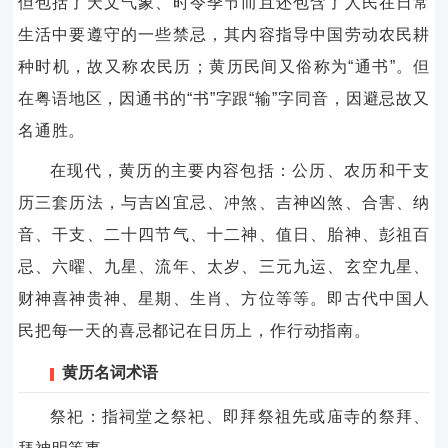
但包括了天文气象、时令季节而且还包含了人民在日常
生活中要遵守的一些禁忌，其内容指导中国劳动农民耕
种时机，故又称农民历；黄历民间又俗称为“通书”。但
在粤语地区，因通书的“书”字跟“输”字同音，因避忌故又
名通胜。
在现代，黄历的主要内容包括：公历、农历和干支
历三套历法，与吉凶宜忌、冲煞、吉神凶煞、合害、纳
音、干支、二十四节气、十二神、值日、胎神、彭祖百
忌、六曜、九星、流年、太岁、三元九运、玄空九星、
财神喜神贵神、星期、生肖、方位等等。即古代中国人
民把每一天的喜忌都记在日历上，作行动指南。
黄历名词术语
祭祀：指祠堂之祭祀、即拜祭祖先或庙寺的祭拜、