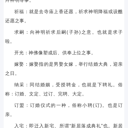
拜神明等事。
祈福：就是去寺庙上香还愿，祈求神明降福或设醮
还愿之事。
求嗣：向神明祈求后嗣(子孙)之意。也就是求子
啦。
开光：神佛像塑成后、供奉上位之事。
嫁娶：嫁娶指的是男娶女嫁，举行结婚大典，迎亲
之日。
纳采：同结婚姻，受授聘金，也就是下聘礼。俗
称：订婚、文定、过订、完聘、大定。
订盟：订婚仪式的一种，俗称小聘(订)。也是订
亲。
入宅：即迁入新宅、所谓“新居落成典礼”也。新居