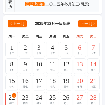
农
乙巳(蛇)年
二〇二五年冬月初三(阴历)
历
<上一月
下一月>
2025年12月份日历表
周一
周二
周三
周四
周五
周六
周日
1
2
3
4
5
6
7
十二
十三
十四
十五
十六
十七
大雪
8
9
10
11
12
13
14
十九
二十
廿一
廿二
廿三
廿四
廿五
15
16
17
18
19
20
21
廿六
廿七
廿八
廿九
三十
冬月
冬至
22
23
24
25
26
27
28
今
初三
初四
初五
初六
初七
初八
初九