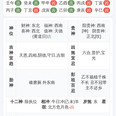
壬午
吉
癸未
吉
甲申
凶
乙酉
吉
丙戌
凶
丁亥
凶
丙子
吉
丁丑
凶
戊寅
吉
己卯
吉
庚辰
凶
辛巳
凶
财神
: 东北 福神: 西南
阳贵神: 西南
神
贵
喜神: 西北 值神: 天德
[坤] 阴贵神:
位
神
(黄道日)
吉
正北[坎]
吉
凶
神
煞
六合,普护,宝
天恩,四相,阴德,守日,吉期
宜
宜
光
趋
忌
彭
乙不栽植千株
胎
祖
碓磨厕 外东南
不长 丑不冠带
神
百
主不还乡
忌
十二神
: 除执位
相冲
: 牛日冲(己未)羊
岁煞
: 东
星
宿
: 北方危月燕-
凶