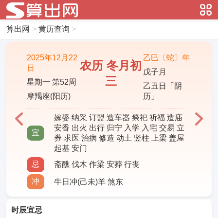
算出网
>
黄历查询
>
2025年12月22
乙巳〔蛇〕年
农历 冬月初
日
戊子月
三
星期一 第52周
乙丑日「阴
摩羯座(阳历)
历」
嫁娶 纳采 订盟 造车器 祭祀 祈福 造庙
安香 出火 出行 归宁 入学 入宅 交易 立
宜
券 求医 治病 修造 动土 竖柱 上梁 盖屋
起基 安门
忌
斋醮 伐木 作梁 安葬 行丧
冲
牛日冲(己未)羊 煞东
时辰宜忌