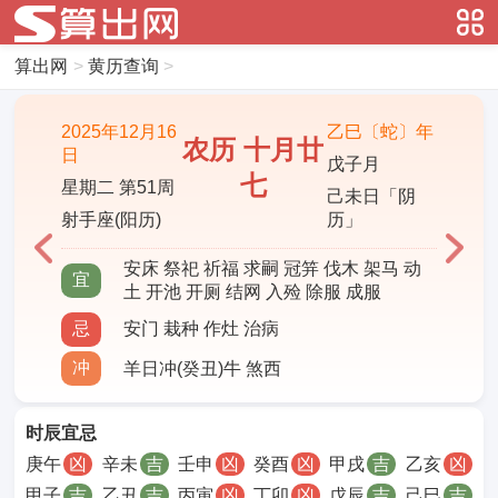
算出网
>
黄历查询
>
2025年12月16
乙巳〔蛇〕年
农历 十月廿
日
戊子月
七
星期二 第51周
己未日「阴
射手座(阳历)
历」
安床 祭祀 祈福 求嗣 冠笄 伐木 架马 动
宜
土 开池 开厕 结网 入殓 除服 成服
忌
安门 栽种 作灶 治病
冲
羊日冲(癸丑)牛 煞西
时辰宜忌
庚午
凶
辛未
吉
壬申
凶
癸酉
凶
甲戌
吉
乙亥
凶
甲子
吉
乙丑
吉
丙寅
凶
丁卯
凶
戊辰
吉
己巳
吉