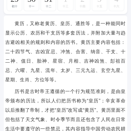
初十
十一
十二
十三
十四
十五
十六
黄历，又称老黄历、皇历、通胜等，是一种能同时
显示公历、农历和干支历等多套历法，并附加大量与趋
吉避凶相关的规则和内容的历书。黄历主要内容包括：
二十四节气、吉凶宜忌、冲煞、合害、纳音、干支、十
二神、值日、胎神、星宿、月相、吉神凶煞、彭祖百
忌、六曜、九星、流年、太岁、三元九运、玄空九星、
星期、生肖、方位等等。
历书是古时帝王遵循的一个行为规范准则，是由皇
帝颁布的历法，所以人们把历书称为“皇历”；辛亥革命
以后推翻了帝制，才把“皇历”改写成“黄历”。黄历里面不
但包括了天文气象、时令季节而且还包含了人民在日常
生活中要遵守的一些禁忌，其内容指导中国劳动农民耕