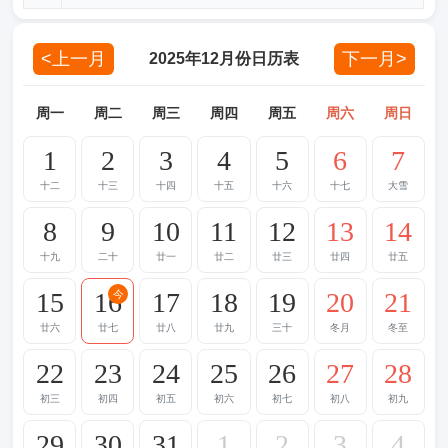
<上一月
下一月>
2025年12月份日历表
周一
周二
周三
周四
周五
周六
周日
1
2
3
4
5
6
7
十二
十三
十四
十五
十六
十七
大雪
8
9
10
11
12
13
14
十九
二十
廿一
廿二
廿三
廿四
廿五
15
16
17
18
19
20
21
今
廿六
廿七
廿八
廿九
三十
冬月
冬至
22
23
24
25
26
27
28
初三
初四
初五
初六
初七
初八
初九
29
30
31
1
2
3
4