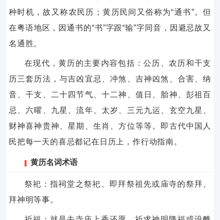
种时机，故又称农民历；黄历民间又俗称为“通书”。但
在粤语地区，因通书的“书”字跟“输”字同音，因避忌故又
名通胜。
在现代，黄历的主要内容包括：公历、农历和干支
历三套历法，与吉凶宜忌、冲煞、吉神凶煞、合害、纳
音、干支、二十四节气、十二神、值日、胎神、彭祖百
忌、六曜、九星、流年、太岁、三元九运、玄空九星、
财神喜神贵神、星期、生肖、方位等等。即古代中国人
民把每一天的喜忌都记在日历上，作行动指南。
黄历名词术语
祭祀：指祠堂之祭祀、即拜祭祖先或庙寺的祭拜、
拜神明等事。
祈福：就是去寺庙上香还愿，祈求神明降福或设醮