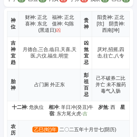
财神
: 正北 福神: 正北
阳贵神: 正北
神
贵
喜神: 东北 值神: 勾陈
[坎] 阴贵神:
位
神
(黑道日)
凶
西南[坤]
吉
凶
神
月德合,三合,临日,天喜,天
煞
厌对,招摇,四
宜
医,六仪,福生,明堂
宜
击,往亡,八专
趋
忌
彭
己不破券二比
胎
祖
占门厕 外正东
并亡 未不服药
神
百
毒气入肠
忌
十二神
: 危执位
相冲
: 羊日冲(癸丑)牛
岁煞
: 西
星
宿
: 东方尾火虎-
吉
农
乙巳(蛇)年
二〇二五年十月廿七(阴历)
历