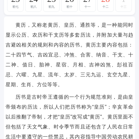
初七
初八
初九
初十
十一
十二
十三
黄历，又称老黄历、皇历、通胜等，是一种能同时
显示公历、农历和干支历等多套历法，并附加大量与趋
吉避凶相关的规则和内容的历书。黄历主要内容包括：
二十四节气、吉凶宜忌、冲煞、合害、纳音、干支、十
二神、值日、胎神、星宿、月相、吉神凶煞、彭祖百
忌、六曜、九星、流年、太岁、三元九运、玄空九星、
星期、生肖、方位等等。
历书是古时帝王遵循的一个行为规范准则，是由皇
帝颁布的历法，所以人们把历书称为“皇历”；辛亥革命
以后推翻了帝制，才把“皇历”改写成“黄历”。黄历里面不
但包括了天文气象、时令季节而且还包含了人民在日常
生活中要遵守的一些禁忌，其内容指导中国劳动农民耕