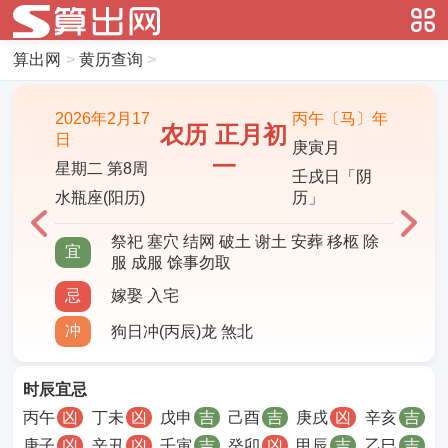
算出网
>
黄历查询
>
2026年2月17
丙午〔马〕年
农历 正月初
日
庚寅月
一
星期二 第8周
壬戌日「阴
水瓶座(阳历)
历」
祭祀 塞穴 结网 破土 谢土 安葬 移柩 除
宜
服 成服 馀事勿取
忌
嫁娶 入宅
冲
狗日冲(丙辰)龙 煞北
时辰宜忌
丙午
凶
丁未
凶
戊申
吉
己酉
吉
庚戌
凶
辛亥
吉
庚子
凶
辛丑
凶
壬寅
吉
癸卯
凶
甲辰
吉
乙巳
吉