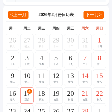
<上一月
下一月>
2026年2月份日历表
周一
周二
周三
周四
周五
周六
周日
26
27
28
29
30
31
1
初八
初九
初十
十一
十二
十三
十四
2
3
4
5
6
7
8
十五
十六
立春
十八
十九
二十
廿一
9
10
11
12
13
14
15
廿二
廿三
廿四
廿五
廿六
廿七
廿八
16
17
18
19
20
21
22
今
廿九
正月
雨水
初三
初四
初五
初六
23
24
25
26
27
28
1