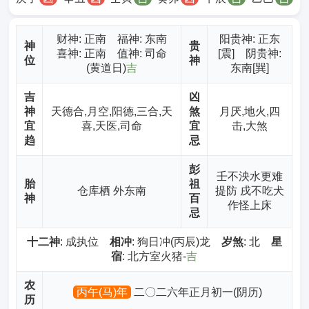
财神
: 正南 福神: 东南
阳贵神: 正东
神
贵
喜神: 正南 值神: 司命
[震] 阴贵神:
位
神
(黄道日)
吉
东南[巽]
吉
凶
神
天德合,月空,阳德,三合,天
煞
月厌,地火,四
宜
喜,天医,司命
宜
击,大煞
趋
忌
彭
壬不泱水更难
胎
祖
仓库栖 外东南
提防 戌不吃犬
神
百
作怪上床
忌
十二神
: 成执位
相冲
: 狗日冲(丙辰)龙
岁煞
: 北
星
宿
: 北方室火猪-
吉
农
丙午(马)年
二〇二六年正月初一(阴历)
历