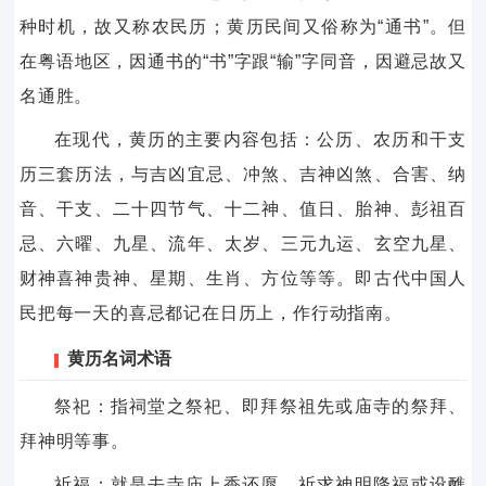
种时机，故又称农民历；黄历民间又俗称为“通书”。但
在粤语地区，因通书的“书”字跟“输”字同音，因避忌故又
名通胜。
在现代，黄历的主要内容包括：公历、农历和干支
历三套历法，与吉凶宜忌、冲煞、吉神凶煞、合害、纳
音、干支、二十四节气、十二神、值日、胎神、彭祖百
忌、六曜、九星、流年、太岁、三元九运、玄空九星、
财神喜神贵神、星期、生肖、方位等等。即古代中国人
民把每一天的喜忌都记在日历上，作行动指南。
黄历名词术语
祭祀：指祠堂之祭祀、即拜祭祖先或庙寺的祭拜、
拜神明等事。
祈福：就是去寺庙上香还愿，祈求神明降福或设醮