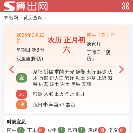
算出网
>
黄历查询
>
2026年2月22
丙午〔马〕年
农历 正月初
日
庚寅月
六
星期日 第8周
丁卯日「阴
双鱼座(阳历)
历」
祭祀 祈福 求嗣 开光 嫁娶 出行 解除 伐
宜
木 拆卸 进人口 安床 动土 起基 上梁 栽
种 纳畜 破土 谢土 启钻 安葬
忌
移徙 入宅 出火 作灶 掘井
冲
兔日冲(辛酉)鸡 煞西
时辰宜忌
丙午
吉
丁未
凶
戊申
吉
己酉
吉
庚戌
凶
辛亥
凶