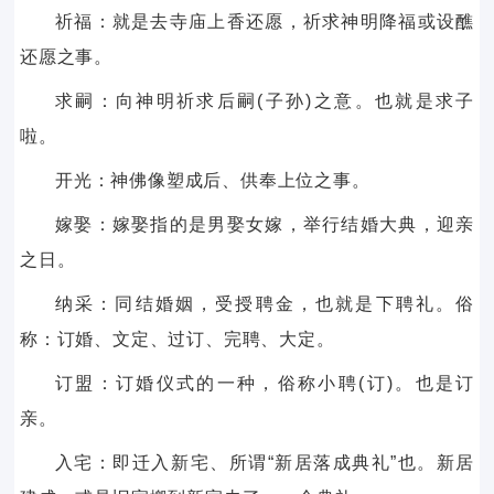
祈福：就是去寺庙上香还愿，祈求神明降福或设醮
还愿之事。
求嗣：向神明祈求后嗣(子孙)之意。也就是求子
啦。
开光：神佛像塑成后、供奉上位之事。
嫁娶：嫁娶指的是男娶女嫁，举行结婚大典，迎亲
之日。
纳采：同结婚姻，受授聘金，也就是下聘礼。俗
称：订婚、文定、过订、完聘、大定。
订盟：订婚仪式的一种，俗称小聘(订)。也是订
亲。
入宅：即迁入新宅、所谓“新居落成典礼”也。新居