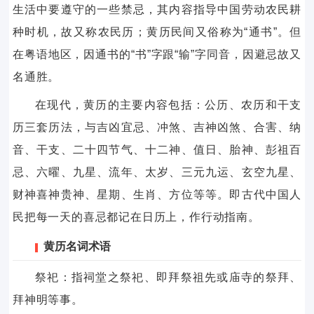
生活中要遵守的一些禁忌，其内容指导中国劳动农民耕
种时机，故又称农民历；黄历民间又俗称为“通书”。但
在粤语地区，因通书的“书”字跟“输”字同音，因避忌故又
名通胜。
在现代，黄历的主要内容包括：公历、农历和干支
历三套历法，与吉凶宜忌、冲煞、吉神凶煞、合害、纳
音、干支、二十四节气、十二神、值日、胎神、彭祖百
忌、六曜、九星、流年、太岁、三元九运、玄空九星、
财神喜神贵神、星期、生肖、方位等等。即古代中国人
民把每一天的喜忌都记在日历上，作行动指南。
黄历名词术语
祭祀：指祠堂之祭祀、即拜祭祖先或庙寺的祭拜、
拜神明等事。