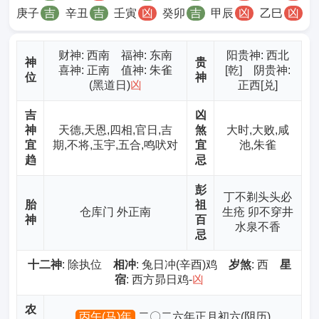
庚子
吉
辛丑
吉
壬寅
凶
癸卯
吉
甲辰
凶
乙巳
凶
财神
: 西南 福神: 东南
阳贵神: 西北
神
贵
喜神: 正南 值神: 朱雀
[乾] 阴贵神:
位
神
(黑道日)
凶
正西[兑]
吉
凶
神
天德,天恩,四相,官日,吉
煞
大时,大败,咸
宜
期,不将,玉宇,五合,鸣吠对
宜
池,朱雀
趋
忌
彭
丁不剃头头必
胎
祖
仓库门 外正南
生疮 卯不穿井
神
百
水泉不香
忌
十二神
: 除执位
相冲
: 兔日冲(辛酉)鸡
岁煞
: 西
星
宿
: 西方昴日鸡-
凶
农
丙午(马)年
二〇二六年正月初六(阴历)