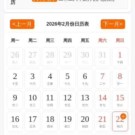
历
<上一月
下一月>
2026年2月份日历表
周一
周二
周三
周四
周五
周六
周日
26
27
28
29
30
31
1
初八
初九
初十
十一
十二
十三
十四
2
3
4
5
6
7
8
十五
十六
立春
十八
十九
二十
廿一
9
10
11
12
13
14
15
廿二
廿三
廿四
廿五
廿六
廿七
廿八
16
17
18
19
20
21
22
今
廿九
正月
雨水
初三
初四
初五
初六