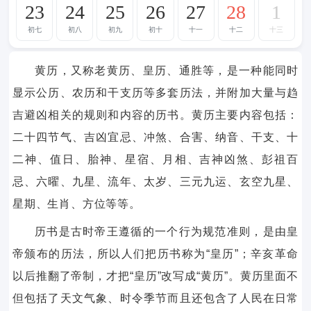
23
24
25
26
27
28
1
初七
初八
初九
初十
十一
十二
十三
黄历，又称老黄历、皇历、通胜等，是一种能同时
显示公历、农历和干支历等多套历法，并附加大量与趋
吉避凶相关的规则和内容的历书。黄历主要内容包括：
二十四节气、吉凶宜忌、冲煞、合害、纳音、干支、十
二神、值日、胎神、星宿、月相、吉神凶煞、彭祖百
忌、六曜、九星、流年、太岁、三元九运、玄空九星、
星期、生肖、方位等等。
历书是古时帝王遵循的一个行为规范准则，是由皇
帝颁布的历法，所以人们把历书称为“皇历”；辛亥革命
以后推翻了帝制，才把“皇历”改写成“黄历”。黄历里面不
但包括了天文气象、时令季节而且还包含了人民在日常