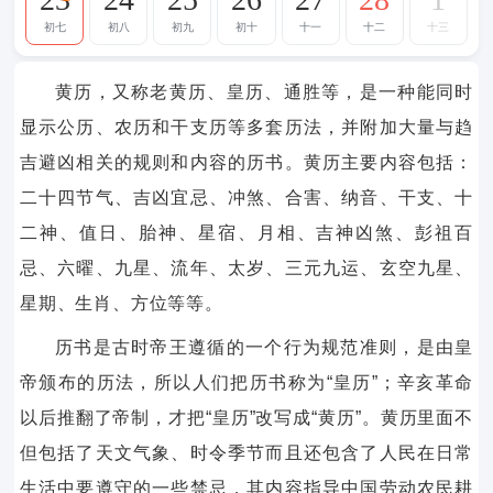
初七
初八
初九
初十
十一
十二
十三
黄历，又称老黄历、皇历、通胜等，是一种能同时
显示公历、农历和干支历等多套历法，并附加大量与趋
吉避凶相关的规则和内容的历书。黄历主要内容包括：
二十四节气、吉凶宜忌、冲煞、合害、纳音、干支、十
二神、值日、胎神、星宿、月相、吉神凶煞、彭祖百
忌、六曜、九星、流年、太岁、三元九运、玄空九星、
星期、生肖、方位等等。
历书是古时帝王遵循的一个行为规范准则，是由皇
帝颁布的历法，所以人们把历书称为“皇历”；辛亥革命
以后推翻了帝制，才把“皇历”改写成“黄历”。黄历里面不
但包括了天文气象、时令季节而且还包含了人民在日常
生活中要遵守的一些禁忌，其内容指导中国劳动农民耕