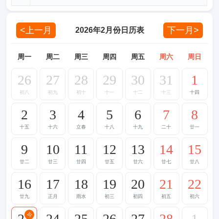
<上一月
下一月>
2026年2月份日历表
周一
周二
周三
周四
周五
周六
周日
26
27
28
29
30
31
1
初八
初九
初十
十一
十二
十三
十四
2
3
4
5
6
7
8
十五
十六
立春
十八
十九
二十
廿一
9
10
11
12
13
14
15
廿二
廿三
廿四
廿五
廿六
廿七
廿八
16
17
18
19
20
21
22
廿九
正月
雨水
初三
初四
初五
初六
23
24
25
26
27
28
1
今