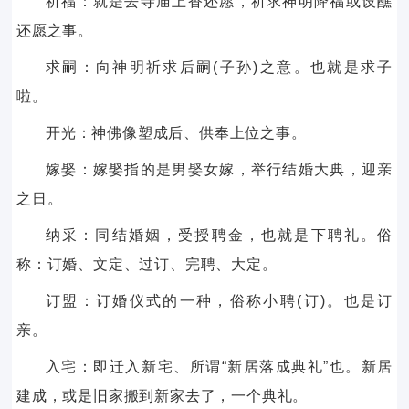
祈福：就是去寺庙上香还愿，祈求神明降福或设醮
还愿之事。
求嗣：向神明祈求后嗣(子孙)之意。也就是求子
啦。
开光：神佛像塑成后、供奉上位之事。
嫁娶：嫁娶指的是男娶女嫁，举行结婚大典，迎亲
之日。
纳采：同结婚姻，受授聘金，也就是下聘礼。俗
称：订婚、文定、过订、完聘、大定。
订盟：订婚仪式的一种，俗称小聘(订)。也是订
亲。
入宅：即迁入新宅、所谓“新居落成典礼”也。新居
建成，或是旧家搬到新家去了，一个典礼。