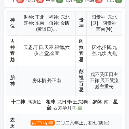
壬子
凶
癸丑
凶
甲寅
吉
乙卯
吉
丙辰
凶
丁巳
吉
财神
: 正北 福神: 东北
阳贵神: 东北
神
贵
喜神: 东南 值神: 金匮
[艮] 阴贵神:
位
神
(黄道日)
吉
西南[坤]
吉
凶
神
天恩,守日,天巫,福德,六
煞
厌对,招摇,九
宜
仪,金堂,金匮
宜
空,九坎,九焦
趋
忌
彭
戊不受田田主
胎
祖
房床栖 外正南
不祥 辰不哭泣
神
百
必主重丧
忌
十二神
: 满执位
相冲
: 龙日冲(壬戌)狗
岁煞
: 南
星
宿
: 西方毕月乌-
吉
农
丙午(马)年
二〇二六年正月初七(阴历)
历