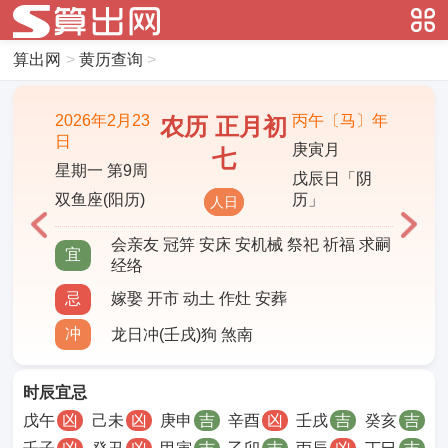
算出网
>
黄历查询
>
2026年2月23
丙午〔马〕年
农历 正月初
日
庚寅月
七
星期一 第9周
戊辰日「阴
双鱼座(阳历)
历」
人日
会亲友 冠笄 安床 安机械 祭祀 祈福 求嗣
宜
经络
忌
嫁娶 开市 动土 作灶 安葬
冲
龙日冲(壬戌)狗 煞南
时辰宜忌
戊午
凶
己未
凶
庚申
吉
辛酉
凶
壬戌
吉
癸亥
吉