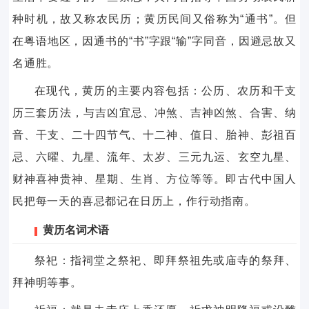
种时机，故又称农民历；黄历民间又俗称为“通书”。但
在粤语地区，因通书的“书”字跟“输”字同音，因避忌故又
名通胜。
在现代，黄历的主要内容包括：公历、农历和干支
历三套历法，与吉凶宜忌、冲煞、吉神凶煞、合害、纳
音、干支、二十四节气、十二神、值日、胎神、彭祖百
忌、六曜、九星、流年、太岁、三元九运、玄空九星、
财神喜神贵神、星期、生肖、方位等等。即古代中国人
民把每一天的喜忌都记在日历上，作行动指南。
黄历名词术语
祭祀：指祠堂之祭祀、即拜祭祖先或庙寺的祭拜、
拜神明等事。