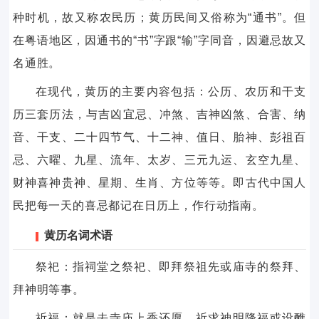
种时机，故又称农民历；黄历民间又俗称为“通书”。但
在粤语地区，因通书的“书”字跟“输”字同音，因避忌故又
名通胜。
在现代，黄历的主要内容包括：公历、农历和干支
历三套历法，与吉凶宜忌、冲煞、吉神凶煞、合害、纳
音、干支、二十四节气、十二神、值日、胎神、彭祖百
忌、六曜、九星、流年、太岁、三元九运、玄空九星、
财神喜神贵神、星期、生肖、方位等等。即古代中国人
民把每一天的喜忌都记在日历上，作行动指南。
黄历名词术语
祭祀：指祠堂之祭祀、即拜祭祖先或庙寺的祭拜、
拜神明等事。
祈福：就是去寺庙上香还愿，祈求神明降福或设醮