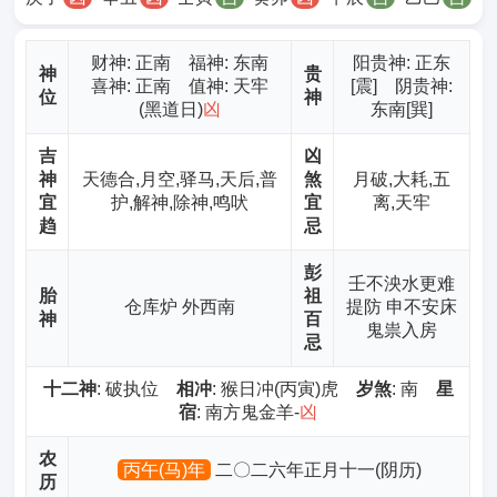
财神
: 正南 福神: 东南
阳贵神: 正东
神
贵
喜神: 正南 值神: 天牢
[震] 阴贵神:
位
神
(黑道日)
凶
东南[巽]
吉
凶
神
天德合,月空,驿马,天后,普
煞
月破,大耗,五
宜
护,解神,除神,鸣吠
宜
离,天牢
趋
忌
彭
壬不泱水更难
胎
祖
仓库炉 外西南
提防 申不安床
神
百
鬼祟入房
忌
十二神
: 破执位
相冲
: 猴日冲(丙寅)虎
岁煞
: 南
星
宿
: 南方鬼金羊-
凶
农
丙午(马)年
二〇二六年正月十一(阴历)
历