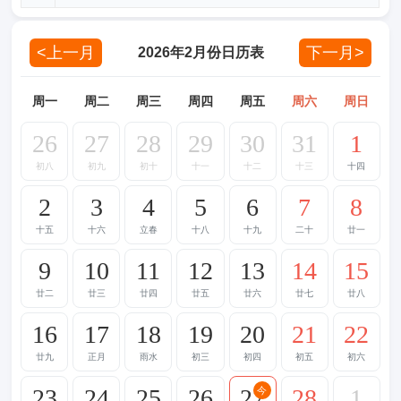
<上一月
下一月>
2026年2月份日历表
周一
周二
周三
周四
周五
周六
周日
26
27
28
29
30
31
1
初八
初九
初十
十一
十二
十三
十四
2
3
4
5
6
7
8
十五
十六
立春
十八
十九
二十
廿一
9
10
11
12
13
14
15
廿二
廿三
廿四
廿五
廿六
廿七
廿八
16
17
18
19
20
21
22
廿九
正月
雨水
初三
初四
初五
初六
23
24
25
26
27
28
1
今