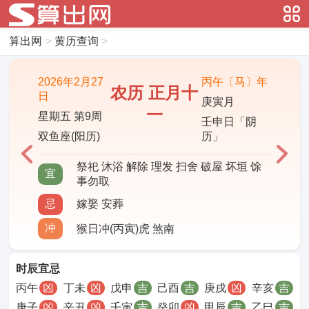
算出网
>
黄历查询
>
2026年2月27
丙午〔马〕年
农历 正月十
日
庚寅月
一
星期五 第9周
壬申日「阴
双鱼座(阳历)
历」
祭祀 沐浴 解除 理发 扫舍 破屋 坏垣 馀
宜
事勿取
忌
嫁娶 安葬
冲
猴日冲(丙寅)虎 煞南
时辰宜忌
丙午
凶
丁未
凶
戊申
吉
己酉
吉
庚戌
凶
辛亥
吉
庚子
凶
辛丑
凶
壬寅
吉
癸卯
凶
甲辰
吉
乙巳
吉