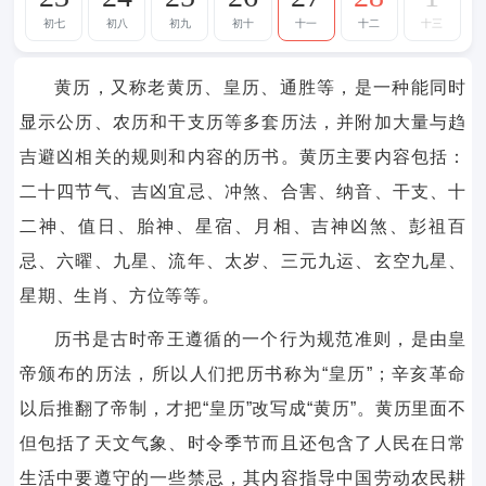
初七
初八
初九
初十
十一
十二
十三
黄历，又称老黄历、皇历、通胜等，是一种能同时
显示公历、农历和干支历等多套历法，并附加大量与趋
吉避凶相关的规则和内容的历书。黄历主要内容包括：
二十四节气、吉凶宜忌、冲煞、合害、纳音、干支、十
二神、值日、胎神、星宿、月相、吉神凶煞、彭祖百
忌、六曜、九星、流年、太岁、三元九运、玄空九星、
星期、生肖、方位等等。
历书是古时帝王遵循的一个行为规范准则，是由皇
帝颁布的历法，所以人们把历书称为“皇历”；辛亥革命
以后推翻了帝制，才把“皇历”改写成“黄历”。黄历里面不
但包括了天文气象、时令季节而且还包含了人民在日常
生活中要遵守的一些禁忌，其内容指导中国劳动农民耕