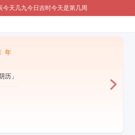
辰
今天几九
今日吉时
今天是第几周
〕年
阴历」