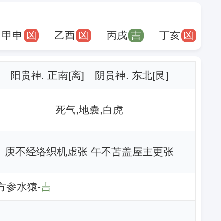
甲申
凶
乙酉
凶
丙戌
吉
丁亥
凶
阳贵神: 正南[离] 阴贵神: 东北[艮]
死气,地囊,白虎
庚不经络织机虚张 午不苫盖屋主更张
西方参水猿-
吉