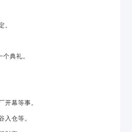
定。
一个典礼。
厂开幕等事。
谷入仓等。