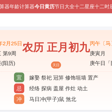
算器
年龄计算器
今日黄历
节日大全
十二星座
十二时
6年2月25日
丙午〔马
农历 正月初九
 第9周
庚寅月
(阳历)
庚午日「
天日
宜
嫁娶 祭祀 冠笄 修饰垣墙 置产
忌
经络 探病 盖屋 作灶 动土
冲
马日冲(甲子)鼠 煞北