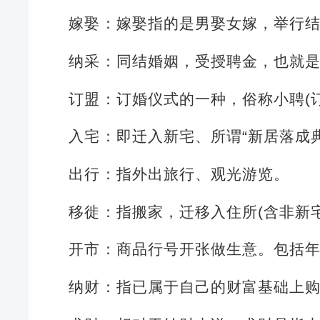
嫁娶：嫁娶指的是男娶女嫁，举行
纳采：同结婚姻，受授聘金，也就
订盟：订婚仪式的一种，俗称小聘(
入宅：即迁入新宅、所谓“新居落成
出行：指外出旅行、观光游览。
移徙：指搬家，迁移入住所(含非新
开市：商品行号开张做生意。包括
纳财：指已属于自己的财富基础上