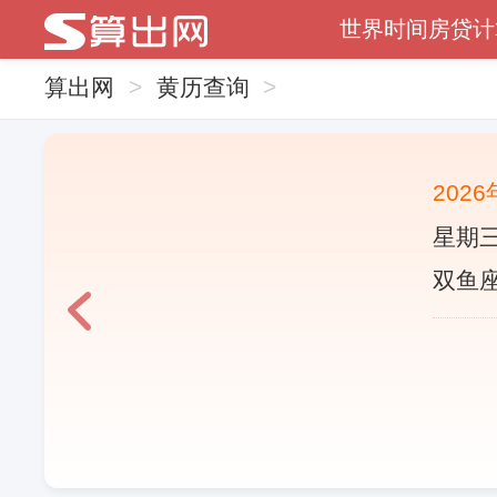
世界时间
房贷计
算出网
>
黄历查询
>
202
星期三
双鱼座