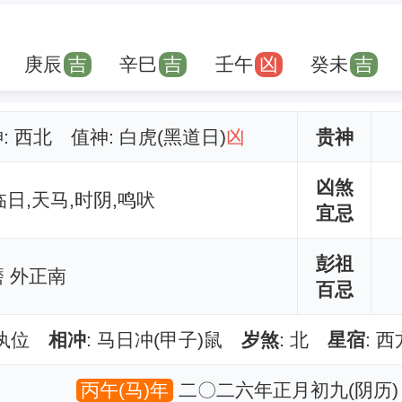
庚辰
吉
辛巳
吉
壬午
凶
癸未
吉
神: 西北 值神: 白虎(黑道日)
凶
贵神
凶煞
临日,天马,时阴,鸣吠
宜忌
彭祖
 外正南
百忌
定执位
相冲
: 马日冲(甲子)鼠
岁煞
: 北
星宿
: 
丙午(马)年
二〇二六年正月初九(阴历)