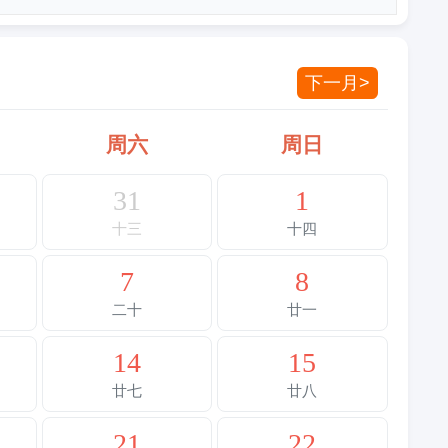
下一月>
周六
周日
31
1
十三
十四
7
8
二十
廿一
14
15
廿七
廿八
21
22