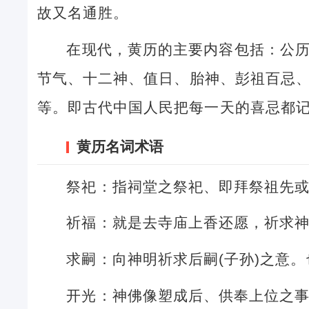
故又名通胜。
在现代，黄历的主要内容包括：公
节气、十二神、值日、胎神、彭祖百忌
等。即古代中国人民把每一天的喜忌都
黄历名词术语
祭祀：指祠堂之祭祀、即拜祭祖先
祈福：就是去寺庙上香还愿，祈求
求嗣：向神明祈求后嗣(子孙)之意
开光：神佛像塑成后、供奉上位之