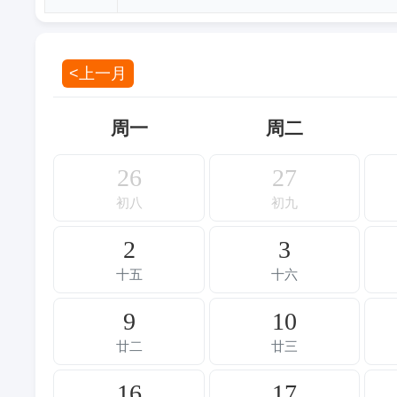
<上一月
周一
周二
26
27
初八
初九
2
3
十五
十六
9
10
廿二
廿三
16
17