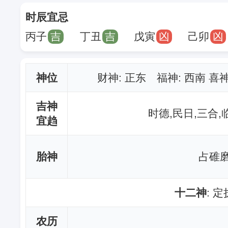
时辰宜忌
丙子
吉
丁丑
吉
戊寅
凶
己卯
凶
神位
财神
: 正东 福神: 西南 喜
吉神
时德,民日,三合,
宜趋
胎神
占碓磨
十二神
: 
农历