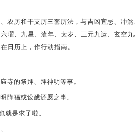
历、农历和干支历三套历法，与吉凶宜忌、冲煞
、六曜、九星、流年、太岁、三元九运、玄空九
记在日历上，作行动指南。
或庙寺的祭拜、拜神明等事。
神明降福或设醮还愿之事。
。也就是求子啦。
事。