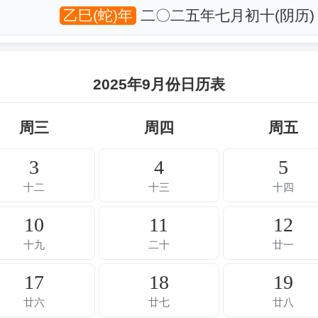
乙巳(蛇)年
二〇二五年七月初十(阴历)
2025年9月份日历表
周三
周四
周五
3
4
5
十二
十三
十四
10
11
12
十九
二十
廿一
17
18
19
廿六
廿七
廿八