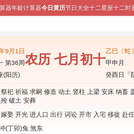
算器
年龄计算器
今日黄历
节日大全
十二星座
十二时
5年9月1日
乙巳〔蛇
农历 七月初十
 第36周
甲申月
(阳历)
癸酉日「
 祭祀 祈福 求嗣 修造 动土 竖柱 上梁 安床 纳畜 
入殓 破土 安葬
 嫁娶 开光 进人口 出行 词讼 开市 入宅 移徙 赴
冲(丁卯)兔 煞东