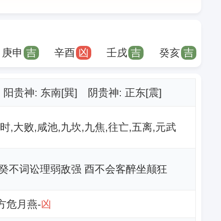
庚申
吉
辛酉
凶
壬戌
吉
癸亥
吉
阳贵神: 东南[巽] 阴贵神: 正东[震]
时,大败,咸池,九坎,九焦,往亡,五离,元武
癸不词讼理弱敌强 酉不会客醉坐颠狂
北方危月燕-
凶