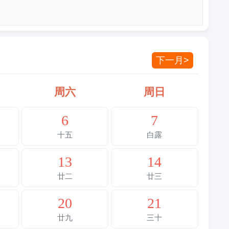
下一月>
周六
周日
6
7
十五
白露
13
14
廿二
廿三
20
21
廿九
三十