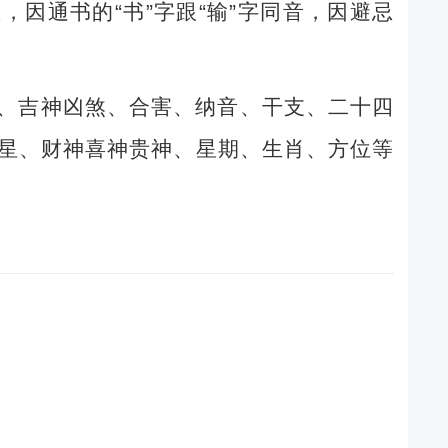
因通书的“书”字跟“输”字同音，因避忌
、吉神凶煞、合害、纳音、干支、二十四
星、财神喜神贵神、星期、生肖、方位等