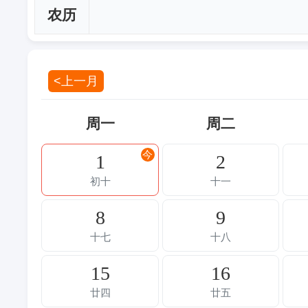
农历
<上一月
周一
周二
今
1
2
初十
十一
8
9
十七
十八
15
16
廿四
廿五