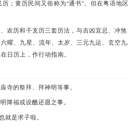
历；黄历民间又俗称为“通书”。但在粤语地区，
历、农历和干支历三套历法，与吉凶宜忌、冲煞
、六曜、九星、流年、太岁、三元九运、玄空九
记在日历上，作行动指南。
或庙寺的祭拜、拜神明等事。
神明降福或设醮还愿之事。
。也就是求子啦。