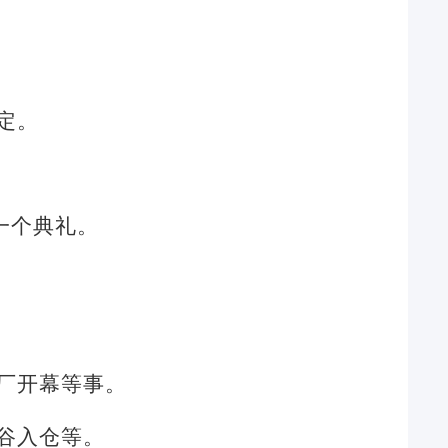
定。
一个典礼。
厂开幕等事。
谷入仓等。