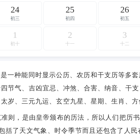
24
25
26
初三
初四
初五
1
2
3
初十
十一
十二
，是一种能同时显示公历、农历和干支历等多套
十四节气、吉凶宜忌、冲煞、合害、纳音、干支
、太岁、三元九运、玄空九星、星期、生肖、方
准则，是由皇帝颁布的历法，所以人们把历书
不但包括了天文气象、时令季节而且还包含了人