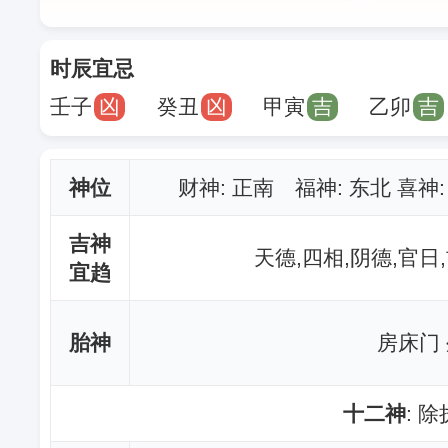
时辰宜忌
壬子
凶
癸丑
凶
甲寅
吉
乙卯
吉
神位
财神
: 正南 福神: 东北 喜神
吉神
天德,四相,阴德,官日
宜趋
胎神
房床门
十二神
: 