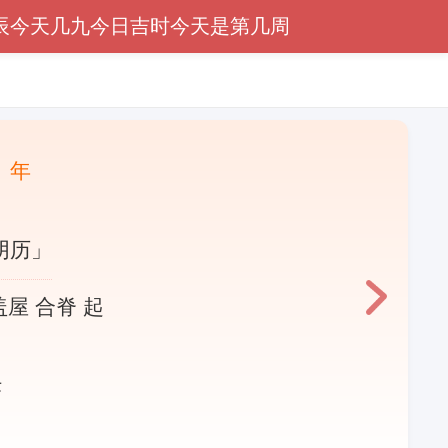
辰
今天几九
今日吉时
今天是第几周
〕年
阴历」
盖屋 合脊 起
任