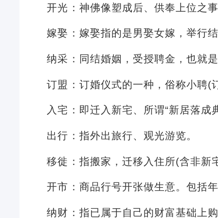
开光：神佛像塑成后、供奉上位之
嫁娶：嫁娶指的是男娶女嫁，举行
纳采：同结婚姻，受授聘金，也就
订盟：订婚仪式的一种，俗称小聘(
入宅：即迁入新宅、所谓“新居落成
出行：指外出旅行、观光游览。
移徙：指搬家，迁移入住所(含非新
开市：商品行号开张做生意。包括
纳财：指已属于自己的财富基础上