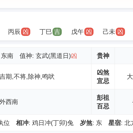
丙辰
凶
丁巳
吉
戊午
凶
己未
凶
: 东南 值神: 玄武(黑道日)
凶
贵神
凶煞
,吉期,不将,除神,鸣吠
大
宜忌
彭祖
 外西南
百忌
除执位
相冲
: 鸡日冲(丁卯)兔
岁煞
: 东
星宿
: 