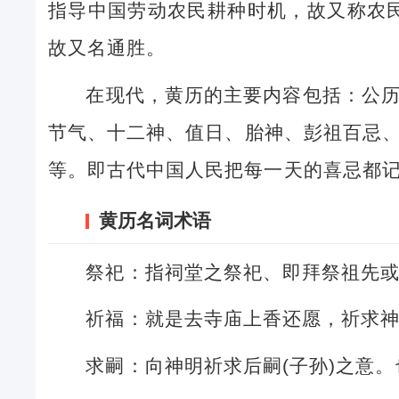
指导中国劳动农民耕种时机，故又称农民
故又名通胜。
在现代，黄历的主要内容包括：公
节气、十二神、值日、胎神、彭祖百忌
等。即古代中国人民把每一天的喜忌都
黄历名词术语
祭祀：指祠堂之祭祀、即拜祭祖先
祈福：就是去寺庙上香还愿，祈求
求嗣：向神明祈求后嗣(子孙)之意