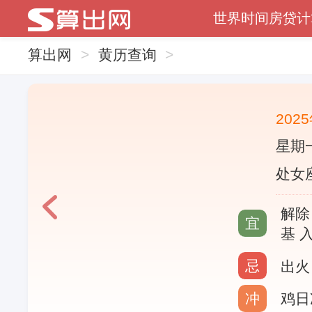
世界时间
房贷计
算出网
>
黄历查询
>
202
星期一
处女座
解除
宜
基 
忌
出火
冲
鸡日