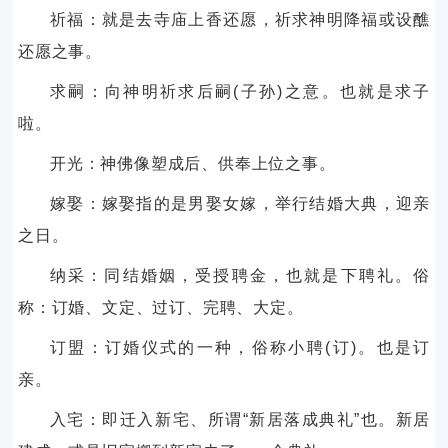
祈福：就是去寺庙上香还愿，祈求神明降福或设醮
还愿之事。
求嗣：向神明祈求后嗣(子孙)之意。也就是求子
啦。
开光：神佛像塑成后、供奉上位之事。
嫁娶：嫁娶指的是男娶女嫁，举行结婚大典，迎亲
之日。
纳采：同结婚姻，受授聘金，也就是下聘礼。俗
称：订婚、文定、过订、完聘、大定。
订盟：订婚仪式的一种，俗称小聘(订)。也是订
亲。
入宅：即迁入新宅、所谓“新居落成典礼”也。新居