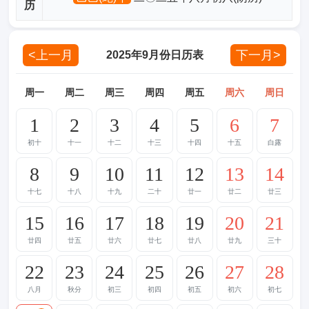
历
<上一月
下一月>
2025年9月份日历表
周一
周二
周三
周四
周五
周六
周日
1
2
3
4
5
6
7
初十
十一
十二
十三
十四
十五
白露
8
9
10
11
12
13
14
十七
十八
十九
二十
廿一
廿二
廿三
15
16
17
18
19
20
21
廿四
廿五
廿六
廿七
廿八
廿九
三十
22
23
24
25
26
27
28
八月
秋分
初三
初四
初五
初六
初七