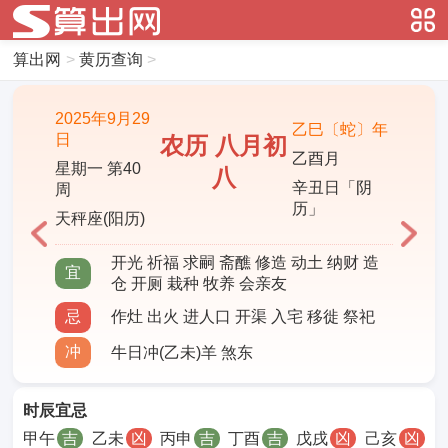
算出网
>
黄历查询
>
2025年9月29
乙巳〔蛇〕年
日
农历 八月初
乙酉月
星期一 第40
八
辛丑日「阴
周
历」
天秤座(阳历)
开光 祈福 求嗣 斋醮 修造 动土 纳财 造
宜
仓 开厕 栽种 牧养 会亲友
忌
作灶 出火 进人口 开渠 入宅 移徙 祭祀
冲
牛日冲(乙未)羊 煞东
时辰宜忌
甲午
吉
乙未
凶
丙申
吉
丁酉
吉
戊戌
凶
己亥
凶