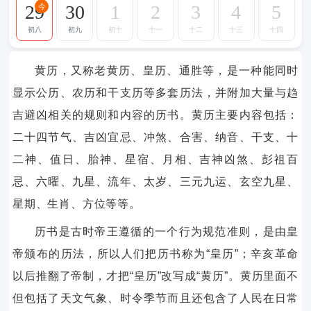
29
30
1
2
3
4
5
今
初八
初九
初十
十一
十二
十三
十四
黄历，又称老黄历、皇历、通胜等，是一种能同时
显示公历、农历和干支历等多套历法，并附加大量与趋
吉避凶相关的规则和内容的历书。黄历主要内容包括：
二十四节气、吉凶宜忌、冲煞、合害、纳音、干支、十
二神、值日、胎神、星宿、月相、吉神凶煞、彭祖百
忌、六曜、九星、流年、太岁、三元九运、玄空九星、
星期、生肖、方位等等。
历书是古时帝王遵循的一个行为规范准则，是由皇
帝颁布的历法，所以人们把历书称为“皇历”；辛亥革命
以后推翻了帝制，才把“皇历”改写成“黄历”。黄历里面不
但包括了天文气象、时令季节而且还包含了人民在日常