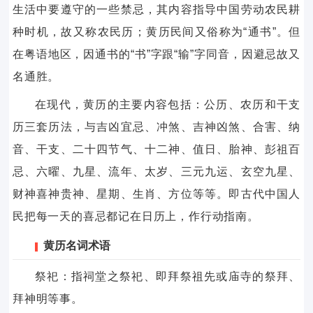
生活中要遵守的一些禁忌，其内容指导中国劳动农民耕
种时机，故又称农民历；黄历民间又俗称为“通书”。但
在粤语地区，因通书的“书”字跟“输”字同音，因避忌故又
名通胜。
在现代，黄历的主要内容包括：公历、农历和干支
历三套历法，与吉凶宜忌、冲煞、吉神凶煞、合害、纳
音、干支、二十四节气、十二神、值日、胎神、彭祖百
忌、六曜、九星、流年、太岁、三元九运、玄空九星、
财神喜神贵神、星期、生肖、方位等等。即古代中国人
民把每一天的喜忌都记在日历上，作行动指南。
黄历名词术语
祭祀：指祠堂之祭祀、即拜祭祖先或庙寺的祭拜、
拜神明等事。