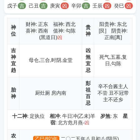
戊子
吉
己丑
吉
庚寅
凶
辛卯
吉
壬辰
凶
癸巳
凶
财神
: 正东 福神: 西北
阳贵神: 东北
神
贵
喜神: 西南 值神: 勾陈
[艮] 阴贵神:
位
神
(黑道日)
凶
正南[离]
吉
凶
神
煞
死气,五墓,复
母仓,三合,时阴,金堂
宜
宜
日,勾陈
趋
忌
彭
辛不合酱主人
胎
祖
厨灶厕 房内南
不尝 丑不冠带
神
百
主不还乡
忌
十二神
: 定执位
相冲
: 牛日冲(乙未)羊
岁煞
: 东
星
宿
: 北方危月燕-
凶
农
乙巳(蛇)年
二〇二五年八月初八(阴历)