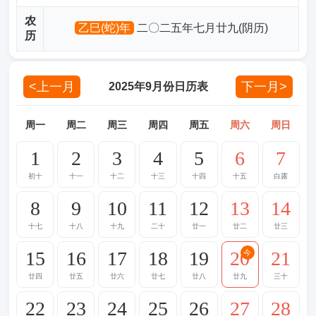
农
乙巳(蛇)年
二〇二五年七月廿九(阴历)
历
<上一月
下一月>
2025年9月份日历表
周一
周二
周三
周四
周五
周六
周日
1
2
3
4
5
6
7
初十
十一
十二
十三
十四
十五
白露
8
9
10
11
12
13
14
十七
十八
十九
二十
廿一
廿二
廿三
15
16
17
18
19
20
21
今
廿四
廿五
廿六
廿七
廿八
廿九
三十
22
23
24
25
26
27
28