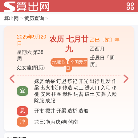
算出网
>
黄历查询
>
2025年9月20
农历 七月廿
乙巳〔蛇〕年
日
九
乙酉月
星期六 第38
壬辰日「阴
周
地藏节
全国爱牙
历」
处女座(阳历)
日
嫁娶 纳采 订盟 祭祀 开光 出行 理发 作
梁 出火 拆卸 修造 动土 进人口 入宅 移
宜
徙 安床 挂匾 栽种 纳畜 破土 安葬 入殓
除服 成服
忌
开市 掘井 开渠 造桥 造船
冲
龙日冲(丙戌)狗 煞南