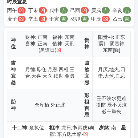
时辰宜忌
丙午
凶
丁未
凶
戊申
吉
己酉
凶
庚戌
吉
辛亥
吉
庚子
凶
辛丑
凶
壬寅
吉
癸卯
吉
甲辰
凶
乙巳
吉
财神
: 正南 福神: 东南
阳贵神: 正东
神
贵
喜神: 正南 值神: 天刑
[震] 阴贵神:
位
神
(黑道日)
凶
东南[巽]
吉
凶
神
月德,母仓,月恩,四相,三
煞
月厌,地火,四
宜
合,天喜,天医,续世,金匮
宜
击,大煞,血忌
趋
忌
彭
壬不泱水更难
胎
祖
仓库栖 外正北
提防 辰不哭泣
神
百
必主重丧
忌
十二神
: 危执位
相冲
: 龙日冲(丙戌)狗
岁煞
: 南
星
宿
: 东方氐土貉-
凶