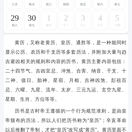
八月
秋分
初三
初四
初五
初六
初七
29
30
1
2
3
4
5
初八
初九
初十
十一
十二
十三
十四
黄历，又称老黄历、皇历、通胜等，是一种能同时
显示公历、农历和干支历等多套历法，并附加大量与趋
吉避凶相关的规则和内容的历书。黄历主要内容包括：
二十四节气、吉凶宜忌、冲煞、合害、纳音、干支、十
二神、值日、胎神、星宿、月相、吉神凶煞、彭祖百
忌、六曜、九星、流年、太岁、三元九运、玄空九星、
星期、生肖、方位等等。
历书是古时帝王遵循的一个行为规范准则，是由皇
帝颁布的历法，所以人们把历书称为“皇历”；辛亥革命
以后推翻了帝制，才把“皇历”改写成“黄历”。黄历里面不