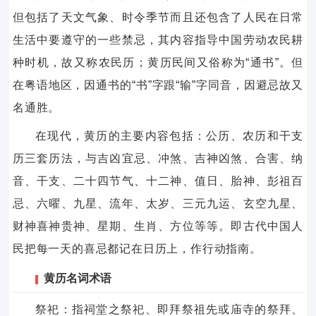
但包括了天文气象、时令季节而且还包含了人民在日常
生活中要遵守的一些禁忌，其内容指导中国劳动农民耕
种时机，故又称农民历；黄历民间又俗称为“通书”。但
在粤语地区，因通书的“书”字跟“输”字同音，因避忌故又
名通胜。
在现代，黄历的主要内容包括：公历、农历和干支
历三套历法，与吉凶宜忌、冲煞、吉神凶煞、合害、纳
音、干支、二十四节气、十二神、值日、胎神、彭祖百
忌、六曜、九星、流年、太岁、三元九运、玄空九星、
财神喜神贵神、星期、生肖、方位等等。即古代中国人
民把每一天的喜忌都记在日历上，作行动指南。
黄历名词术语
祭祀：指祠堂之祭祀、即拜祭祖先或庙寺的祭拜、