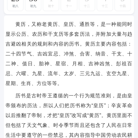
初八
初九
初十
十一
十二
十三
十四
黄历，又称老黄历、皇历、通胜等，是一种能同时
显示公历、农历和干支历等多套历法，并附加大量与趋
吉避凶相关的规则和内容的历书。黄历主要内容包括：
二十四节气、吉凶宜忌、冲煞、合害、纳音、干支、十
二神、值日、胎神、星宿、月相、吉神凶煞、彭祖百
忌、六曜、九星、流年、太岁、三元九运、玄空九星、
星期、生肖、方位等等。
历书是古时帝王遵循的一个行为规范准则，是由皇
帝颁布的历法，所以人们把历书称为“皇历”；辛亥革命
以后推翻了帝制，才把“皇历”改写成“黄历”。黄历里面不
但包括了天文气象、时令季节而且还包含了人民在日常
生活中要遵守的一些禁忌，其内容指导中国劳动农民耕