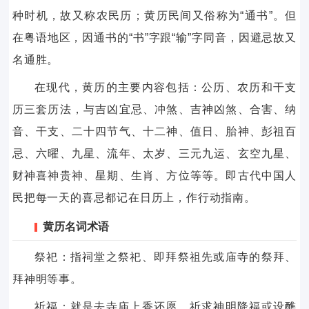
种时机，故又称农民历；黄历民间又俗称为“通书”。但
在粤语地区，因通书的“书”字跟“输”字同音，因避忌故又
名通胜。
在现代，黄历的主要内容包括：公历、农历和干支
历三套历法，与吉凶宜忌、冲煞、吉神凶煞、合害、纳
音、干支、二十四节气、十二神、值日、胎神、彭祖百
忌、六曜、九星、流年、太岁、三元九运、玄空九星、
财神喜神贵神、星期、生肖、方位等等。即古代中国人
民把每一天的喜忌都记在日历上，作行动指南。
黄历名词术语
祭祀：指祠堂之祭祀、即拜祭祖先或庙寺的祭拜、
拜神明等事。
祈福：就是去寺庙上香还愿，祈求神明降福或设醮