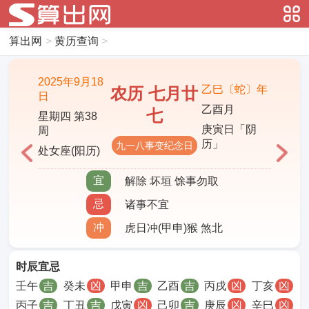
算出网
>
黄历查询
>
2025年9月18
乙巳〔蛇〕年
农历 七月廿
日
乙酉月
七
星期四 第38
庚寅日「阴
周
历」
九一八事变纪念日
处女座(阳历)
宜
解除 坏垣 馀事勿取
忌
诸事不宜
冲
虎日冲(甲申)猴 煞北
时辰宜忌
壬午
吉
癸未
凶
甲申
吉
乙酉
吉
丙戌
凶
丁亥
凶
丙子
吉
丁丑
吉
戊寅
凶
己卯
吉
庚辰
凶
辛巳
凶