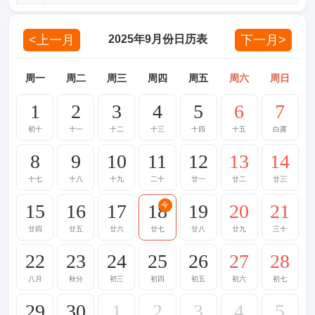
<上一月
下一月>
2025年9月份日历表
周一
周二
周三
周四
周五
周六
周日
1
2
3
4
5
6
7
初十
十一
十二
十三
十四
十五
白露
8
9
10
11
12
13
14
十七
十八
十九
二十
廿一
廿二
廿三
15
16
17
18
19
20
21
今
廿四
廿五
廿六
廿七
廿八
廿九
三十
22
23
24
25
26
27
28
八月
秋分
初三
初四
初五
初六
初七
29
30
1
2
3
4
5