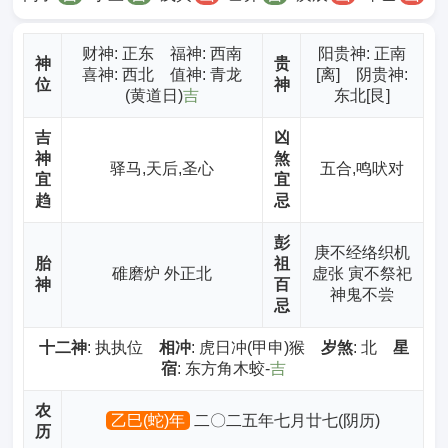
财神
: 正东 福神: 西南
阳贵神: 正南
神
贵
喜神: 西北 值神: 青龙
[离] 阴贵神:
位
神
(黄道日)
吉
东北[艮]
吉
凶
神
煞
驿马,天后,圣心
五合,鸣吠对
宜
宜
趋
忌
彭
庚不经络织机
胎
祖
碓磨炉 外正北
虚张 寅不祭祀
神
百
神鬼不尝
忌
十二神
: 执执位
相冲
: 虎日冲(甲申)猴
岁煞
: 北
星
宿
: 东方角木蛟-
吉
农
乙巳(蛇)年
二〇二五年七月廿七(阴历)
历