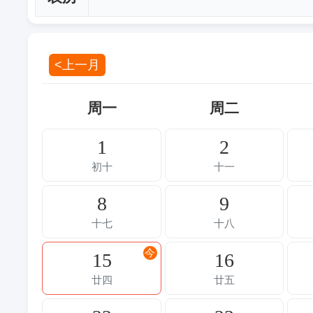
<上一月
周一
周二
1
2
初十
十一
8
9
十七
十八
今
15
16
廿四
廿五