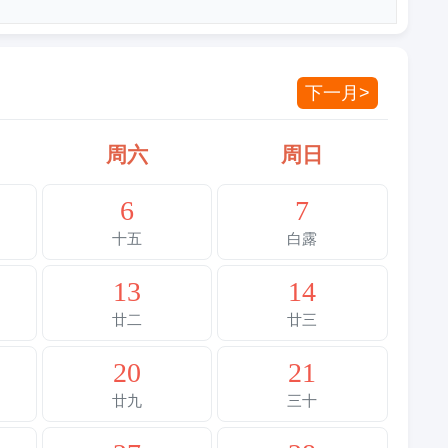
下一月>
周六
周日
6
7
十五
白露
13
14
廿二
廿三
20
21
廿九
三十