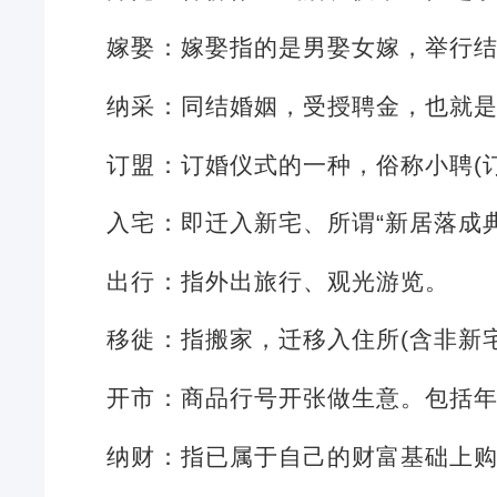
嫁娶：嫁娶指的是男娶女嫁，举行
纳采：同结婚姻，受授聘金，也就
订盟：订婚仪式的一种，俗称小聘(
入宅：即迁入新宅、所谓“新居落成
出行：指外出旅行、观光游览。
移徙：指搬家，迁移入住所(含非新
开市：商品行号开张做生意。包括
纳财：指已属于自己的财富基础上