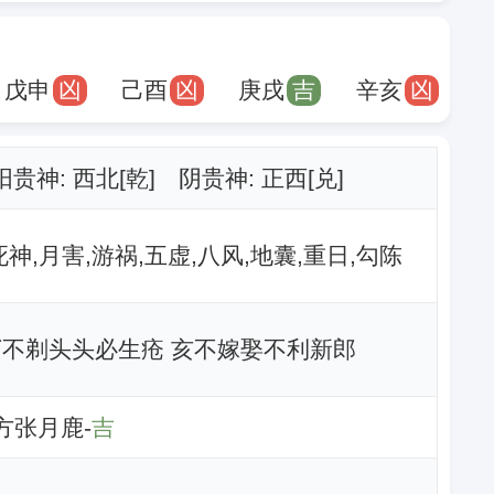
戊申
凶
己酉
凶
庚戌
吉
辛亥
凶
阳贵神: 西北[乾] 阴贵神: 正西[兑]
死神,月害,游祸,五虚,八风,地囊,重日,勾陈
丁不剃头头必生疮 亥不嫁娶不利新郎
南方张月鹿-
吉