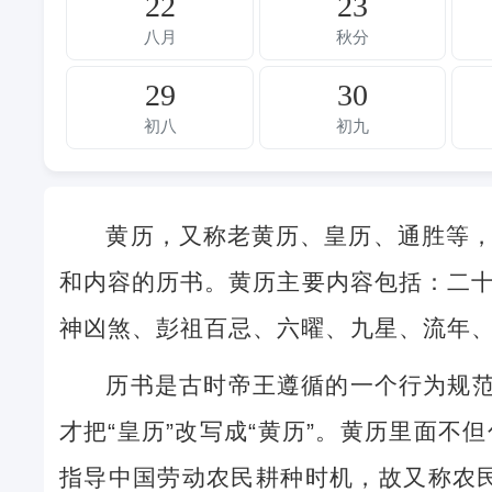
22
23
八月
秋分
29
30
初八
初九
黄历，又称老黄历、皇历、通胜等
和内容的历书。黄历主要内容包括：二
神凶煞、彭祖百忌、六曜、九星、流年
历书是古时帝王遵循的一个行为规范
才把“皇历”改写成“黄历”。黄历里面
指导中国劳动农民耕种时机，故又称农民