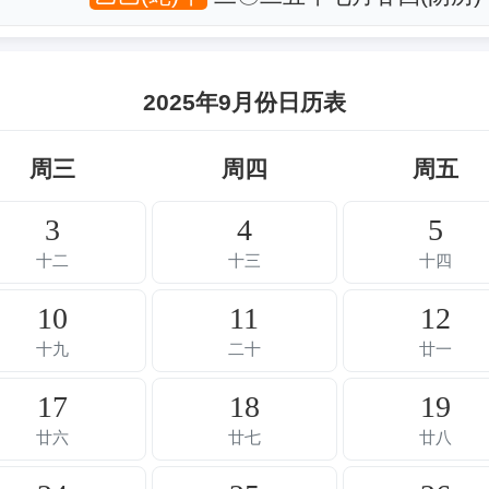
2025年9月份日历表
周三
周四
周五
3
4
5
十二
十三
十四
10
11
12
十九
二十
廿一
17
18
19
廿六
廿七
廿八