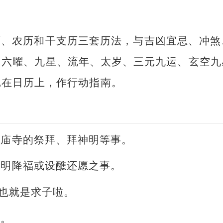
历、农历和干支历三套历法，与吉凶宜忌、冲煞
、六曜、九星、流年、太岁、三元九运、玄空九
记在日历上，作行动指南。
或庙寺的祭拜、拜神明等事。
神明降福或设醮还愿之事。
。也就是求子啦。
事。