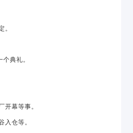
定。
一个典礼。
厂开幕等事。
谷入仓等。