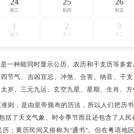
24
25
26
初三
初四
初五
1
2
3
初十
十一
十二
，是一种能同时显示公历、农历和干支历等多套
十四节气、吉凶宜忌、冲煞、合害、纳音、干支
、太岁、三元九运、玄空九星、星期、生肖、方
准则，是由皇帝颁布的历法，所以人们把历书
不但包括了天文气象、时令季节而且还包含了人
历；黄历民间又俗称为“通书”。但在粤语地区，