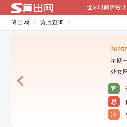
世界时间
房贷计
算出网
>
黄历查询
>
202
星期一
处女座
宜
忌
冲