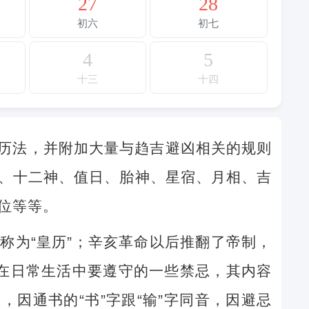
27
28
初六
初七
4
5
十三
十四
历法，并附加大量与趋吉避凶相关的规则
、十二神、值日、胎神、星宿、月相、吉
位等等。
称为“皇历”；辛亥革命以后推翻了帝制，
民在日常生活中要遵守的一些禁忌，其内容
因通书的“书”字跟“输”字同音，因避忌