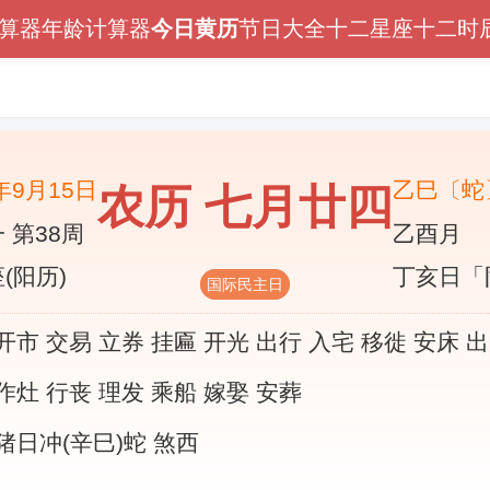
算器
年龄计算器
今日黄历
节日大全
十二星座
十二时
5年9月15日
乙巳〔蛇
农历 七月廿四
 第38周
乙酉月
(阳历)
丁亥日「
国际民主日
开市 交易 立券 挂匾 开光 出行 入宅 移徙 安床 
作灶 行丧 理发 乘船 嫁娶 安葬
猪日冲(辛巳)蛇 煞西