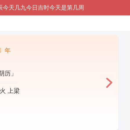
辰
今天几九
今日吉时
今天是第几周
〕年
阴历」
出火 上梁