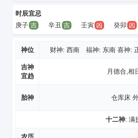
时辰宜忌
庚子
吉
辛丑
吉
壬寅
凶
癸卯
凶
神位
财神
: 西南 福神: 东南 喜神:
吉神
月德合,相
宜趋
胎神
仓库床 
十二神
: 
农历