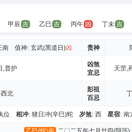
甲辰
吉
乙巳
吉
丙午
凶
丁未
吉
 正南 值神: 玄武(黑道日)
凶
贵神
凶煞
日,普护
天罡,
宜忌
彭祖
外西北
百忌
满执位
相冲
: 猪日冲(辛巳)蛇
岁煞
: 西
星宿
: 
乙巳(蛇)年
二〇二五年七月廿四(阴历)