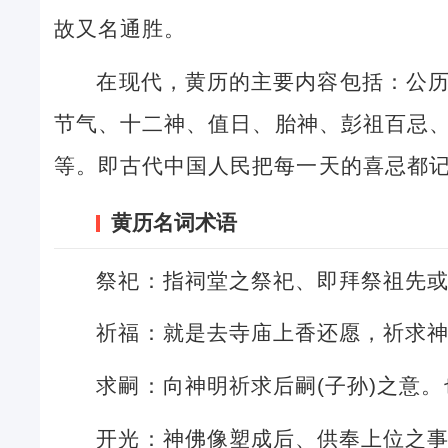
故又名通胜。
在现代，黄历的主要内容包括：公
节气、十二神、值日、胎神、彭祖百忌
等。即古代中国人民把每一天的喜忌都
黄历名词术语
祭祀：指祠堂之祭祀、即拜祭祖先
祈福：就是去寺庙上香还愿，祈求
求嗣：向神明祈求后嗣(子孙)之意
开光：神佛像塑成后、供奉上位之