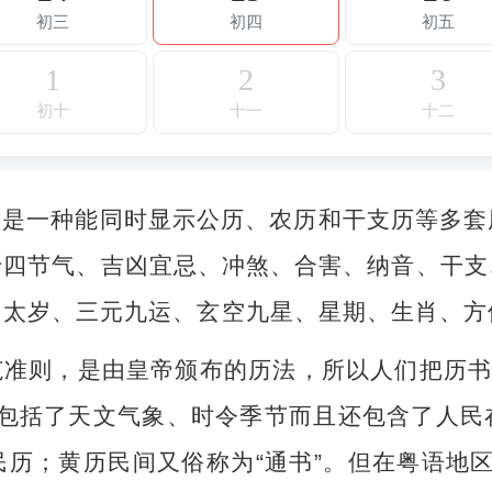
初三
初四
初五
1
2
3
初十
十一
十二
，是一种能同时显示公历、农历和干支历等多套
十四节气、吉凶宜忌、冲煞、合害、纳音、干支
、太岁、三元九运、玄空九星、星期、生肖、方
准则，是由皇帝颁布的历法，所以人们把历书
不但包括了天文气象、时令季节而且还包含了人
历；黄历民间又俗称为“通书”。但在粤语地区，