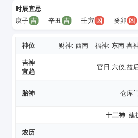
时辰宜忌
庚子
吉
辛丑
吉
壬寅
凶
癸卯
凶
神位
财神
: 西南 福神: 东南 喜
吉神
官日,六仪,益
宜趋
胎神
仓库门
十二神
: 
农历