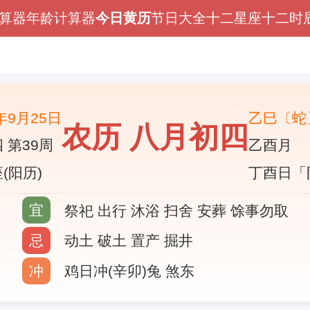
算器
年龄计算器
今日黄历
节日大全
十二星座
十二时
5年9月25日
乙巳〔蛇
农历 八月初四
 第39周
乙酉月
(阳历)
丁酉日「
宜
祭祀 出行 沐浴 扫舍 安葬 馀事勿取
忌
动土 破土 置产 掘井
冲
鸡日冲(辛卯)兔 煞东