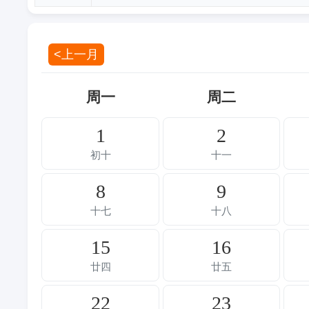
<上一月
周一
周二
1
2
初十
十一
8
9
十七
十八
15
16
廿四
廿五
22
23