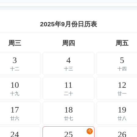
2025年9月份日历表
周三
周四
周五
3
4
5
十二
十三
十四
10
11
12
十九
二十
廿一
17
18
19
廿六
廿七
廿八
今
24
25
26