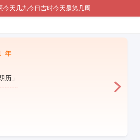
辰
今天几九
今日吉时
今天是第几周
〕年
阴历」