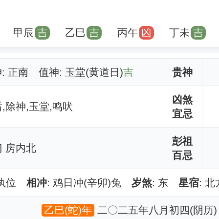
甲辰
吉
乙巳
吉
丙午
凶
丁未
吉
神: 正南 值神: 玉堂(黄道日)
吉
贵神
凶煞
后,除神,玉堂,鸣吠
宜忌
彭祖
 房内北
百忌
建执位
相冲
: 鸡日冲(辛卯)兔
岁煞
: 东
星宿
: 
乙巳(蛇)年
二〇二五年八月初四(阴历)