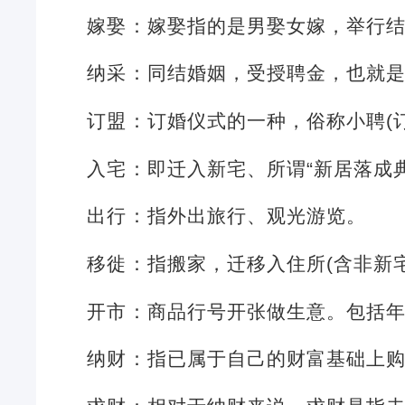
嫁娶：嫁娶指的是男娶女嫁，举行
纳采：同结婚姻，受授聘金，也就
订盟：订婚仪式的一种，俗称小聘(
入宅：即迁入新宅、所谓“新居落成
出行：指外出旅行、观光游览。
移徙：指搬家，迁移入住所(含非新
开市：商品行号开张做生意。包括
纳财：指已属于自己的财富基础上