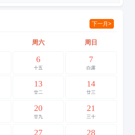
下一月>
周六
周日
6
7
十五
白露
13
14
廿二
廿三
20
21
廿九
三十
27
28