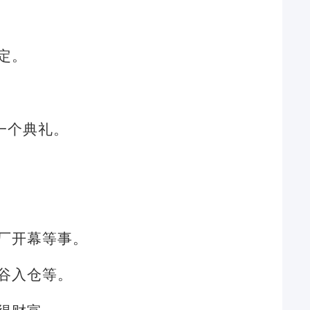
定。
一个典礼。
厂开幕等事。
谷入仓等。