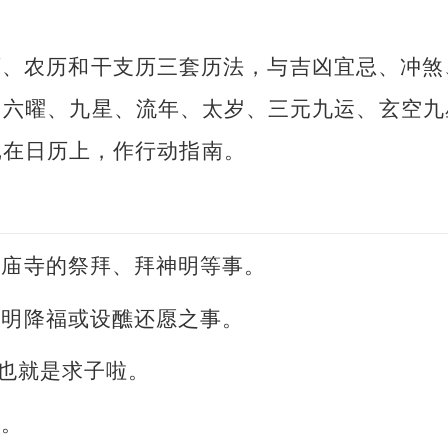
历、农历和干支历三套历法，与吉凶宜忌、冲煞
、六曜、九星、流年、太岁、三元九运、玄空九
记在日历上，作行动指南。
或庙寺的祭拜、拜神明等事。
神明降福或设醮还愿之事。
。也就是求子啦。
事。