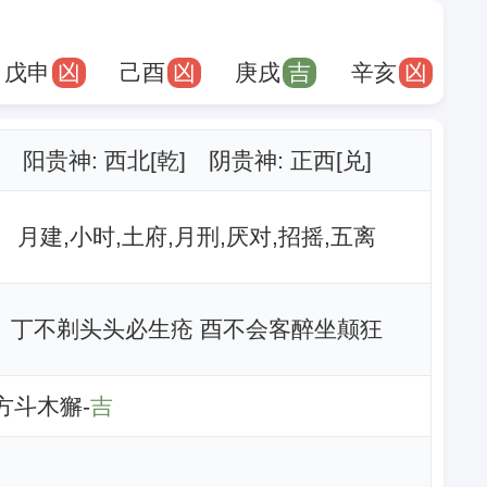
戊申
凶
己酉
凶
庚戌
吉
辛亥
凶
阳贵神: 西北[乾] 阴贵神: 正西[兑]
月建,小时,土府,月刑,厌对,招摇,五离
丁不剃头头必生疮 酉不会客醉坐颠狂
北方斗木獬-
吉