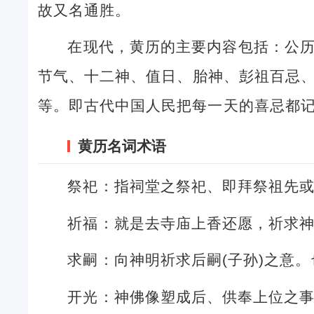
故又名通胜。
在现代，黄历的主要内容包括：公
节气、十二神、值日、胎神、彭祖百忌
等。即古代中国人民把每一天的喜忌都
黄历名词术语
祭祀：指祠堂之祭祀、即拜祭祖先
祈福：就是去寺庙上香还愿，祈求
求嗣：向神明祈求后嗣(子孙)之意
开光：神佛像塑成后、供奉上位之