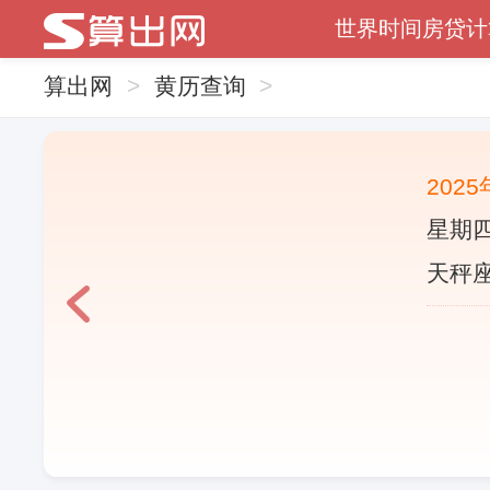
世界时间
房贷计
算出网
>
黄历查询
>
202
星期四
天秤座