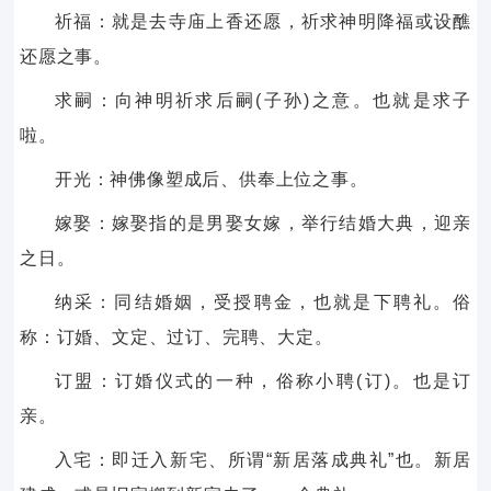
祈福：就是去寺庙上香还愿，祈求神明降福或设醮
还愿之事。
求嗣：向神明祈求后嗣(子孙)之意。也就是求子
啦。
开光：神佛像塑成后、供奉上位之事。
嫁娶：嫁娶指的是男娶女嫁，举行结婚大典，迎亲
之日。
纳采：同结婚姻，受授聘金，也就是下聘礼。俗
称：订婚、文定、过订、完聘、大定。
订盟：订婚仪式的一种，俗称小聘(订)。也是订
亲。
入宅：即迁入新宅、所谓“新居落成典礼”也。新居