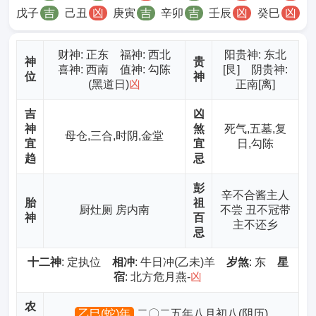
戊子
吉
己丑
凶
庚寅
吉
辛卯
吉
壬辰
凶
癸巳
凶
财神
: 正东 福神: 西北
阳贵神: 东北
神
贵
喜神: 西南 值神: 勾陈
[艮] 阴贵神:
位
神
(黑道日)
凶
正南[离]
吉
凶
神
煞
死气,五墓,复
母仓,三合,时阴,金堂
宜
宜
日,勾陈
趋
忌
彭
辛不合酱主人
胎
祖
厨灶厕 房内南
不尝 丑不冠带
神
百
主不还乡
忌
十二神
: 定执位
相冲
: 牛日冲(乙未)羊
岁煞
: 东
星
宿
: 北方危月燕-
凶
农
乙巳(蛇)年
二〇二五年八月初八(阴历)