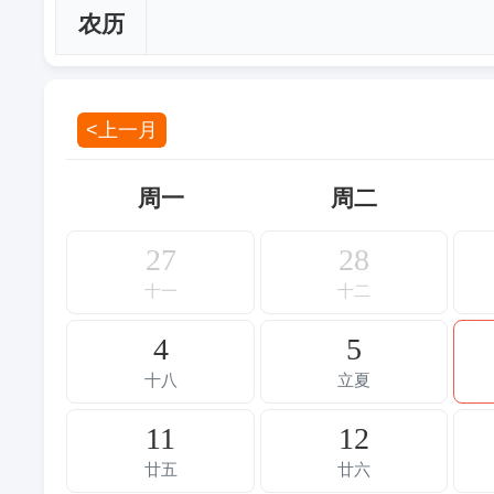
农历
<上一月
周一
周二
27
28
十一
十二
4
5
十八
立夏
11
12
廿五
廿六