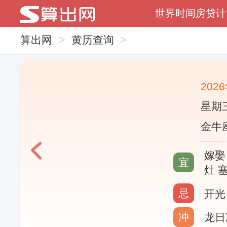
世界时间
房贷计
算出网
>
黄历查询
>
202
星期三
金牛座
嫁娶
宜
灶 
忌
开光
冲
龙日