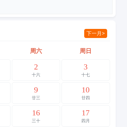
下一月>
周六
周日
2
3
十六
十七
9
10
廿三
廿四
16
17
三十
四月