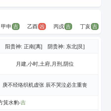
甲申
吉
乙酉
凶
丙戌
吉
丁亥
吉
阳贵神: 正南[离] 阴贵神: 东北[艮]
月建,小时,土府,月刑,阴位
庚不经络织机虚张 辰不哭泣必主重丧
东方箕水豹-
吉