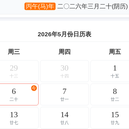
丙午(马)年
二〇二六年三月二十(阴历)
2026年5月份日历表
周三
周四
周五
29
30
1
十三
十四
十五
今
6
7
8
二十
廿一
廿二
13
14
15
廿七
廿八
廿九