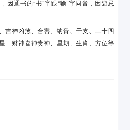
因通书的“书”字跟“输”字同音，因避忌
、吉神凶煞、合害、纳音、干支、二十四
星、财神喜神贵神、星期、生肖、方位等