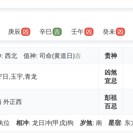
庚辰
凶
辛巳
吉
壬午
凶
癸未
凶
神: 西北 值神: 司命(黄道日)
吉
贵神
凶煞
守日,玉宇,青龙
宜忌
彭祖
 外正西
百忌
闭执位
相冲
: 龙日冲(甲戌)狗
岁煞
: 南
星宿
: 