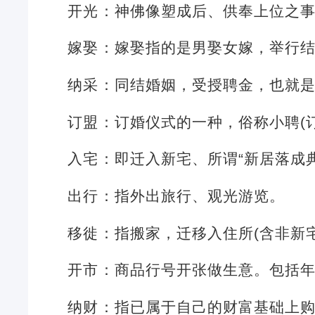
开光：神佛像塑成后、供奉上位之
嫁娶：嫁娶指的是男娶女嫁，举行
纳采：同结婚姻，受授聘金，也就
订盟：订婚仪式的一种，俗称小聘(
入宅：即迁入新宅、所谓“新居落成
出行：指外出旅行、观光游览。
移徙：指搬家，迁移入住所(含非新
开市：商品行号开张做生意。包括
纳财：指已属于自己的财富基础上