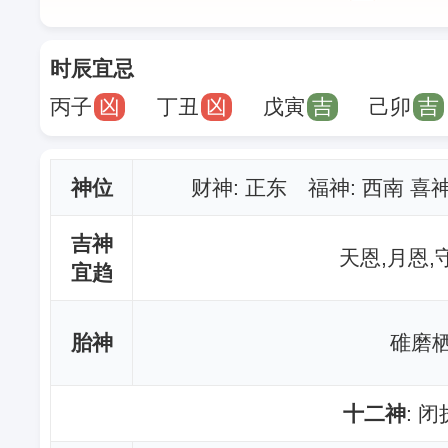
时辰宜忌
丙子
凶
丁丑
凶
戊寅
吉
己卯
吉
神位
财神
: 正东 福神: 西南 喜
吉神
天恩,月恩,
宜趋
胎神
碓磨栖
十二神
: 