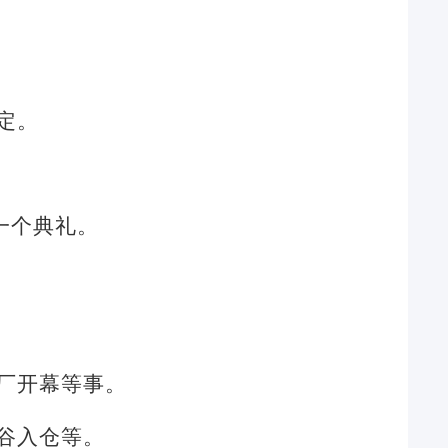
定。
一个典礼。
厂开幕等事。
谷入仓等。