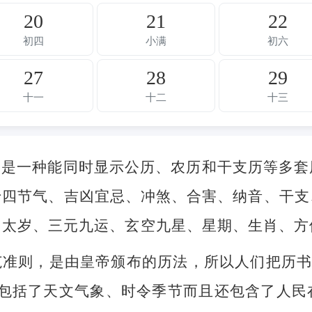
20
21
22
初四
小满
初六
27
28
29
十一
十二
十三
，是一种能同时显示公历、农历和干支历等多套
十四节气、吉凶宜忌、冲煞、合害、纳音、干支
、太岁、三元九运、玄空九星、星期、生肖、方
准则，是由皇帝颁布的历法，所以人们把历书
不但包括了天文气象、时令季节而且还包含了人