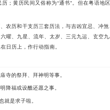
历；黄历民间又俗称为“通书”。但在粤语地区，
历、农历和干支历三套历法，与吉凶宜忌、冲煞
、六曜、九星、流年、太岁、三元九运、玄空九
记在日历上，作行动指南。
或庙寺的祭拜、拜神明等事。
神明降福或设醮还愿之事。
。也就是求子啦。