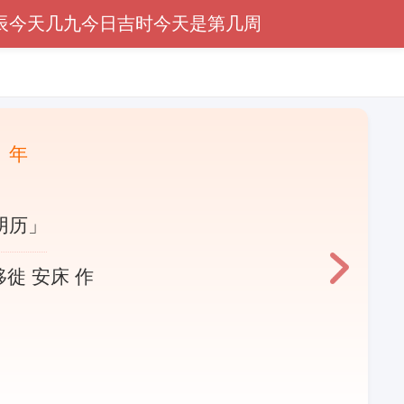
辰
今天几九
今日吉时
今天是第几周
〕年
阴历」
移徙 安床 作