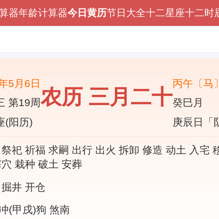
算器
年龄计算器
今日黄历
节日大全
十二星座
十二时
6年5月6日
丙午〔马
农历 三月二十
 第19周
癸巳月
(阳历)
庚辰日「
 祭祀 祈福 求嗣 出行 出火 拆卸 修造 动土 入宅 
塞穴 栽种 破土 安葬
 掘井 开仓
冲(甲戌)狗 煞南