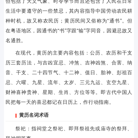
但包括了天文气象、时令季节而且还包含了人民在日常
生活中要遵守的一些禁忌，其内容指导中国劳动农民耕
种时机，故又称农民历；黄历民间又俗称为“通书”。但
在粤语地区，因通书的“书”字跟“输”字同音，因避忌故又
名通胜。
在现代，黄历的主要内容包括：公历、农历和干支
历三套历法，与吉凶宜忌、冲煞、吉神凶煞、合害、纳
音、干支、二十四节气、十二神、值日、胎神、彭祖百
忌、六曜、九星、流年、太岁、三元九运、玄空九星、
财神喜神贵神、星期、生肖、方位等等。即古代中国人
民把每一天的喜忌都记在日历上，作行动指南。
黄历名词术语
祭祀：指祠堂之祭祀、即拜祭祖先或庙寺的祭拜、