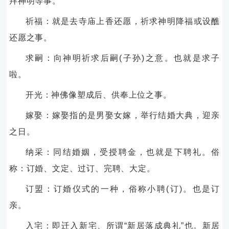
拜神明等事。
祈福：就是去寺庙上香还愿，祈求神明降福或设醮
还愿之事。
求嗣：向神明祈求后嗣(子孙)之意。也就是求子
啦。
开光：神佛像塑成后、供奉上位之事。
嫁娶：嫁娶指的是男娶女嫁，举行结婚大典，迎亲
之日。
纳采：同结婚姻，受授聘金，也就是下聘礼。俗
称：订婚、文定、过订、完聘、大定。
订盟：订婚仪式的一种，俗称小聘(订)。也是订
亲。
入宅：即迁入新宅、所谓“新居落成典礼”也。新居