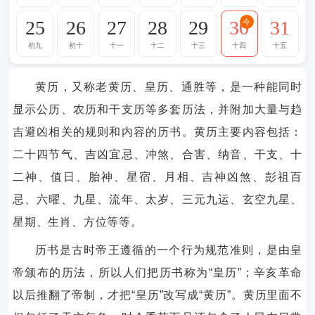
25
26
27
28
29
30
31
今
初九
初十
十一
十二
十三
十四
十五
黄历，又称老黄历、皇历、通胜等，是一种能同时
显示公历、农历和干支历等多套历法，并附加大量与趋
吉避凶相关的规则和内容的历书。黄历主要内容包括：
二十四节气、吉凶宜忌、冲煞、合害、纳音、干支、十
二神、值日、胎神、星宿、月相、吉神凶煞、彭祖百
忌、六曜、九星、流年、太岁、三元九运、玄空九星、
星期、生肖、方位等等。
历书是古时帝王遵循的一个行为规范准则，是由皇
帝颁布的历法，所以人们把历书称为“皇历”；辛亥革命
以后推翻了帝制，才把“皇历”改写成“黄历”。黄历里面不