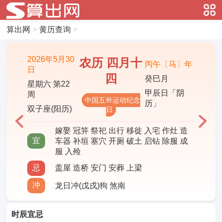
算出网
>
黄历查询
>
2026年5月30
农历 四月十
丙午〔马〕年
日
四
癸巳月
星期六 第22
甲辰日「阴
周
中国五卅运动纪念
历」
双子座(阳历)
日
嫁娶 冠笄 祭祀 出行 移徙 入宅 作灶 造
宜
车器 补垣 塞穴 开厕 破土 启钻 除服 成
服 入殓
忌
盖屋 造桥 安门 安葬 上梁
冲
龙日冲(戊戌)狗 煞南
时辰宜忌