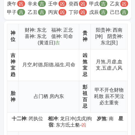
庚午
凶
辛未
吉
壬申
凶
癸酉
凶
甲戌
吉
乙亥
凶
甲子
吉
乙丑
吉
丙寅
凶
丁卯
凶
戊辰
吉
己巳
吉
财神
: 东北 福神: 正北
阳贵神: 西南
神
贵
喜神: 东北 值神: 司命
[坤] 阴贵神:
位
神
(黄道日)
吉
东北[艮]
吉
凶
神
煞
月煞,月虚,血
月空,时德,阳德,福生,司命
宜
宜
支,五虚,八风
趋
忌
彭
甲不开仓财物
胎
祖
占门栖 房内东
耗散 辰不哭泣
神
百
必主重丧
忌
十二神
: 闭执位
相冲
: 龙日冲(戊戌)狗
岁煞
: 南
星
宿
: 东方氐土貉-
凶