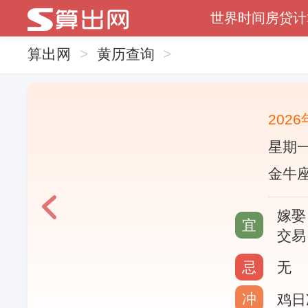
世界时间
房贷计
算出网
>
黄历查询
>
202
星期一
金牛座
嫁娶
宜
交易
忌
无
冲
鸡日