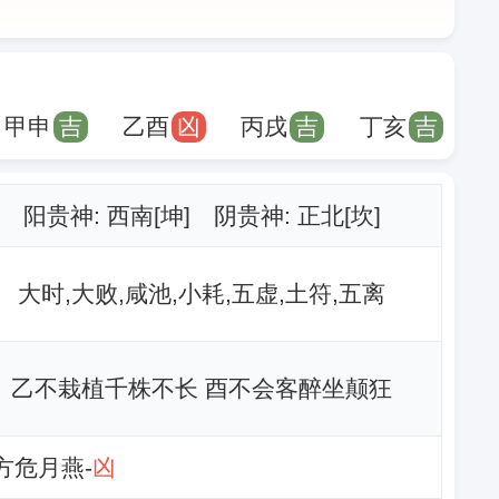
甲申
吉
乙酉
凶
丙戌
吉
丁亥
吉
阳贵神: 西南[坤] 阴贵神: 正北[坎]
大时,大败,咸池,小耗,五虚,土符,五离
乙不栽植千株不长 酉不会客醉坐颠狂
北方危月燕-
凶