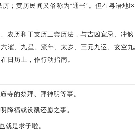
历；黄历民间又俗称为“通书”。但在粤语地区，
历、农历和干支历三套历法，与吉凶宜忌、冲煞
、六曜、九星、流年、太岁、三元九运、玄空九
记在日历上，作行动指南。
或庙寺的祭拜、拜神明等事。
神明降福或设醮还愿之事。
。也就是求子啦。