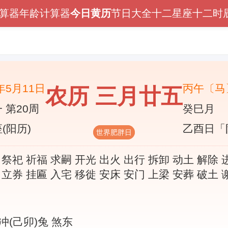
算器
年龄计算器
今日黄历
节日大全
十二星座
十二时
6年5月11日
丙午〔马
农历 三月廿五
 第20周
癸巳月
(阳历)
乙酉日「
世界肥胖日
 祭祀 祈福 求嗣 开光 出火 出行 拆卸 动土 解除 
 立券 挂匾 入宅 移徙 安床 安门 上梁 安葬 破土 
冲(己卯)兔 煞东