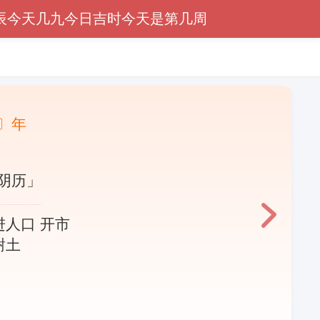
辰
今天几九
今日吉时
今天是第几周
〕年
阴历」
进人口 开市
谢土