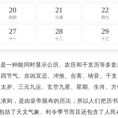
20
21
22
初四
小满
初六
27
28
29
十一
十二
十三
，是一种能同时显示公历、农历和干支历等多套
十四节气、吉凶宜忌、冲煞、合害、纳音、干支
、太岁、三元九运、玄空九星、星期、生肖、方
准则，是由皇帝颁布的历法，所以人们把历书
不但包括了天文气象、时令季节而且还包含了人