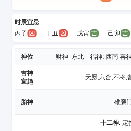
时辰宜忌
丙子
凶
丁丑
凶
戊寅
吉
己卯
吉
神位
财神
: 东北 福神: 西南 喜
吉神
天愿,六合,不将,
宜趋
胎神
碓磨门
十二神
: 