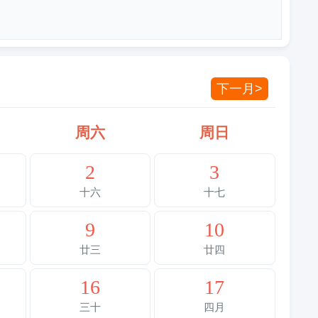
下一月>
周六
周日
2
3
十六
十七
9
10
廿三
廿四
16
17
三十
四月