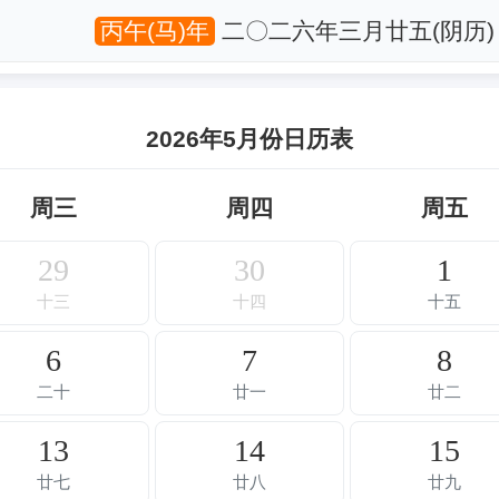
丙午(马)年
二〇二六年三月廿五(阴历)
2026年5月份日历表
周三
周四
周五
29
30
1
十三
十四
十五
6
7
8
二十
廿一
廿二
13
14
15
廿七
廿八
廿九