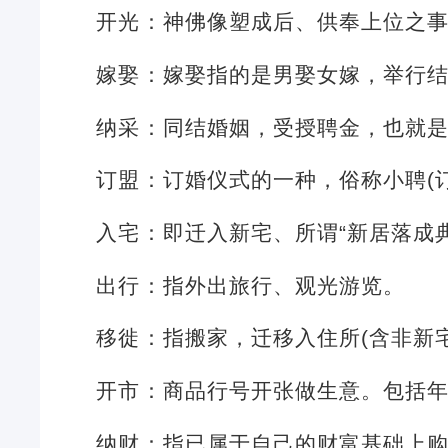
开光：神佛像塑成后、供奉上位之
嫁娶：嫁娶指的是男娶女嫁，举行
纳采：同结婚姻，受授聘金，也就
订盟：订婚仪式的一种，俗称小聘(
入宅：即迁入新宅、所谓“新居落成
出行：指外出旅行、观光游览。
移徙：指搬家，迁移入住所(含非新
开市：商品行号开张做生意。包括
纳财：指已属于自己的财富基础上