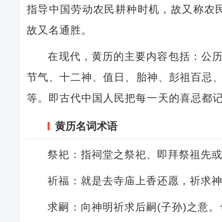
指导中国劳动农民耕种时机，故又称农民
故又名通胜。
在现代，黄历的主要内容包括：公
节气、十二神、值日、胎神、彭祖百忌
等。即古代中国人民把每一天的喜忌都
黄历名词术语
祭祀：指祠堂之祭祀、即拜祭祖先
祈福：就是去寺庙上香还愿，祈求
求嗣：向神明祈求后嗣(子孙)之意