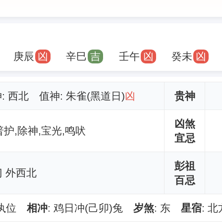
庚辰
凶
辛巳
吉
壬午
凶
癸未
凶
神: 西北 值神: 朱雀(黑道日)
凶
贵神
凶煞
普护,除神,宝光,鸣吠
宜忌
彭祖
 外西北
百忌
定执位
相冲
: 鸡日冲(己卯)兔
岁煞
: 东
星宿
: 