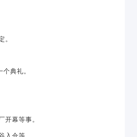
定。
一个典礼。
厂开幕等事。
谷入仓等。