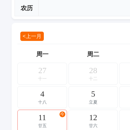
农历
<上一月
周一
周二
27
28
十一
十二
4
5
十八
立夏
今
11
12
廿五
廿六