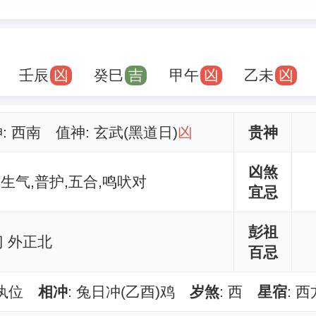
壬辰
凶
癸巳
吉
甲午
凶
乙未
凶
神: 西南 值神: 玄武(黑道日)
凶
贵神
凶煞
,生气,普护,五合,鸣吠对
宜忌
彭祖
 外正北
百忌
开执位
相冲
: 兔日冲(乙酉)鸡
岁煞
: 西
星宿
: 