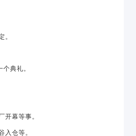
定。
一个典礼。
厂开幕等事。
谷入仓等。