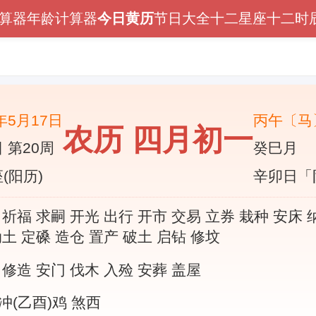
算器
年龄计算器
今日黄历
节日大全
十二星座
十二时
6年5月17日
丙午〔马
农历 四月初一
 第20周
癸巳月
(阳历)
辛卯日「
 祈福 求嗣 开光 出行 开市 交易 立券 栽种 安床 
动土 定磉 造仓 置产 破土 启钻 修坟
 修造 安门 伐木 入殓 安葬 盖屋
冲(乙酉)鸡 煞西