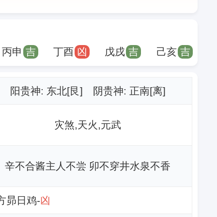
丙申
吉
丁酉
凶
戊戌
吉
己亥
吉
阳贵神: 东北[艮] 阴贵神: 正南[离]
灾煞,天火,元武
辛不合酱主人不尝 卯不穿井水泉不香
西方昴日鸡-
凶