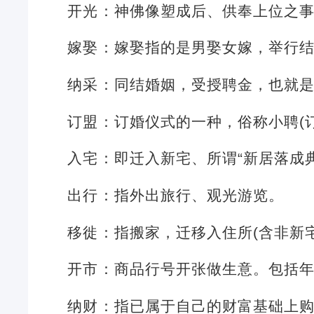
开光：神佛像塑成后、供奉上位之
嫁娶：嫁娶指的是男娶女嫁，举行
纳采：同结婚姻，受授聘金，也就
订盟：订婚仪式的一种，俗称小聘(
入宅：即迁入新宅、所谓“新居落成
出行：指外出旅行、观光游览。
移徙：指搬家，迁移入住所(含非新
开市：商品行号开张做生意。包括
纳财：指已属于自己的财富基础上