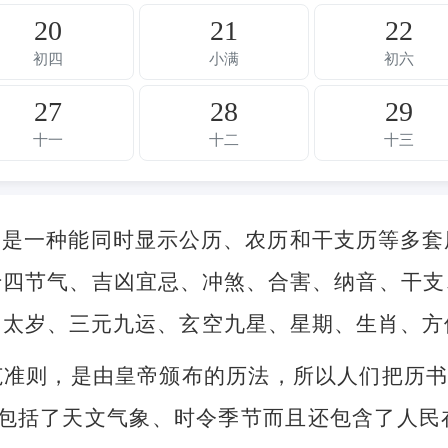
20
21
22
初四
小满
初六
27
28
29
十一
十二
十三
，是一种能同时显示公历、农历和干支历等多套
十四节气、吉凶宜忌、冲煞、合害、纳音、干支
、太岁、三元九运、玄空九星、星期、生肖、方
准则，是由皇帝颁布的历法，所以人们把历书
不但包括了天文气象、时令季节而且还包含了人