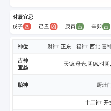
时辰宜忌
戊子
凶
己丑
凶
庚寅
吉
辛卯
吉
神位
财神
: 正东 福神: 西北 喜
吉神
天德,母仓,阴德,时阴
宜趋
胎神
厨灶门
十二神
: 