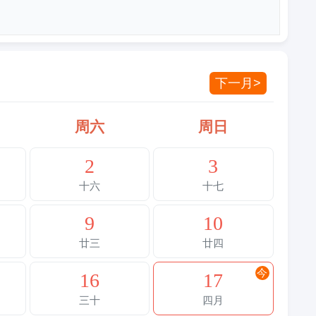
下一月>
周六
周日
2
3
十六
十七
9
10
廿三
廿四
今
16
17
三十
四月