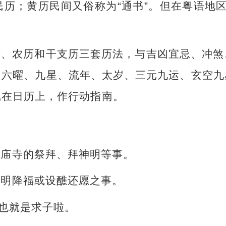
历；黄历民间又俗称为“通书”。但在粤语地区，
历、农历和干支历三套历法，与吉凶宜忌、冲煞
、六曜、九星、流年、太岁、三元九运、玄空九
记在日历上，作行动指南。
或庙寺的祭拜、拜神明等事。
神明降福或设醮还愿之事。
。也就是求子啦。