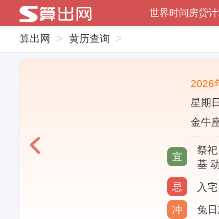
世界时间
房贷计
算出网
>
黄历查询
>
202
星期日
金牛座
祭祀
宜
基 
忌
入宅
冲
兔日