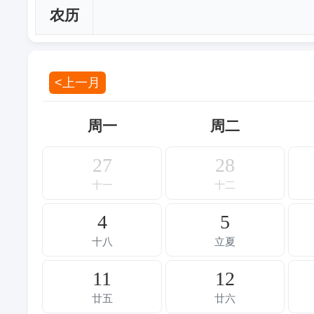
农历
<上一月
周一
周二
27
28
十一
十二
4
5
十八
立夏
11
12
廿五
廿六