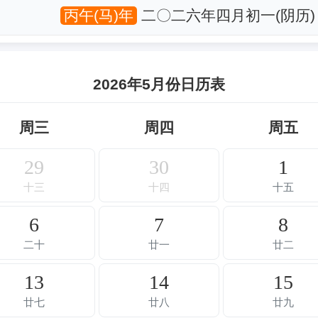
丙午(马)年
二〇二六年四月初一(阴历)
2026年5月份日历表
周三
周四
周五
29
30
1
十三
十四
十五
6
7
8
二十
廿一
廿二
13
14
15
廿七
廿八
廿九