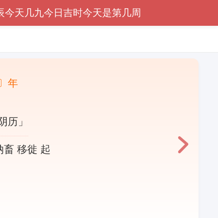
辰
今天几九
今日吉时
今天是第几周
〕年
阴历」
纳畜 移徙 起