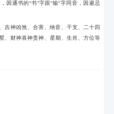
因通书的“书”字跟“输”字同音，因避忌
、吉神凶煞、合害、纳音、干支、二十四
星、财神喜神贵神、星期、生肖、方位等