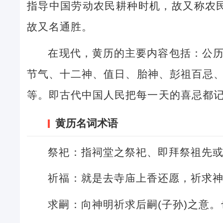
指导中国劳动农民耕种时机，故又称农民
故又名通胜。
在现代，黄历的主要内容包括：公
节气、十二神、值日、胎神、彭祖百忌
等。即古代中国人民把每一天的喜忌都
黄历名词术语
祭祀：指祠堂之祭祀、即拜祭祖先
祈福：就是去寺庙上香还愿，祈求
求嗣：向神明祈求后嗣(子孙)之意