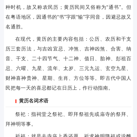
种时机，故又称农民历；黄历民间又俗称为“通书”。但
在粤语地区，因通书的“书”字跟“输”字同音，因避忌故又
名通胜。
在现代，黄历的主要内容包括：公历、农历和干支
历三套历法，与吉凶宜忌、冲煞、吉神凶煞、合害、纳
音、干支、二十四节气、十二神、值日、胎神、彭祖百
忌、六曜、九星、流年、太岁、三元九运、玄空九星、
财神喜神贵神、星期、生肖、方位等等。即古代中国人
民把每一天的喜忌都记在日历上，作行动指南。
黄历名词术语
祭祀：指祠堂之祭祀、即拜祭祖先或庙寺的祭拜、
拜神明等事。
祈福：就是去寺庙上香还愿，祈求神明降福或设醮