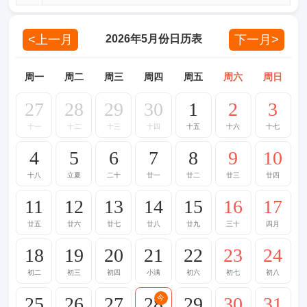
<上一月
下一月>
2026年5月份日历表
周一
周二
周三
周四
周五
周六
周日
27
28
29
30
1
2
3
十一
十二
十三
十四
十五
十六
十七
4
5
6
7
8
9
10
十八
立夏
二十
廿一
廿二
廿三
廿四
11
12
13
14
15
16
17
廿五
廿六
廿七
廿八
廿九
三十
四月
18
19
20
21
22
23
24
初二
初三
初四
小满
初六
初七
初八
25
26
27
28
29
30
31
今