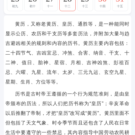
初九
初十
十一
十二
十三
十四
十五
黄历，又称老黄历、皇历、通胜等，是一种能同时
显示公历、农历和干支历等多套历法，并附加大量与趋
吉避凶相关的规则和内容的历书。黄历主要内容包括：
二十四节气、吉凶宜忌、冲煞、合害、纳音、干支、十
二神、值日、胎神、星宿、月相、吉神凶煞、彭祖百
忌、六曜、九星、流年、太岁、三元九运、玄空九星、
星期、生肖、方位等等。
历书是古时帝王遵循的一个行为规范准则，是由皇
帝颁布的历法，所以人们把历书称为“皇历”；辛亥革命
以后推翻了帝制，才把“皇历”改写成“黄历”。黄历里面不
但包括了天文气象、时令季节而且还包含了人民在日常
生活中要遵守的一些禁忌，其内容指导中国劳动农民耕