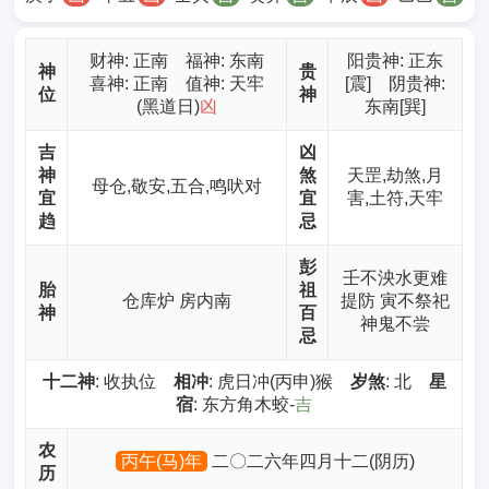
财神
: 正南 福神: 东南
阳贵神: 正东
神
贵
喜神: 正南 值神: 天牢
[震] 阴贵神:
位
神
(黑道日)
凶
东南[巽]
吉
凶
神
煞
天罡,劫煞,月
母仓,敬安,五合,鸣吠对
宜
宜
害,土符,天牢
趋
忌
彭
壬不泱水更难
胎
祖
仓库炉 房内南
提防 寅不祭祀
神
百
神鬼不尝
忌
十二神
: 收执位
相冲
: 虎日冲(丙申)猴
岁煞
: 北
星
宿
: 东方角木蛟-
吉
农
丙午(马)年
二〇二六年四月十二(阴历)
历