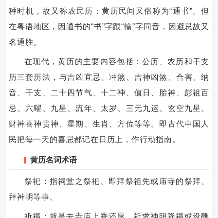
种时机，故又称农民历；黄历民间又俗称为“通书”。但
在粤语地区，因通书的“书”字跟“输”字同音，因避忌故又
名通胜。
在现代，黄历的主要内容包括：公历、农历和干支
历三套历法，与吉凶宜忌、冲煞、吉神凶煞、合害、纳
音、干支、二十四节气、十二神、值日、胎神、彭祖百
忌、六曜、九星、流年、太岁、三元九运、玄空九星、
财神喜神贵神、星期、生肖、方位等等。即古代中国人
民把每一天的喜忌都记在日历上，作行动指南。
黄历名词术语
祭祀：指祠堂之祭祀、即拜祭祖先或庙寺的祭拜、
拜神明等事。
祈福：就是去寺庙上香还愿，祈求神明降福或设醮