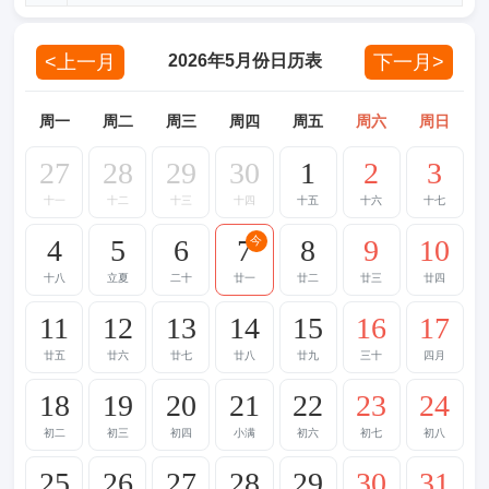
<上一月
下一月>
2026年5月份日历表
周一
周二
周三
周四
周五
周六
周日
27
28
29
30
1
2
3
十一
十二
十三
十四
十五
十六
十七
4
5
6
7
8
9
10
今
十八
立夏
二十
廿一
廿二
廿三
廿四
11
12
13
14
15
16
17
廿五
廿六
廿七
廿八
廿九
三十
四月
18
19
20
21
22
23
24
初二
初三
初四
小满
初六
初七
初八
25
26
27
28
29
30
31