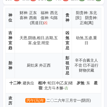
财神
: 正东 福神: 西北
阳贵神: 东北
神
贵
喜神: 西南 值神: 勾陈
[艮] 阴贵神:
位
神
(黑道日)
凶
正南[离]
吉
凶
神
天恩,阴德,相日,吉期,五
煞
劫煞,五虚,重
宜
富,金堂,明堂
宜
日
趋
忌
彭
辛不合酱主人
胎
祖
厨灶床 外正西
不尝 巳不远行
神
百
财物伏藏
忌
十二神
: 建执位
相冲
: 蛇日冲(乙亥)猪
岁煞
: 东
星
宿
: 北方斗木獬-
吉
农
丙午(马)年
二〇二六年三月廿一(阴历)
历