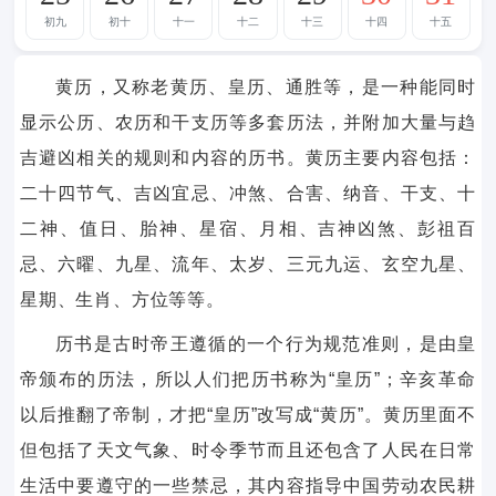
初九
初十
十一
十二
十三
十四
十五
黄历，又称老黄历、皇历、通胜等，是一种能同时
显示公历、农历和干支历等多套历法，并附加大量与趋
吉避凶相关的规则和内容的历书。黄历主要内容包括：
二十四节气、吉凶宜忌、冲煞、合害、纳音、干支、十
二神、值日、胎神、星宿、月相、吉神凶煞、彭祖百
忌、六曜、九星、流年、太岁、三元九运、玄空九星、
星期、生肖、方位等等。
历书是古时帝王遵循的一个行为规范准则，是由皇
帝颁布的历法，所以人们把历书称为“皇历”；辛亥革命
以后推翻了帝制，才把“皇历”改写成“黄历”。黄历里面不
但包括了天文气象、时令季节而且还包含了人民在日常
生活中要遵守的一些禁忌，其内容指导中国劳动农民耕