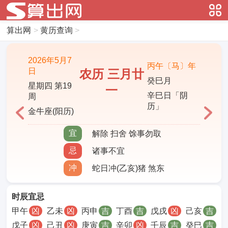
算出网
>
黄历查询
>
2026年5月7
丙午〔马〕年
日
农历 三月廿
癸巳月
星期四 第19
一
辛巳日「阴
周
历」
金牛座(阳历)
宜
解除 扫舍 馀事勿取
忌
诸事不宜
冲
蛇日冲(乙亥)猪 煞东
时辰宜忌
甲午
凶
乙未
凶
丙申
吉
丁酉
吉
戊戌
凶
己亥
吉
戊子
凶
己丑
凶
庚寅
吉
辛卯
凶
壬辰
吉
癸巳
吉