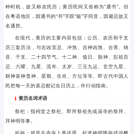
种时机，故又称农民历；黄历民间又俗称为“通书”。但
在粤语地区，因通书的“书”字跟“输”字同音，因避忌故又
名通胜。
在现代，黄历的主要内容包括：公历、农历和干支
历三套历法，与吉凶宜忌、冲煞、吉神凶煞、合害、纳
音、干支、二十四节气、十二神、值日、胎神、彭祖百
忌、六曜、九星、流年、太岁、三元九运、玄空九星、
财神喜神贵神、星期、生肖、方位等等。即古代中国人
民把每一天的喜忌都记在日历上，作行动指南。
黄历名词术语
祭祀：指祠堂之祭祀、即拜祭祖先或庙寺的祭拜、
拜神明等事。
祈福：就是去寺庙上香还愿，祈求神明降福或设醮