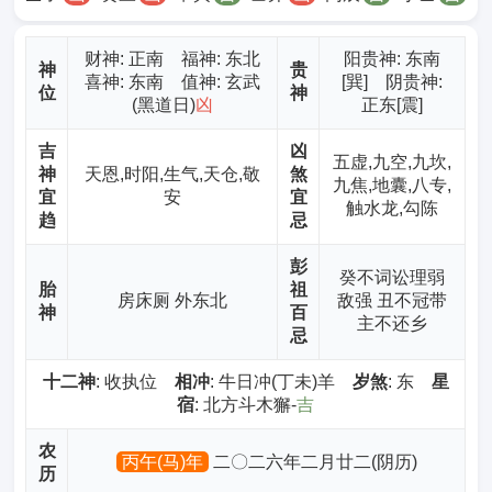
财神
: 正南 福神: 东北
阳贵神: 东南
神
贵
喜神: 东南 值神: 玄武
[巽] 阴贵神:
位
神
(黑道日)
凶
正东[震]
吉
凶
五虚,九空,九坎,
神
天恩,时阳,生气,天仓,敬
煞
九焦,地囊,八专,
宜
安
宜
触水龙,勾陈
趋
忌
彭
癸不词讼理弱
胎
祖
房床厕 外东北
敌强 丑不冠带
神
百
主不还乡
忌
十二神
: 收执位
相冲
: 牛日冲(丁未)羊
岁煞
: 东
星
宿
: 北方斗木獬-
吉
农
丙午(马)年
二〇二六年二月廿二(阴历)
历