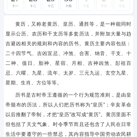
十一
十二
十三
十四
十五
十六
十七
黄历，又称老黄历、皇历、通胜等，是一种能同时
显示公历、农历和干支历等多套历法，并附加大量与趋
吉避凶相关的规则和内容的历书。黄历主要内容包括：
二十四节气、吉凶宜忌、冲煞、合害、纳音、干支、十
二神、值日、胎神、星宿、月相、吉神凶煞、彭祖百
忌、六曜、九星、流年、太岁、三元九运、玄空九星、
星期、生肖、方位等等。
历书是古时帝王遵循的一个行为规范准则，是由皇
帝颁布的历法，所以人们把历书称为“皇历”；辛亥革命
以后推翻了帝制，才把“皇历”改写成“黄历”。黄历里面不
但包括了天文气象、时令季节而且还包含了人民在日常
生活中要遵守的一些禁忌，其内容指导中国劳动农民耕