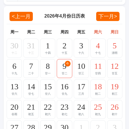
<上一月
下一月>
2026年4月份日历表
周一
周二
周三
周四
周五
周六
周日
30
31
1
2
3
4
5
十二
十三
十四
十五
十六
十七
清明
6
7
8
9
10
11
12
今
十九
二十
廿一
廿二
廿三
廿四
廿五
13
14
15
16
17
18
19
廿六
廿七
廿八
廿九
三月
初二
初三
20
21
22
23
24
25
26
谷雨
初五
初六
初七
初八
初九
初十
27
28
29
30
1
2
3