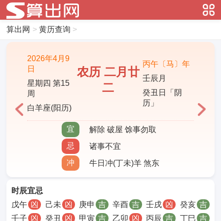
算出网
>
黄历查询
>
2026年4月9
丙午〔马〕年
日
农历 二月廿
壬辰月
星期四 第15
二
癸丑日「阴
周
历」
白羊座(阳历)
宜
解除 破屋 馀事勿取
忌
诸事不宜
冲
牛日冲(丁未)羊 煞东
时辰宜忌
戊午
凶
己未
凶
庚申
吉
辛酉
吉
壬戌
凶
癸亥
吉
壬子
凶
癸丑
凶
甲寅
吉
乙卯
凶
丙辰
吉
丁巳
吉