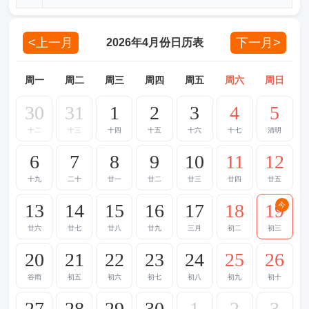
<上一月
下一月>
2026年4月份日历表
周一
周二
周三
周四
周五
周六
周日
30
31
1
2
3
4
5
十二
十三
十四
十五
十六
十七
清明
6
7
8
9
10
11
12
十九
二十
廿一
廿二
廿三
廿四
廿五
13
14
15
16
17
18
19
今
廿六
廿七
廿八
廿九
三月
初二
初三
20
21
22
23
24
25
26
谷雨
初五
初六
初七
初八
初九
初十
27
28
29
30
1
2
3