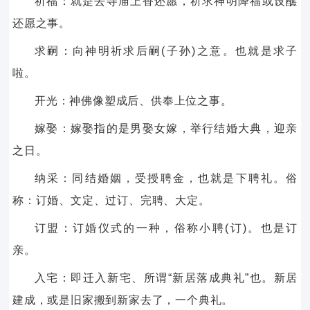
祈福：就是去寺庙上香还愿，祈求神明降福或设醮
还愿之事。
求嗣：向神明祈求后嗣(子孙)之意。也就是求子
啦。
开光：神佛像塑成后、供奉上位之事。
嫁娶：嫁娶指的是男娶女嫁，举行结婚大典，迎亲
之日。
纳采：同结婚姻，受授聘金，也就是下聘礼。俗
称：订婚、文定、过订、完聘、大定。
订盟：订婚仪式的一种，俗称小聘(订)。也是订
亲。
入宅：即迁入新宅、所谓“新居落成典礼”也。新居
建成，或是旧家搬到新家去了，一个典礼。