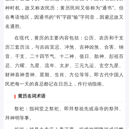
种时机，故又称农民历；黄历民间又俗称为“通书”。但
在粤语地区，因通书的“书”字跟“输”字同音，因避忌故又
名通胜。
在现代，黄历的主要内容包括：公历、农历和干支
历三套历法，与吉凶宜忌、冲煞、吉神凶煞、合害、纳
音、干支、二十四节气、十二神、值日、胎神、彭祖百
忌、六曜、九星、流年、太岁、三元九运、玄空九星、
财神喜神贵神、星期、生肖、方位等等。即古代中国人
民把每一天的喜忌都记在日历上，作行动指南。
黄历名词术语
祭祀：指祠堂之祭祀、即拜祭祖先或庙寺的祭拜、
拜神明等事。