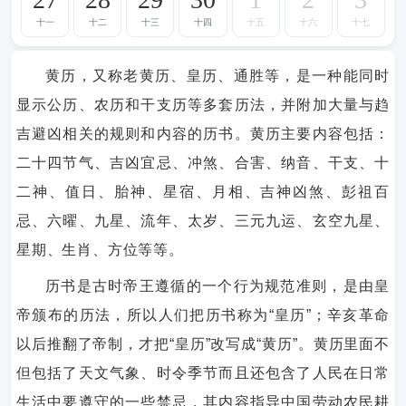
十一
十二
十三
十四
十五
十六
十七
黄历，又称老黄历、皇历、通胜等，是一种能同时
显示公历、农历和干支历等多套历法，并附加大量与趋
吉避凶相关的规则和内容的历书。黄历主要内容包括：
二十四节气、吉凶宜忌、冲煞、合害、纳音、干支、十
二神、值日、胎神、星宿、月相、吉神凶煞、彭祖百
忌、六曜、九星、流年、太岁、三元九运、玄空九星、
星期、生肖、方位等等。
历书是古时帝王遵循的一个行为规范准则，是由皇
帝颁布的历法，所以人们把历书称为“皇历”；辛亥革命
以后推翻了帝制，才把“皇历”改写成“黄历”。黄历里面不
但包括了天文气象、时令季节而且还包含了人民在日常
生活中要遵守的一些禁忌，其内容指导中国劳动农民耕