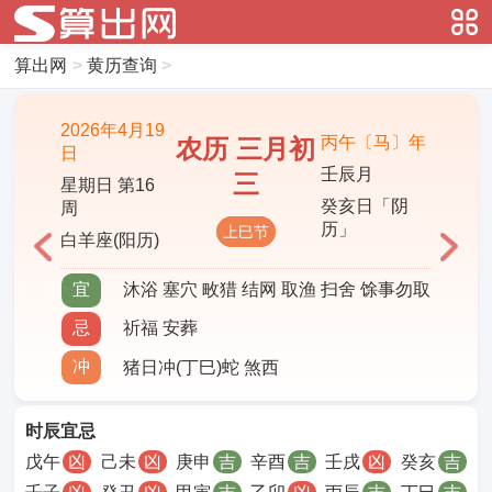
算出网
>
黄历查询
>
2026年4月19
丙午〔马〕年
农历 三月初
日
壬辰月
三
星期日 第16
癸亥日「阴
周
历」
上巳节
白羊座(阳历)
宜
沐浴 塞穴 畋猎 结网 取渔 扫舍 馀事勿取
忌
祈福 安葬
冲
猪日冲(丁巳)蛇 煞西
时辰宜忌
戊午
凶
己未
凶
庚申
吉
辛酉
吉
壬戌
凶
癸亥
吉