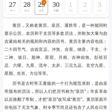
27
28
29
30
1
2
3
今
十一
十二
十三
十四
十五
十六
十七
黄历，又称老黄历、皇历、通胜等，是一种能同时
显示公历、农历和干支历等多套历法，并附加大量与趋
吉避凶相关的规则和内容的历书。黄历主要内容包括：
二十四节气、吉凶宜忌、冲煞、合害、纳音、干支、十
二神、值日、胎神、星宿、月相、吉神凶煞、彭祖百
忌、六曜、九星、流年、太岁、三元九运、玄空九星、
星期、生肖、方位等等。
历书是古时帝王遵循的一个行为规范准则，是由皇
帝颁布的历法，所以人们把历书称为“皇历”；辛亥革命
以后推翻了帝制，才把“皇历”改写成“黄历”。黄历里面不
但包括了天文气象、时令季节而且还包含了人民在日常