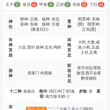
壬子
吉
癸丑
凶
甲寅
吉
乙卯
吉
丙辰
凶
丁巳
凶
财神
: 正南 福神: 东北
阳贵神: 东南
神
贵
喜神: 东南 值神: 天德
[巽] 阴贵神:
位
神
(黄道日)
吉
正东[震]
吉
凶
大时,大败,咸
神
煞
六合,普护,除神,宝光,鸣吠
池,小耗,五虚,
宜
宜
土符,五离
趋
忌
彭
癸不词讼理弱
胎
祖
房床门 外西南
敌强 酉不会客
神
百
醉坐颠狂
忌
十二神
: 执执位
相冲
: 鸡日冲(丁卯)兔
岁煞
: 东
星
宿
: 南方轸水蚓-
吉
农
丙午(马)年
二〇二六年三月十三(阴历)