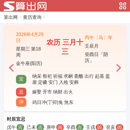
算出网
>
黄历查询
>
2026年4月29
丙午〔马〕年
日
农历 三月十
壬辰月
星期三 第18
三
癸酉日「阴
周
历」
金牛座(阳历)
纳采 祭祀 祈福 求嗣 斋醮 出行 起基 盖
宜
屋 定磉 安门 入殓 安葬
忌
嫁娶 开市 纳财 出火
冲
鸡日冲(丁卯)兔 煞东
时辰宜忌
戊午
吉
己未
吉
庚申
凶
辛酉
吉
壬戌
凶
癸亥
凶