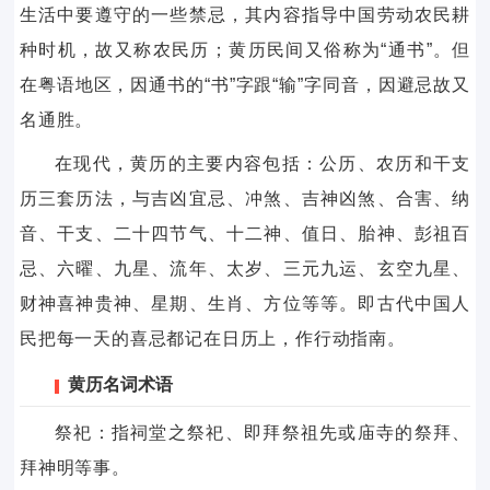
生活中要遵守的一些禁忌，其内容指导中国劳动农民耕
种时机，故又称农民历；黄历民间又俗称为“通书”。但
在粤语地区，因通书的“书”字跟“输”字同音，因避忌故又
名通胜。
在现代，黄历的主要内容包括：公历、农历和干支
历三套历法，与吉凶宜忌、冲煞、吉神凶煞、合害、纳
音、干支、二十四节气、十二神、值日、胎神、彭祖百
忌、六曜、九星、流年、太岁、三元九运、玄空九星、
财神喜神贵神、星期、生肖、方位等等。即古代中国人
民把每一天的喜忌都记在日历上，作行动指南。
黄历名词术语
祭祀：指祠堂之祭祀、即拜祭祖先或庙寺的祭拜、
拜神明等事。