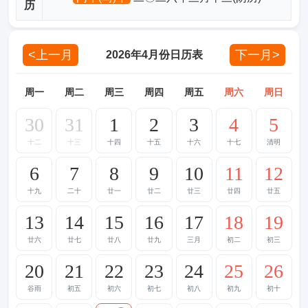
历
<上一月
下一月>
2026年4月份日历表
周一
周二
周三
周四
周五
周六
周日
30
31
1
2
3
4
5
十二
十三
十四
十五
十六
十七
清明
6
7
8
9
10
11
12
十九
二十
廿一
廿二
廿三
廿四
廿五
13
14
15
16
17
18
19
廿六
廿七
廿八
廿九
三月
初二
初三
20
21
22
23
24
25
26
谷雨
初五
初六
初七
初八
初九
初十