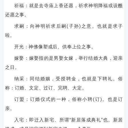
祈福：就是去寺庙上香还愿，祈求神明降福或设醮
还愿之事。
求嗣：向神明祈求后嗣(子孙)之意。也就是求子
啦。
开光：神佛像塑成后、供奉上位之事。
嫁娶：嫁娶指的是男娶女嫁，举行结婚大典，迎亲
之日。
纳采：同结婚姻，受授聘金，也就是下聘礼。俗
称：订婚、文定、过订、完聘、大定。
订盟：订婚仪式的一种，俗称小聘(订)。也是订
亲。
入宅：即迁入新宅、所谓“新居落成典礼”也。新居