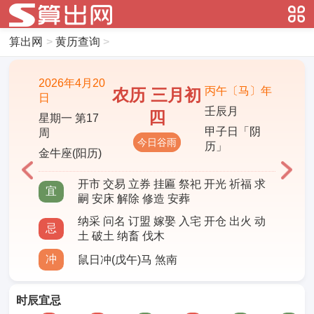
算出网
>
黄历查询
>
2026年4月20
丙午〔马〕年
农历 三月初
日
壬辰月
四
星期一 第17
甲子日「阴
周
今日谷雨
历」
金牛座(阳历)
开市 交易 立券 挂匾 祭祀 开光 祈福 求
宜
嗣 安床 解除 修造 安葬
纳采 问名 订盟 嫁娶 入宅 开仓 出火 动
忌
土 破土 纳畜 伐木
冲
鼠日冲(戊午)马 煞南
时辰宜忌