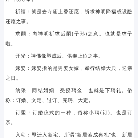
祈福：就是去寺庙上香还愿，祈求神明降福或设醮
还愿之事。
求嗣：向神明祈求后嗣(子孙)之意。也就是求子
啦。
开光：神佛像塑成后、供奉上位之事。
嫁娶：嫁娶指的是男娶女嫁，举行结婚大典，迎亲
之日。
纳采：同结婚姻，受授聘金，也就是下聘礼。俗
称：订婚、文定、过订、完聘、大定。
订盟：订婚仪式的一种，俗称小聘(订)。也是订
亲。
入宅：即迁入新宅、所谓“新居落成典礼”也。新居