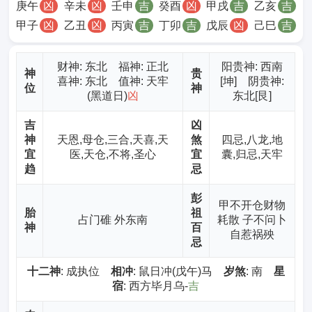
庚午
凶
辛未
凶
壬申
吉
癸酉
凶
甲戌
吉
乙亥
吉
甲子
凶
乙丑
凶
丙寅
吉
丁卯
吉
戊辰
凶
己巳
吉
财神
: 东北 福神: 正北
阳贵神: 西南
神
贵
喜神: 东北 值神: 天牢
[坤] 阴贵神:
位
神
(黑道日)
凶
东北[艮]
吉
凶
神
天恩,母仓,三合,天喜,天
煞
四忌,八龙,地
宜
医,天仓,不将,圣心
宜
囊,归忌,天牢
趋
忌
彭
甲不开仓财物
胎
祖
占门碓 外东南
耗散 子不问卜
神
百
自惹祸殃
忌
十二神
: 成执位
相冲
: 鼠日冲(戊午)马
岁煞
: 南
星
宿
: 西方毕月乌-
吉