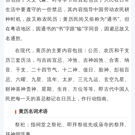
生活中要遵守的一些禁忌，其内容指导中国劳动农民耕
种时机，故又称农民历；黄历民间又俗称为“通书”。但
在粤语地区，因通书的“书”字跟“输”字同音，因避忌故又
名通胜。
在现代，黄历的主要内容包括：公历、农历和干支
历三套历法，与吉凶宜忌、冲煞、吉神凶煞、合害、纳
音、干支、二十四节气、十二神、值日、胎神、彭祖百
忌、六曜、九星、流年、太岁、三元九运、玄空九星、
财神喜神贵神、星期、生肖、方位等等。即古代中国人
民把每一天的喜忌都记在日历上，作行动指南。
黄历名词术语
祭祀：指祠堂之祭祀、即拜祭祖先或庙寺的祭拜、
拜神明等事。