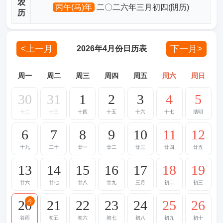
农
丙午(马)年
二〇二六年三月初四(阴历)
历
<上一月
下一月>
2026年4月份日历表
周一
周二
周三
周四
周五
周六
周日
30
31
1
2
3
4
5
十二
十三
十四
十五
十六
十七
清明
6
7
8
9
10
11
12
十九
二十
廿一
廿二
廿三
廿四
廿五
13
14
15
16
17
18
19
廿六
廿七
廿八
廿九
三月
初二
初三
20
21
22
23
24
25
26
今
谷雨
初五
初六
初七
初八
初九
初十