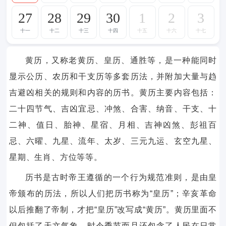
27
28
29
30
1
2
3
十一
十二
十三
十四
十五
十六
十七
黄历，又称老黄历、皇历、通胜等，是一种能同时
显示公历、农历和干支历等多套历法，并附加大量与趋
吉避凶相关的规则和内容的历书。黄历主要内容包括：
二十四节气、吉凶宜忌、冲煞、合害、纳音、干支、十
二神、值日、胎神、星宿、月相、吉神凶煞、彭祖百
忌、六曜、九星、流年、太岁、三元九运、玄空九星、
星期、生肖、方位等等。
历书是古时帝王遵循的一个行为规范准则，是由皇
帝颁布的历法，所以人们把历书称为“皇历”；辛亥革命
以后推翻了帝制，才把“皇历”改写成“黄历”。黄历里面不
但包括了天文气象、时令季节而且还包含了人民在日常