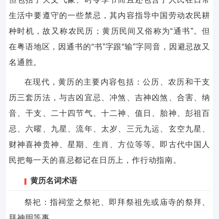
生活中要遵守的一些禁忌，其内容指导中国劳动农民耕
种时机，故又称农民历；黄历民间又俗称为“通书”。但
在粤语地区，因通书的“书”字跟“输”字同音，因避忌故又
名通胜。
在现代，黄历的主要内容包括：公历、农历和干支
历三套历法，与吉凶宜忌、冲煞、吉神凶煞、合害、纳
音、干支、二十四节气、十二神、值日、胎神、彭祖百
忌、六曜、九星、流年、太岁、三元九运、玄空九星、
财神喜神贵神、星期、生肖、方位等等。即古代中国人
民把每一天的喜忌都记在日历上，作行动指南。
黄历名词术语
祭祀：指祠堂之祭祀、即拜祭祖先或庙寺的祭拜、
拜神明等事。