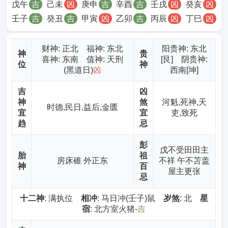
戊午
吉
己未
凶
庚申
吉
辛酉
吉
壬戌
凶
癸亥
凶
壬子
吉
癸丑
吉
甲寅
凶
乙卯
吉
丙辰
凶
丁巳
凶
财神
: 正北 福神: 东北
阳贵神: 东北
神
贵
喜神: 东南 值神: 天刑
[艮] 阴贵神:
位
神
(黑道日)
凶
西南[坤]
吉
凶
神
煞
河魁,死神,天
时德,民日,益后,金匮
宜
宜
吏,致死
趋
忌
彭
戊不受田田主
胎
祖
房床碓 外正东
不祥 午不苫盖
神
百
屋主更张
忌
十二神
: 满执位
相冲
: 马日冲(壬子)鼠
岁煞
: 北
星
宿
: 北方室火猪-
吉