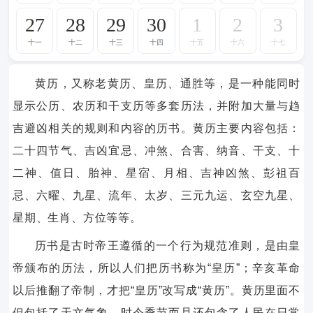
27
28
29
30
1
2
3
十一
十二
十三
十四
十五
十六
十七
黄历，又称老黄历、皇历、通胜等，是一种能同时
显示公历、农历和干支历等多套历法，并附加大量与趋
吉避凶相关的规则和内容的历书。黄历主要内容包括：
二十四节气、吉凶宜忌、冲煞、合害、纳音、干支、十
二神、值日、胎神、星宿、月相、吉神凶煞、彭祖百
忌、六曜、九星、流年、太岁、三元九运、玄空九星、
星期、生肖、方位等等。
历书是古时帝王遵循的一个行为规范准则，是由皇
帝颁布的历法，所以人们把历书称为“皇历”；辛亥革命
以后推翻了帝制，才把“皇历”改写成“黄历”。黄历里面不
但包括了天文气象、时令季节而且还包含了人民在日常