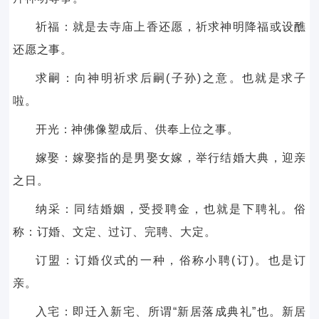
祈福：就是去寺庙上香还愿，祈求神明降福或设醮
还愿之事。
求嗣：向神明祈求后嗣(子孙)之意。也就是求子
啦。
开光：神佛像塑成后、供奉上位之事。
嫁娶：嫁娶指的是男娶女嫁，举行结婚大典，迎亲
之日。
纳采：同结婚姻，受授聘金，也就是下聘礼。俗
称：订婚、文定、过订、完聘、大定。
订盟：订婚仪式的一种，俗称小聘(订)。也是订
亲。
入宅：即迁入新宅、所谓“新居落成典礼”也。新居