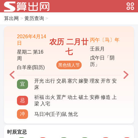
算出网
>
黄历查询
>
2026年4月14
丙午〔马〕年
农历 二月廿
日
壬辰月
七
星期二 第16
戊午日「阴
周
历」
黑色情人节
白羊座(阳历)
开光 出行 交易 塞穴 嫁娶 理发 开市 安
宜
床
祈福 出火 置产 动土 破土 安葬 修造 上
忌
梁 入宅
冲
马日冲(壬子)鼠 煞北
时辰宜忌