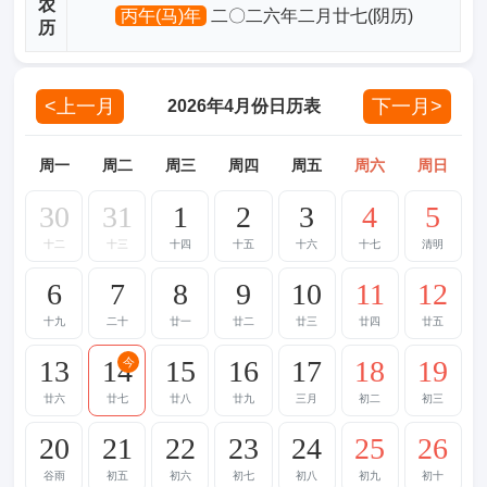
农
丙午(马)年
二〇二六年二月廿七(阴历)
历
<上一月
下一月>
2026年4月份日历表
周一
周二
周三
周四
周五
周六
周日
30
31
1
2
3
4
5
十二
十三
十四
十五
十六
十七
清明
6
7
8
9
10
11
12
十九
二十
廿一
廿二
廿三
廿四
廿五
13
14
15
16
17
18
19
今
廿六
廿七
廿八
廿九
三月
初二
初三
20
21
22
23
24
25
26
谷雨
初五
初六
初七
初八
初九
初十