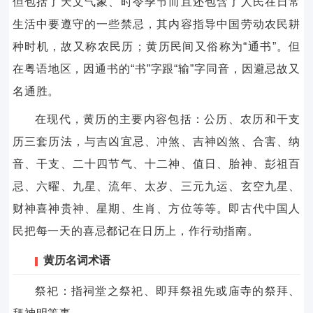
但包括了天文气象、时令季节而且还包含了人民在日常
生活中要遵守的一些禁忌，其内容指导中国劳动农民耕
种时机，故又称农民历；黄历民间又俗称为“通书”。但
在粤语地区，因通书的“书”字跟“输”字同音，因避忌故又
名通胜。
在现代，黄历的主要内容包括：公历、农历和干支
历三套历法，与吉凶宜忌、冲煞、吉神凶煞、合害、纳
音、干支、二十四节气、十二神、值日、胎神、彭祖百
忌、六曜、九星、流年、太岁、三元九运、玄空九星、
财神喜神贵神、星期、生肖、方位等等。即古代中国人
民把每一天的喜忌都记在日历上，作行动指南。
黄历名词术语
祭祀：指祠堂之祭祀、即拜祭祖先或庙寺的祭拜、