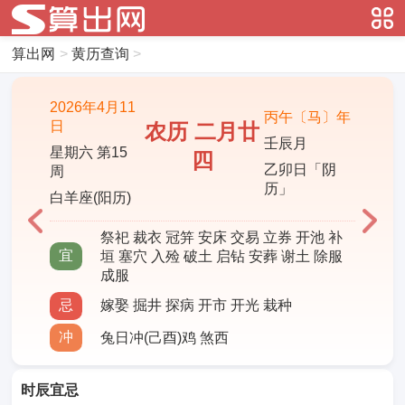
算出网
>
黄历查询
>
2026年4月11
丙午〔马〕年
日
农历 二月廿
壬辰月
星期六 第15
四
乙卯日「阴
周
历」
白羊座(阳历)
祭祀 裁衣 冠笄 安床 交易 立券 开池 补
宜
垣 塞穴 入殓 破土 启钻 安葬 谢土 除服
成服
忌
嫁娶 掘井 探病 开市 开光 栽种
冲
兔日冲(己酉)鸡 煞西
时辰宜忌