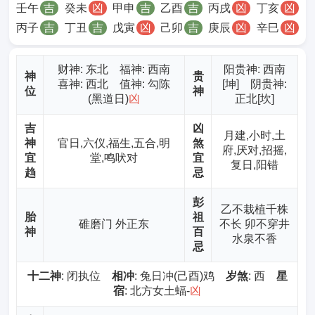
壬午
吉
癸未
凶
甲申
吉
乙酉
吉
丙戌
凶
丁亥
凶
丙子
吉
丁丑
吉
戊寅
凶
己卯
吉
庚辰
凶
辛巳
凶
财神
: 东北 福神: 西南
阳贵神: 西南
神
贵
喜神: 西北 值神: 勾陈
[坤] 阴贵神:
位
神
(黑道日)
凶
正北[坎]
吉
凶
月建,小时,土
神
官日,六仪,福生,五合,明
煞
府,厌对,招摇,
宜
堂,鸣吠对
宜
复日,阳错
趋
忌
彭
乙不栽植千株
胎
祖
碓磨门 外正东
不长 卯不穿井
神
百
水泉不香
忌
十二神
: 闭执位
相冲
: 兔日冲(己酉)鸡
岁煞
: 西
星
宿
: 北方女土蝠-
凶