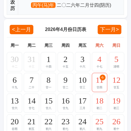
农
丙午(马)年
二〇二六年二月廿四(阴历)
历
<上一月
下一月>
2026年4月份日历表
周一
周二
周三
周四
周五
周六
周日
30
31
1
2
3
4
5
十二
十三
十四
十五
十六
十七
清明
6
7
8
9
10
11
12
今
十九
二十
廿一
廿二
廿三
廿四
廿五
13
14
15
16
17
18
19
廿六
廿七
廿八
廿九
三月
初二
初三
20
21
22
23
24
25
26
谷雨
初五
初六
初七
初八
初九
初十