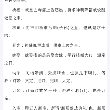
拜神明等事。
祈福：就是去寺庙上香还愿，祈求神明降福或设醮
还愿之事。
求嗣：向神明祈求后嗣(子孙)之意。也就是求子
啦。
开光：神佛像塑成后、供奉上位之事。
嫁娶：嫁娶指的是男娶女嫁，举行结婚大典，迎亲
之日。
纳采：同结婚姻，受授聘金，也就是下聘礼。俗
称：订婚、文定、过订、完聘、大定。
订盟：订婚仪式的一种，俗称小聘(订)。也是订
亲。
入宅：即迁入新宅、所谓“新居落成典礼”也。新居