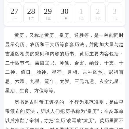
27
28
29
30
1
2
3
十一
十二
十三
十四
十五
十六
十七
黄历，又称老黄历、皇历、通胜等，是一种能同时
显示公历、农历和干支历等多套历法，并附加大量与趋
吉避凶相关的规则和内容的历书。黄历主要内容包括：
二十四节气、吉凶宜忌、冲煞、合害、纳音、干支、十
二神、值日、胎神、星宿、月相、吉神凶煞、彭祖百
忌、六曜、九星、流年、太岁、三元九运、玄空九星、
星期、生肖、方位等等。
历书是古时帝王遵循的一个行为规范准则，是由皇
帝颁布的历法，所以人们把历书称为“皇历”；辛亥革命
以后推翻了帝制，才把“皇历”改写成“黄历”。黄历里面不