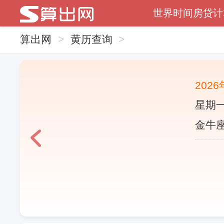
世界时间
房贷计
算出网
>
黄历查询
>
202
星期一
金牛座