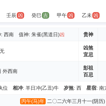
壬辰
凶
癸巳
吉
甲午
凶
乙未
凶
神: 西南 值神: 朱雀(黑道日)
凶
贵神
凶煞
无
宜忌
彭祖
 外西南
百忌
平执位
相冲
: 羊日冲(乙丑)牛
岁煞
: 西
星宿
: 
丙午(马)年
二〇二六年三月十一(阴历)