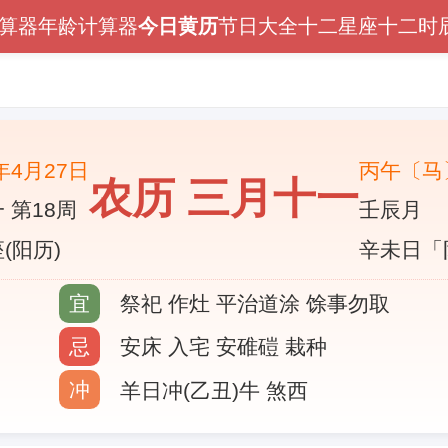
算器
年龄计算器
今日黄历
节日大全
十二星座
十二时
6年4月27日
丙午〔马
农历 三月十一
 第18周
壬辰月
(阳历)
辛未日「
宜
祭祀 作灶 平治道涂 馀事勿取
忌
安床 入宅 安碓磑 栽种
冲
羊日冲(乙丑)牛 煞西