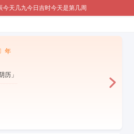
辰
今天几九
今日吉时
今天是第几周
〕年
阴历」