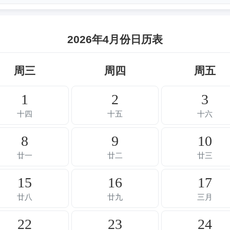
2026年4月份日历表
周三
周四
周五
1
2
3
十四
十五
十六
8
9
10
廿一
廿二
廿三
15
16
17
廿八
廿九
三月
22
23
24