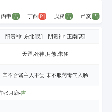
丙申
吉
丁酉
凶
戊戌
吉
己亥
吉
阳贵神: 东北[艮] 阴贵神: 正南[离]
天罡,死神,月煞,朱雀
辛不合酱主人不尝 未不服药毒气入肠
南方张月鹿-
吉