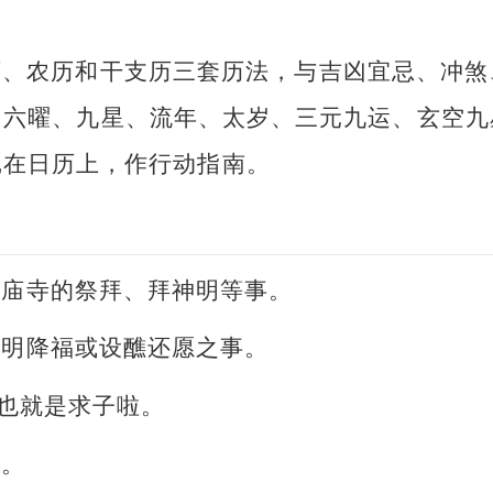
历、农历和干支历三套历法，与吉凶宜忌、冲煞
、六曜、九星、流年、太岁、三元九运、玄空九
记在日历上，作行动指南。
或庙寺的祭拜、拜神明等事。
神明降福或设醮还愿之事。
。也就是求子啦。
事。