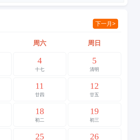
下一月>
周六
周日
4
5
十七
清明
11
12
廿四
廿五
18
19
初二
初三
25
26