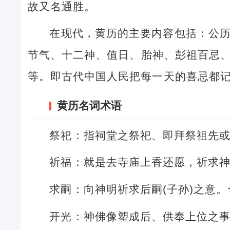
故又名通胜。
在现代，黄历的主要内容包括：公
节气、十二神、值日、胎神、彭祖百忌
等。即古代中国人民把每一天的喜忌都
黄历名词术语
祭祀：指祠堂之祭祀、即拜祭祖先
祈福：就是去寺庙上香还愿，祈求
求嗣：向神明祈求后嗣(子孙)之意
开光：神佛像塑成后、供奉上位之