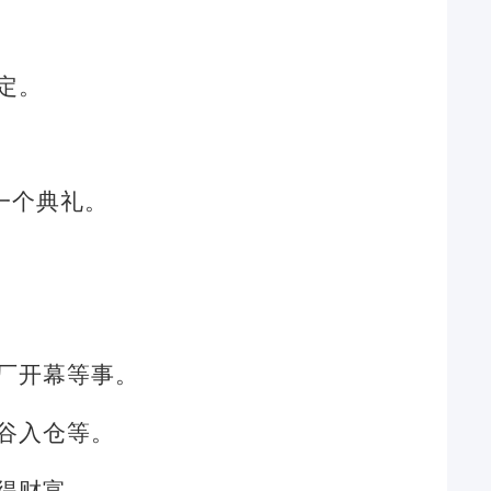
定。
一个典礼。
厂开幕等事。
谷入仓等。
得财富。