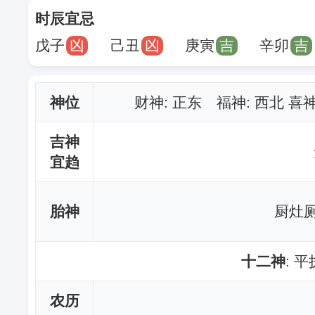
时辰宜忌
戊子
凶
己丑
凶
庚寅
吉
辛卯
吉
神位
财神
: 正东 福神: 西北 喜
吉神
宜趋
胎神
厨灶厕
十二神
: 
农历