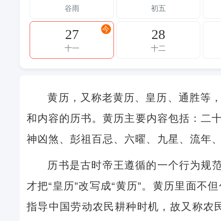
谷雨
初五
今
27
28
十一
十二
黄历，又称老黄历、皇历、通胜等
和内容的历书。黄历主要内容包括：二
神凶煞、彭祖百忌、六曜、九星、流年
历书是古时帝王遵循的一个行为规范
才把“皇历”改写成“黄历”。黄历里面
指导中国劳动农民耕种时机，故又称农民