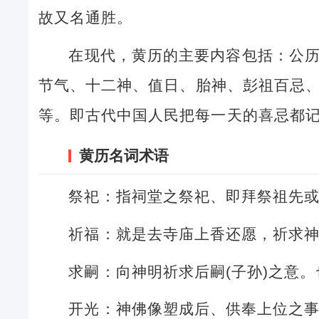
故又名通胜。
在现代，黄历的主要内容包括：公
节气、十二神、值日、胎神、彭祖百忌
等。即古代中国人民把每一天的喜忌都
黄历名词术语
祭祀：指祠堂之祭祀、即拜祭祖先
祈福：就是去寺庙上香还愿，祈求
求嗣：向神明祈求后嗣(子孙)之意
开光：神佛像塑成后、供奉上位之