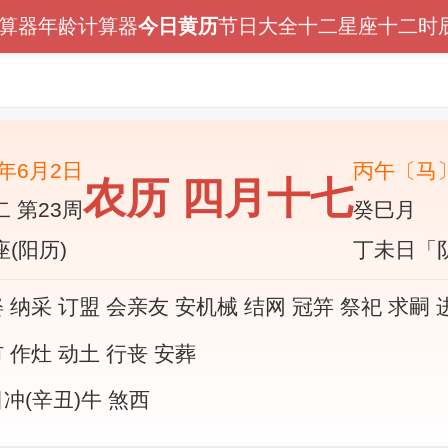
算器
年龄计算器
今日黄历
节日大全
十二星座
十二时
6年6月2日
丙午〔马
农历 四月十七
 第23周
癸巳月
(阳历)
丁未日「
 纳采 订盟 会亲友 安机械 结网 冠笄 祭祀 求嗣 
 作灶 动土 行丧 安葬
冲(辛丑)牛 煞西