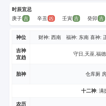
时辰宜忌
庚子
吉
辛丑
凶
壬寅
吉
癸卯
吉
神位
财神
: 西南 福神: 东南 喜神:
吉神
守日,天巫,福德
宜趋
胎神
仓库厕 
十二神
: 
农历