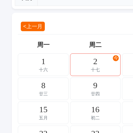
<上一月
周一
周二
今
1
2
十六
十七
8
9
廿三
廿四
15
16
五月
初二