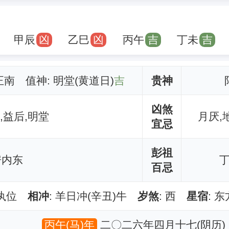
甲辰
凶
乙巳
凶
丙午
吉
丁未
吉
 正南 值神: 明堂(黄道日)
吉
贵神
凶煞
,益后,明堂
月厌,
宜忌
彭祖
房内东
百忌
满执位
相冲
: 羊日冲(辛丑)牛
岁煞
: 西
星宿
: 
丙午(马)年
二〇二六年四月十七(阴历)