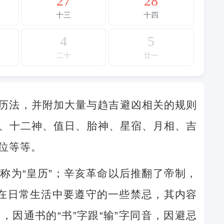
27
28
十三
十四
4
5
二十
廿一
历法，并附加大量与趋吉避凶相关的规则
、十二神、值日、胎神、星宿、月相、吉
位等等。
称为“皇历”；辛亥革命以后推翻了帝制，
民在日常生活中要遵守的一些禁忌，其内容
因通书的“书”字跟“输”字同音，因避忌