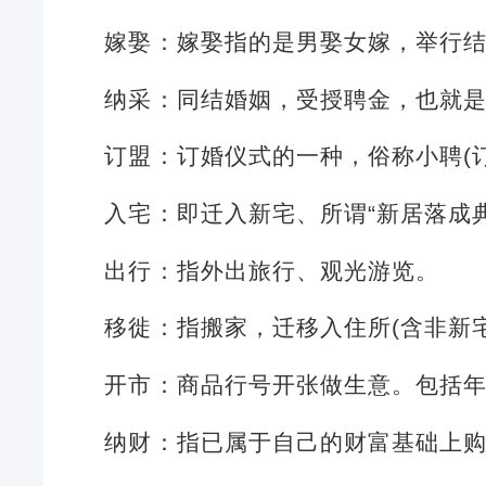
嫁娶：嫁娶指的是男娶女嫁，举行
纳采：同结婚姻，受授聘金，也就
订盟：订婚仪式的一种，俗称小聘(
入宅：即迁入新宅、所谓“新居落成
出行：指外出旅行、观光游览。
移徙：指搬家，迁移入住所(含非新
开市：商品行号开张做生意。包括
纳财：指已属于自己的财富基础上