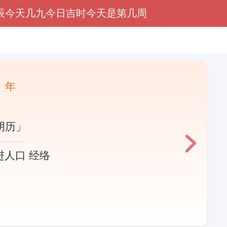
辰
今天几九
今日吉时
今天是第几周
〕年
阴历」
进人口 经络