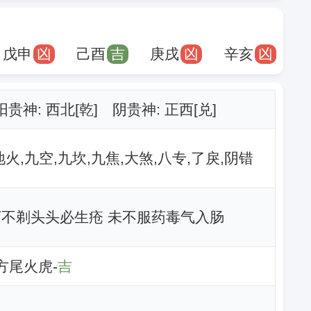
戊申
凶
己酉
吉
庚戌
凶
辛亥
凶
阳贵神: 西北[乾] 阴贵神: 正西[兑]
地火,九空,九坎,九焦,大煞,八专,了戾,阴错
丁不剃头头必生疮 未不服药毒气入肠
东方尾火虎-
吉