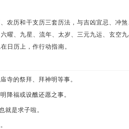
历、农历和干支历三套历法，与吉凶宜忌、冲煞
、六曜、九星、流年、太岁、三元九运、玄空九
记在日历上，作行动指南。
或庙寺的祭拜、拜神明等事。
神明降福或设醮还愿之事。
。也就是求子啦。
事。