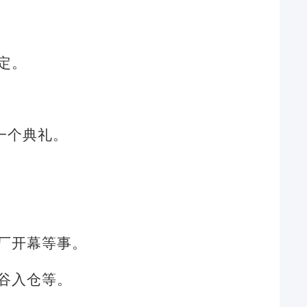
定。
一个典礼。
厂开幕等事。
谷入仓等。