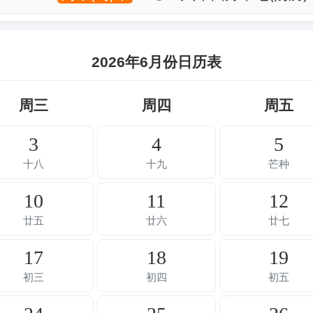
2026年6月份日历表
周三
周四
周五
3
4
5
十八
十九
芒种
10
11
12
廿五
廿六
廿七
17
18
19
初三
初四
初五