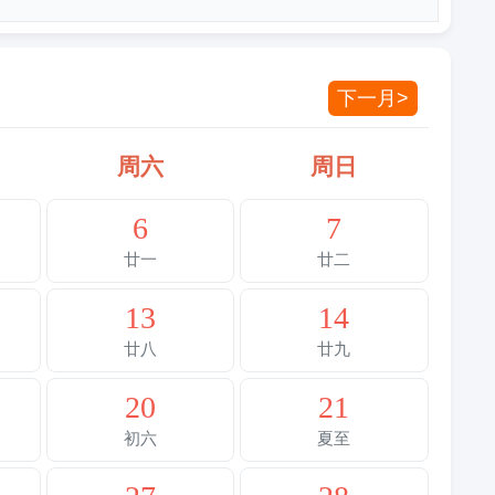
下一月>
周六
周日
6
7
廿一
廿二
13
14
廿八
廿九
20
21
初六
夏至