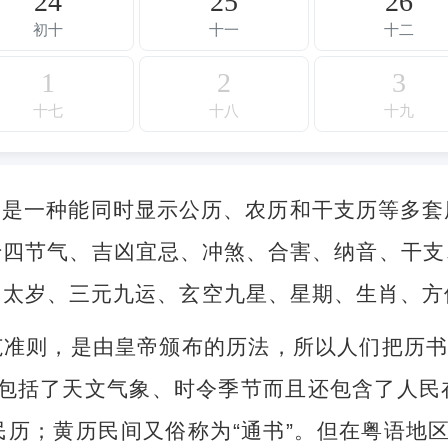
24
25
26
初十
十一
十二
1
2
3
十七
十八
十九
，是一种能同时显示公历、农历和干支历等多套
十四节气、吉凶宜忌、冲煞、合害、纳音、干支
、太岁、三元九运、玄空九星、星期、生肖、方
准则，是由皇帝颁布的历法，所以人们把历书
不但包括了天文气象、时令季节而且还包含了人
历；黄历民间又俗称为“通书”。但在粤语地区，