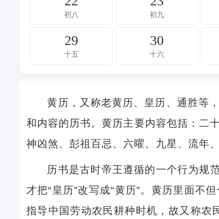
22
23
初八
初九
29
30
十五
十六
黄历，又称老黄历、皇历、通胜等
和内容的历书。黄历主要内容包括：二
神凶煞、彭祖百忌、六曜、九星、流年
历书是古时帝王遵循的一个行为规范
才把“皇历”改写成“黄历”。黄历里面
指导中国劳动农民耕种时机，故又称农民