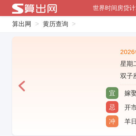
世界时间
房贷计
算出网
>
黄历查询
>
202
星期二
双子座
宜
嫁娶
忌
开市
冲
羊日