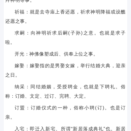
拜神明等事。
祈福：就是去寺庙上香还愿，祈求神明降福或设醮
还愿之事。
求嗣：向神明祈求后嗣(子孙)之意。也就是求子
啦。
开光：神佛像塑成后、供奉上位之事。
嫁娶：嫁娶指的是男娶女嫁，举行结婚大典，迎亲
之日。
纳采：同结婚姻，受授聘金，也就是下聘礼。俗
称：订婚、文定、过订、完聘、大定。
订盟：订婚仪式的一种，俗称小聘(订)。也是订
亲。
入宅：即迁入新宅、所谓“新居落成典礼”也。新居