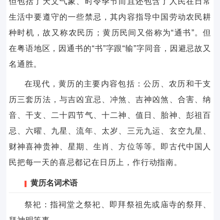
但包括了天文气象、时令季节而且还包含了人民在日常
生活中要遵守的一些禁忌，其内容指导中国劳动农民耕
种时机，故又称农民历；黄历民间又俗称为“通书”。但
在粤语地区，因通书的“书”字跟“输”字同音，因避忌故又
名通胜。
在现代，黄历的主要内容包括：公历、农历和干支
历三套历法，与吉凶宜忌、冲煞、吉神凶煞、合害、纳
音、干支、二十四节气、十二神、值日、胎神、彭祖百
忌、六曜、九星、流年、太岁、三元九运、玄空九星、
财神喜神贵神、星期、生肖、方位等等。即古代中国人
民把每一天的喜忌都记在日历上，作行动指南。
黄历名词术语
祭祀：指祠堂之祭祀、即拜祭祖先或庙寺的祭拜、