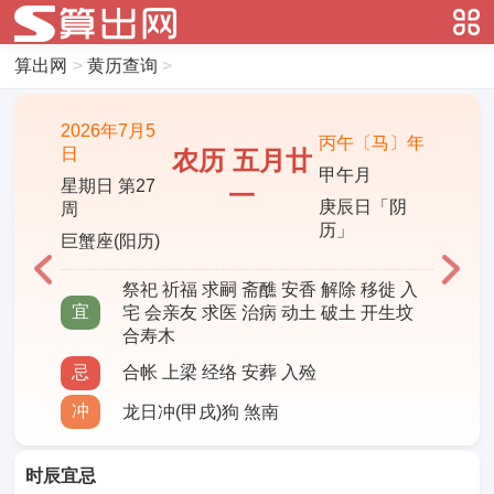
算出网
>
黄历查询
>
2026年7月5
丙午〔马〕年
日
农历 五月廿
甲午月
星期日 第27
一
庚辰日「阴
周
历」
巨蟹座(阳历)
祭祀 祈福 求嗣 斋醮 安香 解除 移徙 入
宜
宅 会亲友 求医 治病 动土 破土 开生坟
合寿木
忌
合帐 上梁 经络 安葬 入殓
冲
龙日冲(甲戌)狗 煞南
时辰宜忌