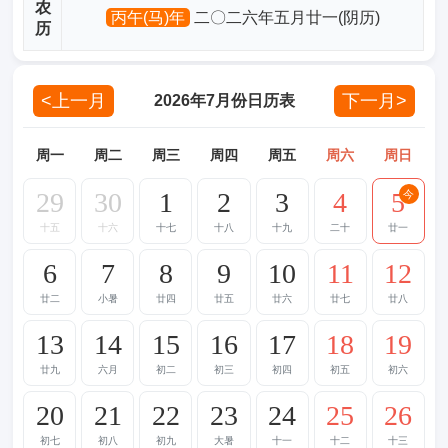
农
丙午(马)年
二〇二六年五月廿一(阴历)
历
<上一月
下一月>
2026年7月份日历表
周一
周二
周三
周四
周五
周六
周日
29
30
1
2
3
4
5
今
十五
十六
十七
十八
十九
二十
廿一
6
7
8
9
10
11
12
廿二
小暑
廿四
廿五
廿六
廿七
廿八
13
14
15
16
17
18
19
廿九
六月
初二
初三
初四
初五
初六
20
21
22
23
24
25
26
初七
初八
初九
大暑
十一
十二
十三