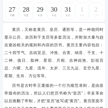
27
28
29
30
31
1
2
十四
十五
十六
十七
十八
十九
二十
黄历，又称老黄历、皇历、通胜等，是一种能同时
显示公历、农历和干支历等多套历法，并附加大量与趋
吉避凶相关的规则和内容的历书。黄历主要内容包括：
二十四节气、吉凶宜忌、冲煞、合害、纳音、干支、十
二神、值日、胎神、星宿、月相、吉神凶煞、彭祖百
忌、六曜、九星、流年、太岁、三元九运、玄空九星、
星期、生肖、方位等等。
历书是古时帝王遵循的一个行为规范准则，是由皇
帝颁布的历法，所以人们把历书称为“皇历”；辛亥革命
以后推翻了帝制，才把“皇历”改写成“黄历”。黄历里面不