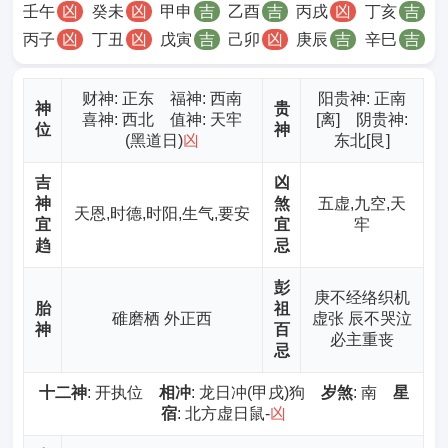
壬午
凶
癸未
凶
甲申
吉
乙酉
吉
丙戌
凶
丁亥
吉
丙子
凶
丁丑
凶
戊寅
吉
己卯
凶
庚辰
吉
辛巳
吉
财神
: 正东 福神: 西南
阳贵神: 正南
神
贵
喜神: 西北 值神: 天牢
[离] 阴贵神:
位
神
(黑道日)
凶
东北[艮]
吉
凶
神
煞
五虚,九空,天
天恩,时德,时阳,生气,要安
宜
宜
牢
趋
忌
彭
庚不经络织机
胎
祖
碓磨栖 外正西
虚张 辰不哭泣
神
百
必主重丧
忌
十二神
: 开执位
相冲
: 龙日冲(甲戌)狗
岁煞
: 南
星
宿
: 北方虚日鼠-
凶