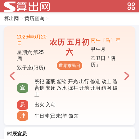
算出网
>
黄历查询
>
2026年6月20
丙午〔马〕年
农历 五月初
日
甲午月
六
星期六 第25
乙丑日「阴
周
历」
世界难民日
双子座(阳历)
祭祀 斋醮 塑绘 开光 出行 修造 动土 造
宜
畜稠 安床 放水 掘井 开池 开厕 结网 破
土
忌
出火 入宅
冲
牛日冲(己未)羊 煞东
时辰宜忌