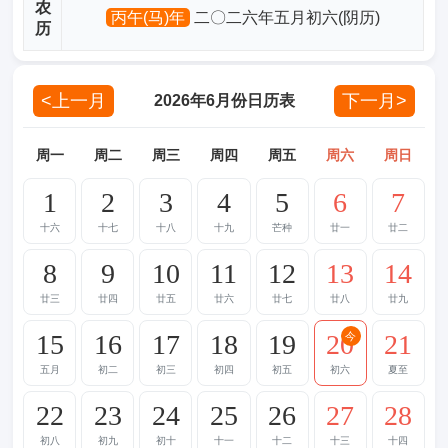
农
丙午(马)年
二〇二六年五月初六(阴历)
历
<上一月
下一月>
2026年6月份日历表
周一
周二
周三
周四
周五
周六
周日
1
2
3
4
5
6
7
十六
十七
十八
十九
芒种
廿一
廿二
8
9
10
11
12
13
14
廿三
廿四
廿五
廿六
廿七
廿八
廿九
15
16
17
18
19
20
21
今
五月
初二
初三
初四
初五
初六
夏至
22
23
24
25
26
27
28
初八
初九
初十
十一
十二
十三
十四