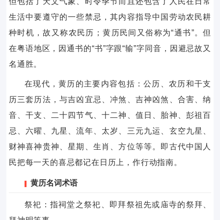
但包括了天文气象、时令季节而且还包含了人民在日常
生活中要遵守的一些禁忌，其内容指导中国劳动农民耕
种时机，故又称农民历；黄历民间又俗称为“通书”。但
在粤语地区，因通书的“书”字跟“输”字同音，因避忌故又
名通胜。
在现代，黄历的主要内容包括：公历、农历和干支
历三套历法，与吉凶宜忌、冲煞、吉神凶煞、合害、纳
音、干支、二十四节气、十二神、值日、胎神、彭祖百
忌、六曜、九星、流年、太岁、三元九运、玄空九星、
财神喜神贵神、星期、生肖、方位等等。即古代中国人
民把每一天的喜忌都记在日历上，作行动指南。
黄历名词术语
祭祀：指祠堂之祭祀、即拜祭祖先或庙寺的祭拜、