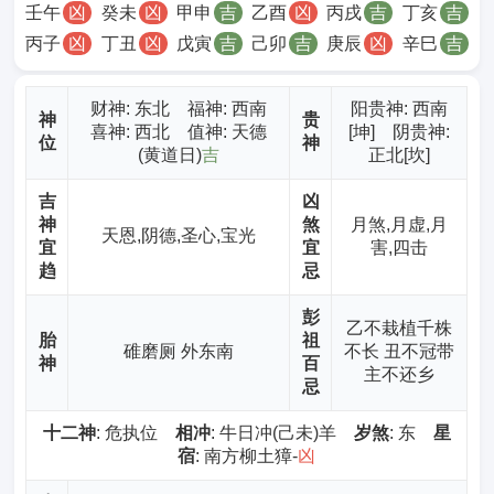
壬午
凶
癸未
凶
甲申
吉
乙酉
凶
丙戌
吉
丁亥
吉
丙子
凶
丁丑
凶
戊寅
吉
己卯
吉
庚辰
凶
辛巳
吉
财神
: 东北 福神: 西南
阳贵神: 西南
神
贵
喜神: 西北 值神: 天德
[坤] 阴贵神:
位
神
(黄道日)
吉
正北[坎]
吉
凶
神
煞
月煞,月虚,月
天恩,阴德,圣心,宝光
宜
宜
害,四击
趋
忌
彭
乙不栽植千株
胎
祖
碓磨厕 外东南
不长 丑不冠带
神
百
主不还乡
忌
十二神
: 危执位
相冲
: 牛日冲(己未)羊
岁煞
: 东
星
宿
: 南方柳土獐-
凶