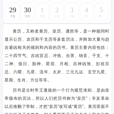
29
30
1
2
3
4
5
十五
十六
十七
十八
十九
二十
廿一
黄历，又称老黄历、皇历、通胜等，是一种能同时
显示公历、农历和干支历等多套历法，并附加大量与趋
吉避凶相关的规则和内容的历书。黄历主要内容包括：
二十四节气、吉凶宜忌、冲煞、合害、纳音、干支、十
二神、值日、胎神、星宿、月相、吉神凶煞、彭祖百
忌、六曜、九星、流年、太岁、三元九运、玄空九星、
星期、生肖、方位等等。
历书是古时帝王遵循的一个行为规范准则，是由皇
帝颁布的历法，所以人们把历书称为“皇历”；辛亥革命
以后推翻了帝制，才把“皇历”改写成“黄历”。黄历里面不