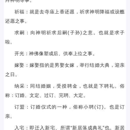
拜神明等事。
祈福：就是去寺庙上香还愿，祈求神明降福或设醮
还愿之事。
求嗣：向神明祈求后嗣(子孙)之意。也就是求子
啦。
开光：神佛像塑成后、供奉上位之事。
嫁娶：嫁娶指的是男娶女嫁，举行结婚大典，迎亲
之日。
纳采：同结婚姻，受授聘金，也就是下聘礼。俗
称：订婚、文定、过订、完聘、大定。
订盟：订婚仪式的一种，俗称小聘(订)。也是订
亲。
入宅：即迁入新宅、所谓“新居落成典礼”也。新居