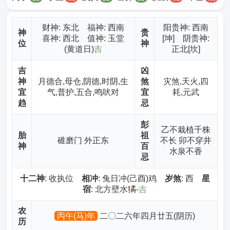
财神
: 东北 福神: 西南
阳贵神: 西南
神
贵
喜神: 西北 值神: 玉堂
[坤] 阴贵神:
位
神
(黄道日)
吉
正北[坎]
吉
凶
神
月德合,母仓,阴德,时阴,生
煞
灾煞,天火,四
宜
气,普护,五合,鸣吠对
宜
耗,元武
趋
忌
彭
乙不栽植千株
胎
祖
碓磨门 外正东
不长 卯不穿井
神
百
水泉不香
忌
十二神
: 收执位
相冲
: 兔日冲(己酉)鸡
岁煞
: 西
星
宿
: 北方壁水獝-
吉
农
丙午(马)年
二〇二六年四月廿五(阴历)
历