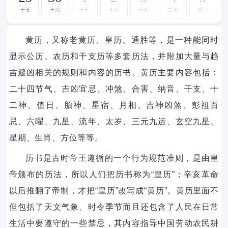
十五
十六
十七
十八
十九
二十
廿一
黄历，又称老黄历、皇历、通胜等，是一种能同时
显示公历、农历和干支历等多套历法，并附加大量与趋
吉避凶相关的规则和内容的历书。黄历主要内容包括：
二十四节气、吉凶宜忌、冲煞、合害、纳音、干支、十
二神、值日、胎神、星宿、月相、吉神凶煞、彭祖百
忌、六曜、九星、流年、太岁、三元九运、玄空九星、
星期、生肖、方位等等。
历书是古时帝王遵循的一个行为规范准则，是由皇
帝颁布的历法，所以人们把历书称为“皇历”；辛亥革命
以后推翻了帝制，才把“皇历”改写成“黄历”。黄历里面不
但包括了天文气象、时令季节而且还包含了人民在日常
生活中要遵守的一些禁忌，其内容指导中国劳动农民耕