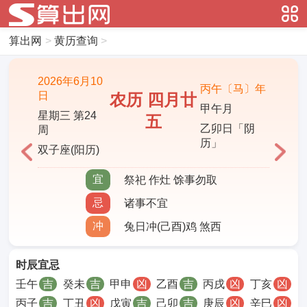
算出网
>
黄历查询
>
2026年6月10
丙午〔马〕年
日
农历 四月廿
甲午月
星期三 第24
五
乙卯日「阴
周
历」
双子座(阳历)
宜
祭祀 作灶 馀事勿取
忌
诸事不宜
冲
兔日冲(己酉)鸡 煞西
时辰宜忌
壬午
吉
癸未
吉
甲申
凶
乙酉
吉
丙戌
凶
丁亥
凶
丙子
吉
丁丑
凶
戊寅
吉
己卯
吉
庚辰
凶
辛巳
凶