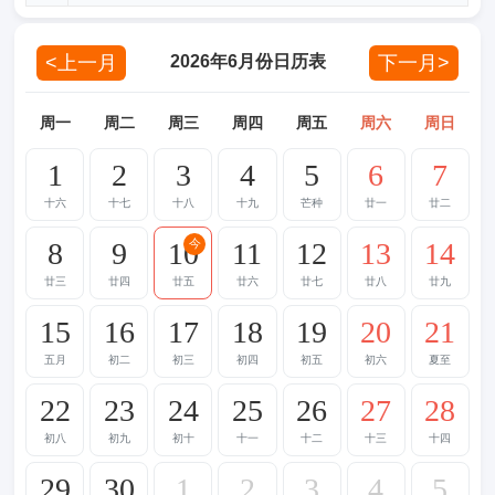
<上一月
下一月>
2026年6月份日历表
周一
周二
周三
周四
周五
周六
周日
1
2
3
4
5
6
7
十六
十七
十八
十九
芒种
廿一
廿二
8
9
10
11
12
13
14
今
廿三
廿四
廿五
廿六
廿七
廿八
廿九
15
16
17
18
19
20
21
五月
初二
初三
初四
初五
初六
夏至
22
23
24
25
26
27
28
初八
初九
初十
十一
十二
十三
十四
29
30
1
2
3
4
5