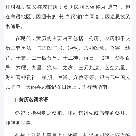
种时机，故又称农民历；黄历民间又俗称为“通书”。但
在粤语地区，因通书的“书”字跟“输”字同音，因避忌故又
名通胜。
在现代，黄历的主要内容包括：公历、农历和干支
历三套历法，与吉凶宜忌、冲煞、吉神凶煞、合害、纳
音、干支、二十四节气、十二神、值日、胎神、彭祖百
忌、六曜、九星、流年、太岁、三元九运、玄空九星、
财神喜神贵神、星期、生肖、方位等等。即古代中国人
民把每一天的喜忌都记在日历上，作行动指南。
黄历名词术语
祭祀：指祠堂之祭祀、即拜祭祖先或庙寺的祭拜、
拜神明等事。
祈福：就是去寺庙上香还愿，祈求神明降福或设醮