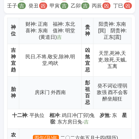
壬子
吉
癸丑
凶
甲寅
吉
乙卯
吉
丙辰
凶
丁巳
凶
财神
: 正南 福神: 东北
阳贵神: 东南
神
贵
喜神: 东南 值神: 明堂
[巽] 阴贵神:
位
神
(黄道日)
吉
正东[震]
吉
凶
天罡,死神,天
神
民日,不将,敬安,除神,明
煞
吏,致死,天贼,
宜
堂,鸣吠
宜
五离
趋
忌
彭
癸不词讼理弱
胎
祖
房床门 外西南
敌强 酉不会客
神
百
醉坐颠狂
忌
十二神
: 平执位
相冲
: 鸡日冲(丁卯)兔
岁煞
: 东
星
宿
: 东方房日兔-
吉
农
丙午(马)年
二〇二六年五月十四(阴历)