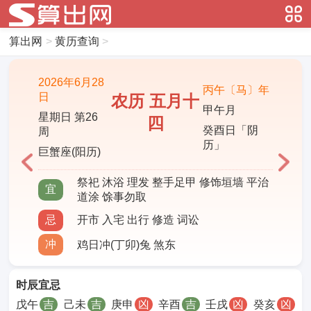
算出网
>
黄历查询
>
2026年6月28
丙午〔马〕年
日
农历 五月十
甲午月
星期日 第26
四
癸酉日「阴
周
历」
巨蟹座(阳历)
祭祀 沐浴 理发 整手足甲 修饰垣墙 平治
宜
道涂 馀事勿取
忌
开市 入宅 出行 修造 词讼
冲
鸡日冲(丁卯)兔 煞东
时辰宜忌
戊午
吉
己未
吉
庚申
凶
辛酉
吉
壬戌
凶
癸亥
凶