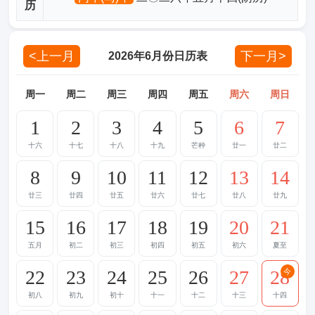
历
<上一月
下一月>
2026年6月份日历表
周一
周二
周三
周四
周五
周六
周日
1
2
3
4
5
6
7
十六
十七
十八
十九
芒种
廿一
廿二
8
9
10
11
12
13
14
廿三
廿四
廿五
廿六
廿七
廿八
廿九
15
16
17
18
19
20
21
五月
初二
初三
初四
初五
初六
夏至
22
23
24
25
26
27
28
今
初八
初九
初十
十一
十二
十三
十四