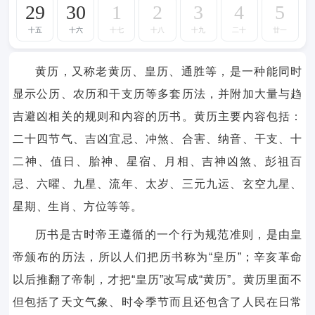
29
30
1
2
3
4
5
十五
十六
十七
十八
十九
二十
廿一
黄历，又称老黄历、皇历、通胜等，是一种能同时
显示公历、农历和干支历等多套历法，并附加大量与趋
吉避凶相关的规则和内容的历书。黄历主要内容包括：
二十四节气、吉凶宜忌、冲煞、合害、纳音、干支、十
二神、值日、胎神、星宿、月相、吉神凶煞、彭祖百
忌、六曜、九星、流年、太岁、三元九运、玄空九星、
星期、生肖、方位等等。
历书是古时帝王遵循的一个行为规范准则，是由皇
帝颁布的历法，所以人们把历书称为“皇历”；辛亥革命
以后推翻了帝制，才把“皇历”改写成“黄历”。黄历里面不
但包括了天文气象、时令季节而且还包含了人民在日常