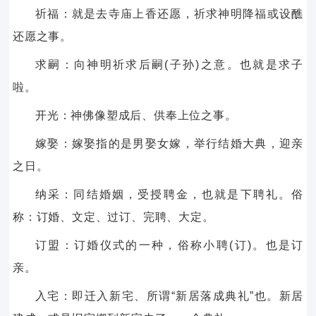
祈福：就是去寺庙上香还愿，祈求神明降福或设醮
还愿之事。
求嗣：向神明祈求后嗣(子孙)之意。也就是求子
啦。
开光：神佛像塑成后、供奉上位之事。
嫁娶：嫁娶指的是男娶女嫁，举行结婚大典，迎亲
之日。
纳采：同结婚姻，受授聘金，也就是下聘礼。俗
称：订婚、文定、过订、完聘、大定。
订盟：订婚仪式的一种，俗称小聘(订)。也是订
亲。
入宅：即迁入新宅、所谓“新居落成典礼”也。新居