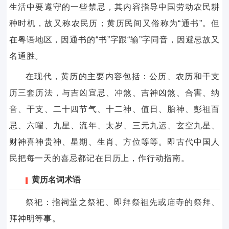
生活中要遵守的一些禁忌，其内容指导中国劳动农民耕
种时机，故又称农民历；黄历民间又俗称为“通书”。但
在粤语地区，因通书的“书”字跟“输”字同音，因避忌故又
名通胜。
在现代，黄历的主要内容包括：公历、农历和干支
历三套历法，与吉凶宜忌、冲煞、吉神凶煞、合害、纳
音、干支、二十四节气、十二神、值日、胎神、彭祖百
忌、六曜、九星、流年、太岁、三元九运、玄空九星、
财神喜神贵神、星期、生肖、方位等等。即古代中国人
民把每一天的喜忌都记在日历上，作行动指南。
黄历名词术语
祭祀：指祠堂之祭祀、即拜祭祖先或庙寺的祭拜、
拜神明等事。