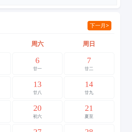
下一月>
周六
周日
6
7
廿一
廿二
13
14
廿八
廿九
20
21
初六
夏至
27
28