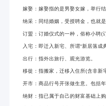
嫁娶：嫁娶指的是男娶女嫁，举行
纳采：同结婚姻，受授聘金，也就
订盟：订婚仪式的一种，俗称小聘(
入宅：即迁入新宅、所谓“新居落成
出行：指外出旅行、观光游览。
移徙：指搬家，迁移入住所(含非新
开市：商品行号开张做生意。包括
纳财：指已属于自己的财富基础上