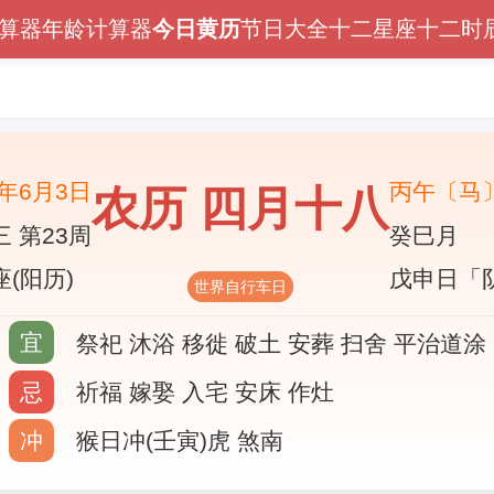
算器
年龄计算器
今日黄历
节日大全
十二星座
十二时
6年6月3日
丙午〔马
农历 四月十八
 第23周
癸巳月
(阳历)
戊申日「
世界自行车日
宜
祭祀 沐浴 移徙 破土 安葬 扫舍 平治道涂
忌
祈福 嫁娶 入宅 安床 作灶
冲
猴日冲(壬寅)虎 煞南