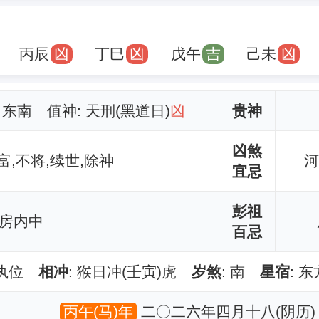
丙辰
凶
丁巳
凶
戊午
吉
己未
凶
: 东南 值神: 天刑(黑道日)
凶
贵神
凶煞
富,不将,续世,除神
河
宜忌
彭祖
 房内中
百忌
平执位
相冲
: 猴日冲(壬寅)虎
岁煞
: 南
星宿
: 
丙午(马)年
二〇二六年四月十八(阴历)