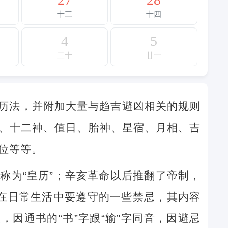
十三
十四
4
5
二十
廿一
历法，并附加大量与趋吉避凶相关的规则
、十二神、值日、胎神、星宿、月相、吉
位等等。
称为“皇历”；辛亥革命以后推翻了帝制，
民在日常生活中要遵守的一些禁忌，其内容
因通书的“书”字跟“输”字同音，因避忌