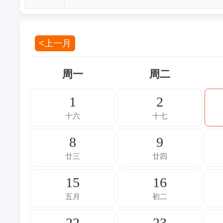
<上一月
周一
周二
1
2
十六
十七
8
9
廿三
廿四
15
16
五月
初二
22
23