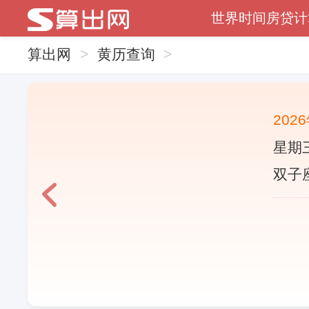
世界时间
房贷计
算出网
>
黄历查询
>
202
星期三
双子座