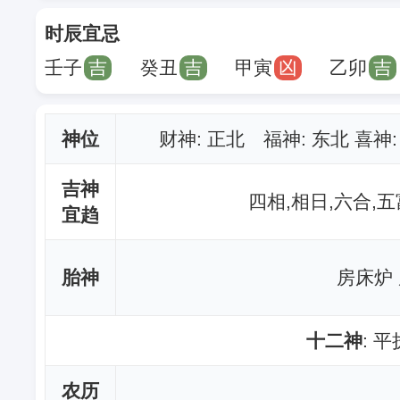
时辰宜忌
壬子
吉
癸丑
吉
甲寅
凶
乙卯
吉
神位
财神
: 正北 福神: 东北 喜神
吉神
四相,相日,六合,五
宜趋
胎神
房床炉
十二神
: 
农历