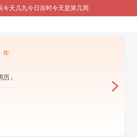
辰
今天几九
今日吉时
今天是第几周
〕年
阴历」