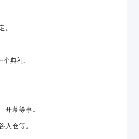
定。
一个典礼。
厂开幕等事。
谷入仓等。