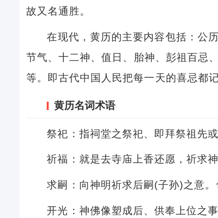
故又名通胜。
在现代，黄历的主要内容包括：公
节气、十二神、值日、胎神、彭祖百忌
等。即古代中国人民把每一天的喜忌都
黄历名词术语
祭祀：指祠堂之祭祀、即拜祭祖先
祈福：就是去寺庙上香还愿，祈求
求嗣：向神明祈求后嗣(子孙)之意
开光：神佛像塑成后、供奉上位之