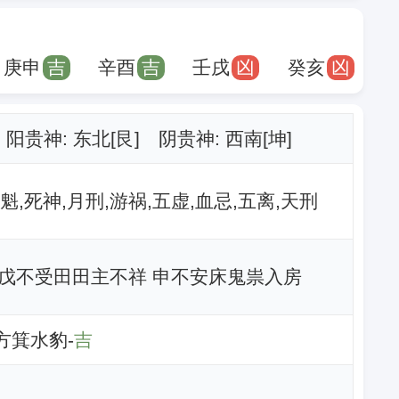
庚申
吉
辛酉
吉
壬戌
凶
癸亥
凶
阳贵神: 东北[艮] 阴贵神: 西南[坤]
魁,死神,月刑,游祸,五虚,血忌,五离,天刑
戊不受田田主不祥 申不安床鬼祟入房
东方箕水豹-
吉