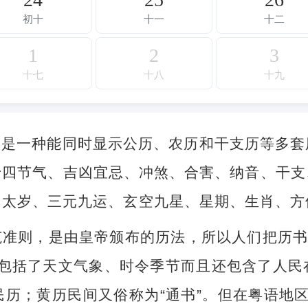
初十
十一
十二
1
2
3
十七
十八
十九
，是一种能同时显示公历、农历和干支历等多套
十四节气、吉凶宜忌、冲煞、合害、纳音、干支
、太岁、三元九运、玄空九星、星期、生肖、方
准则，是由皇帝颁布的历法，所以人们把历书
不但包括了天文气象、时令季节而且还包含了人
历；黄历民间又俗称为“通书”。但在粤语地区，