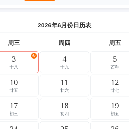
2026年6月份日历表
周三
周四
周五
今
3
4
5
十八
十九
芒种
10
11
12
廿五
廿六
廿七
17
18
19
初三
初四
初五
24
25
26