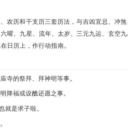
历、农历和干支历三套历法，与吉凶宜忌、冲煞
、六曜、九星、流年、太岁、三元九运、玄空九
记在日历上，作行动指南。
或庙寺的祭拜、拜神明等事。
神明降福或设醮还愿之事。
。也就是求子啦。
事。