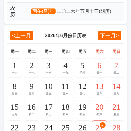
农
丙午(马)年
二〇二六年五月十三(阴历)
历
<上一月
下一月>
2026年6月份日历表
周一
周二
周三
周四
周五
周六
周日
1
2
3
4
5
6
7
十六
十七
十八
十九
芒种
廿一
廿二
8
9
10
11
12
13
14
廿三
廿四
廿五
廿六
廿七
廿八
廿九
15
16
17
18
19
20
21
五月
初二
初三
初四
初五
初六
夏至
22
23
24
25
26
27
28
今