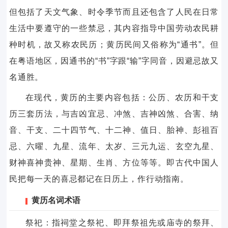
但包括了天文气象、时令季节而且还包含了人民在日常
生活中要遵守的一些禁忌，其内容指导中国劳动农民耕
种时机，故又称农民历；黄历民间又俗称为“通书”。但
在粤语地区，因通书的“书”字跟“输”字同音，因避忌故又
名通胜。
在现代，黄历的主要内容包括：公历、农历和干支
历三套历法，与吉凶宜忌、冲煞、吉神凶煞、合害、纳
音、干支、二十四节气、十二神、值日、胎神、彭祖百
忌、六曜、九星、流年、太岁、三元九运、玄空九星、
财神喜神贵神、星期、生肖、方位等等。即古代中国人
民把每一天的喜忌都记在日历上，作行动指南。
黄历名词术语
祭祀：指祠堂之祭祀、即拜祭祖先或庙寺的祭拜、