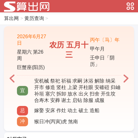
算出网
>
黄历查询
>
2026年6月27
丙午〔马〕年
日
农历 五月十
甲午月
星期六 第26
三
壬申日「阴
周
历」
巨蟹座(阳历)
安机械 祭祀 祈福 求嗣 沐浴 解除 纳采
开市 修造 竖柱 上梁 开柱眼 安碓磑 归岫
宜
补垣 塞穴 拆卸 放水 出火 扫舍 开生坟
合寿木 安葬 谢土 启钻 除服 成服
忌
嫁娶 安床 作灶 动土 破土 造船
冲
猴日冲(丙寅)虎 煞南