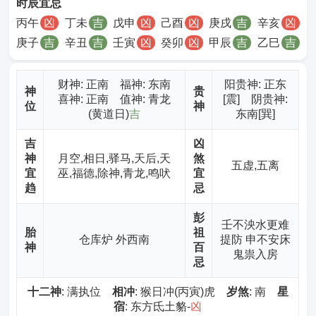
时辰宜忌
丙午
凶
丁未
吉
戊申
凶
己酉
凶
庚戌
吉
辛亥
凶
庚子
吉
辛丑
吉
壬寅
凶
癸卯
凶
甲辰
吉
乙巳
吉
财神
: 正南 福神: 东南
阳贵神: 正东
神
贵
喜神: 正南 值神: 青龙
[震] 阴贵神:
位
神
(黄道日)
吉
东南[巽]
吉
凶
神
月空,相日,驿马,天后,天
煞
五虚,五离
宜
巫,福德,除神,青龙,鸣吠
宜
趋
忌
彭
壬不泱水更难
胎
祖
仓库炉 外西南
提防 申不安床
神
百
鬼祟入房
忌
十二神
: 满执位
相冲
: 猴日冲(丙寅)虎
岁煞
: 南
星
宿
: 东方氐土貉-
凶