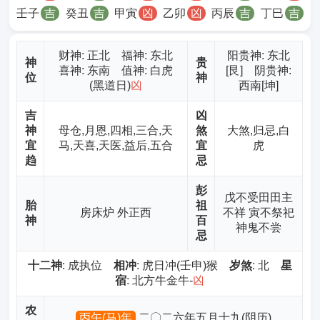
壬子
吉
癸丑
吉
甲寅
凶
乙卯
凶
丙辰
吉
丁巳
吉
财神
: 正北 福神: 东北
阳贵神: 东北
神
贵
喜神: 东南 值神: 白虎
[艮] 阴贵神:
位
神
(黑道日)
凶
西南[坤]
吉
凶
神
母仓,月恩,四相,三合,天
煞
大煞,归忌,白
宜
马,天喜,天医,益后,五合
宜
虎
趋
忌
彭
戊不受田田主
胎
祖
房床炉 外正西
不祥 寅不祭祀
神
百
神鬼不尝
忌
十二神
: 成执位
相冲
: 虎日冲(壬申)猴
岁煞
: 北
星
宿
: 北方牛金牛-
凶
农
丙午(马)年
二〇二六年五月十九(阴历)