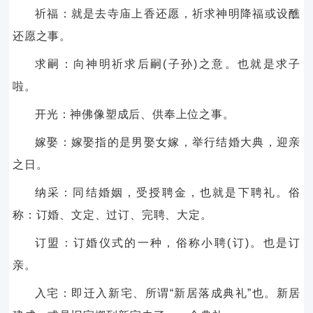
祈福：就是去寺庙上香还愿，祈求神明降福或设醮
还愿之事。
求嗣：向神明祈求后嗣(子孙)之意。也就是求子
啦。
开光：神佛像塑成后、供奉上位之事。
嫁娶：嫁娶指的是男娶女嫁，举行结婚大典，迎亲
之日。
纳采：同结婚姻，受授聘金，也就是下聘礼。俗
称：订婚、文定、过订、完聘、大定。
订盟：订婚仪式的一种，俗称小聘(订)。也是订
亲。
入宅：即迁入新宅、所谓“新居落成典礼”也。新居