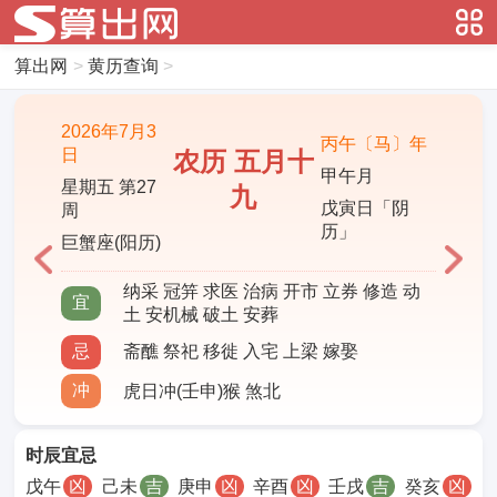
算出网
>
黄历查询
>
2026年7月3
丙午〔马〕年
日
农历 五月十
甲午月
星期五 第27
九
戊寅日「阴
周
历」
巨蟹座(阳历)
纳采 冠笄 求医 治病 开市 立券 修造 动
宜
土 安机械 破土 安葬
忌
斋醮 祭祀 移徙 入宅 上梁 嫁娶
冲
虎日冲(壬申)猴 煞北
时辰宜忌
戊午
凶
己未
吉
庚申
凶
辛酉
凶
壬戌
吉
癸亥
凶