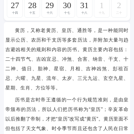
27
28
29
30
31
1
2
十四
十五
十六
十七
十八
十九
二十
黄历，又称老黄历、皇历、通胜等，是一种能同时
显示公历、农历和干支历等多套历法，并附加大量与趋
吉避凶相关的规则和内容的历书。黄历主要内容包括：
二十四节气、吉凶宜忌、冲煞、合害、纳音、干支、十
二神、值日、胎神、星宿、月相、吉神凶煞、彭祖百
忌、六曜、九星、流年、太岁、三元九运、玄空九星、
星期、生肖、方位等等。
历书是古时帝王遵循的一个行为规范准则，是由皇
帝颁布的历法，所以人们把历书称为“皇历”；辛亥革命
以后推翻了帝制，才把“皇历”改写成“黄历”。黄历里面不
但包括了天文气象、时令季节而且还包含了人民在日常