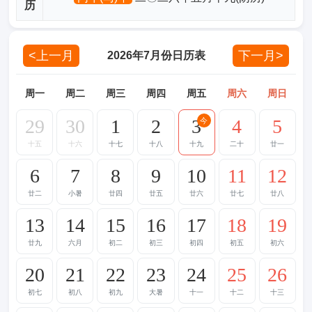
历
<上一月
下一月>
2026年7月份日历表
周一
周二
周三
周四
周五
周六
周日
29
30
1
2
3
4
5
今
十五
十六
十七
十八
十九
二十
廿一
6
7
8
9
10
11
12
廿二
小暑
廿四
廿五
廿六
廿七
廿八
13
14
15
16
17
18
19
廿九
六月
初二
初三
初四
初五
初六
20
21
22
23
24
25
26
初七
初八
初九
大暑
十一
十二
十三