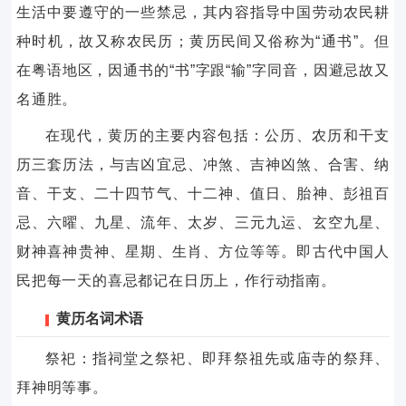
生活中要遵守的一些禁忌，其内容指导中国劳动农民耕
种时机，故又称农民历；黄历民间又俗称为“通书”。但
在粤语地区，因通书的“书”字跟“输”字同音，因避忌故又
名通胜。
在现代，黄历的主要内容包括：公历、农历和干支
历三套历法，与吉凶宜忌、冲煞、吉神凶煞、合害、纳
音、干支、二十四节气、十二神、值日、胎神、彭祖百
忌、六曜、九星、流年、太岁、三元九运、玄空九星、
财神喜神贵神、星期、生肖、方位等等。即古代中国人
民把每一天的喜忌都记在日历上，作行动指南。
黄历名词术语
祭祀：指祠堂之祭祀、即拜祭祖先或庙寺的祭拜、
拜神明等事。