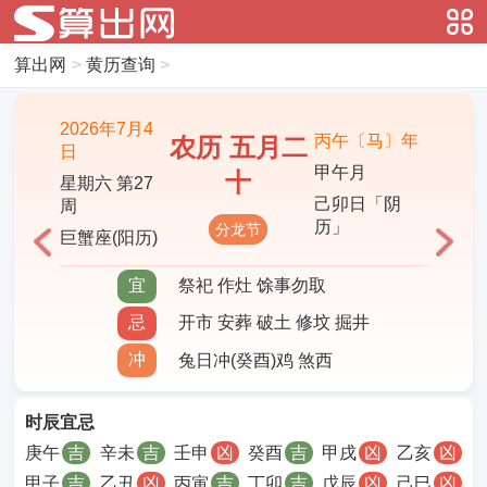
算出网
>
黄历查询
>
2026年7月4
丙午〔马〕年
农历 五月二
日
甲午月
十
星期六 第27
己卯日「阴
周
历」
分龙节
巨蟹座(阳历)
宜
祭祀 作灶 馀事勿取
忌
开市 安葬 破土 修坟 掘井
冲
兔日冲(癸酉)鸡 煞西
时辰宜忌
庚午
吉
辛未
吉
壬申
凶
癸酉
吉
甲戌
凶
乙亥
凶
甲子
吉
乙丑
凶
丙寅
吉
丁卯
吉
戊辰
凶
己巳
凶