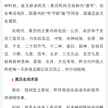
种时机，故又称农民历；黄历民间又俗称为“通书”。但
在粤语地区，因通书的“书”字跟“输”字同音，因避忌故又
名通胜。
在现代，黄历的主要内容包括：公历、农历和干支
历三套历法，与吉凶宜忌、冲煞、吉神凶煞、合害、纳
音、干支、二十四节气、十二神、值日、胎神、彭祖百
忌、六曜、九星、流年、太岁、三元九运、玄空九星、
财神喜神贵神、星期、生肖、方位等等。即古代中国人
民把每一天的喜忌都记在日历上，作行动指南。
黄历名词术语
祭祀：指祠堂之祭祀、即拜祭祖先或庙寺的祭拜、
拜神明等事。
祈福：就是去寺庙上香还愿，祈求神明降福或设醮