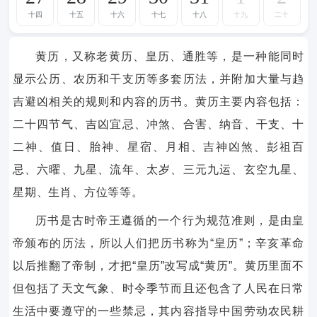
十四
十五
十六
十七
十八
十九
二十
黄历，又称老黄历、皇历、通胜等，是一种能同时
显示公历、农历和干支历等多套历法，并附加大量与趋
吉避凶相关的规则和内容的历书。黄历主要内容包括：
二十四节气、吉凶宜忌、冲煞、合害、纳音、干支、十
二神、值日、胎神、星宿、月相、吉神凶煞、彭祖百
忌、六曜、九星、流年、太岁、三元九运、玄空九星、
星期、生肖、方位等等。
历书是古时帝王遵循的一个行为规范准则，是由皇
帝颁布的历法，所以人们把历书称为“皇历”；辛亥革命
以后推翻了帝制，才把“皇历”改写成“黄历”。黄历里面不
但包括了天文气象、时令季节而且还包含了人民在日常
生活中要遵守的一些禁忌，其内容指导中国劳动农民耕