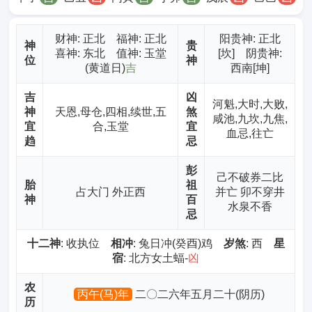
财神
: 正北 福神: 正北
阳贵神: 正北
神
贵
喜神: 东北 值神: 玉堂
[坎] 阴贵神:
位
神
(黄道日)
吉
西南[坤]
吉
凶
河魁,大时,大败,
神
天恩,母仓,四相,续世,五
煞
咸池,九坎,九焦,
宜
合,玉堂
宜
血忌,往亡
趋
忌
彭
己不破券二比
胎
祖
占大门 外正西
并亡 卯不穿井
神
百
水泉不香
忌
十二神
: 收执位
相冲
: 兔日冲(癸酉)鸡
岁煞
: 西
星
宿
: 北方女土蝠-
凶
农
丙午(马)年
二〇二六年五月二十(阴历)
历