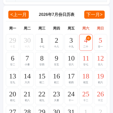
<上一月
下一月>
2026年7月份日历表
周一
周二
周三
周四
周五
周六
周日
29
30
1
2
3
4
5
今
十五
十六
十七
十八
十九
二十
廿一
6
7
8
9
10
11
12
廿二
小暑
廿四
廿五
廿六
廿七
廿八
13
14
15
16
17
18
19
廿九
六月
初二
初三
初四
初五
初六
20
21
22
23
24
25
26
初七
初八
初九
大暑
十一
十二
十三
27
28
29
30
31
1
2