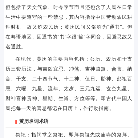
但包括了天文气象、时令季节而且还包含了人民在日常
生活中要遵守的一些禁忌，其内容指导中国劳动农民耕
种时机，故又称农民历；黄历民间又俗称为“通书”。但
在粤语地区，因通书的“书”字跟“输”字同音，因避忌故又
名通胜。
在现代，黄历的主要内容包括：公历、农历和干支
历三套历法，与吉凶宜忌、冲煞、吉神凶煞、合害、纳
音、干支、二十四节气、十二神、值日、胎神、彭祖百
忌、六曜、九星、流年、太岁、三元九运、玄空九星、
财神喜神贵神、星期、生肖、方位等等。即古代中国人
民把每一天的喜忌都记在日历上，作行动指南。
黄历名词术语
祭祀：指祠堂之祭祀、即拜祭祖先或庙寺的祭拜、