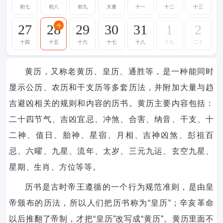
初七
初八
初九
大暑
十一
十二
十三
27
28
29
30
31
1
2
今
十四
十五
十六
十七
十八
十九
二十
黄历，又称老黄历、皇历、通胜等，是一种能同时
显示公历、农历和干支历等多套历法，并附加大量与趋
吉避凶相关的规则和内容的历书。黄历主要内容包括：
二十四节气、吉凶宜忌、冲煞、合害、纳音、干支、十
二神、值日、胎神、星宿、月相、吉神凶煞、彭祖百
忌、六曜、九星、流年、太岁、三元九运、玄空九星、
星期、生肖、方位等等。
历书是古时帝王遵循的一个行为规范准则，是由皇
帝颁布的历法，所以人们把历书称为“皇历”；辛亥革命
以后推翻了帝制，才把“皇历”改写成“黄历”。黄历里面不