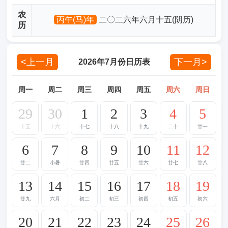
农
丙午(马)年
二〇二六年六月十五(阴历)
历
<上一月
下一月>
2026年7月份日历表
周一
周二
周三
周四
周五
周六
周日
29
30
1
2
3
4
5
十五
十六
十七
十八
十九
二十
廿一
6
7
8
9
10
11
12
廿二
小暑
廿四
廿五
廿六
廿七
廿八
13
14
15
16
17
18
19
廿九
六月
初二
初三
初四
初五
初六
20
21
22
23
24
25
26