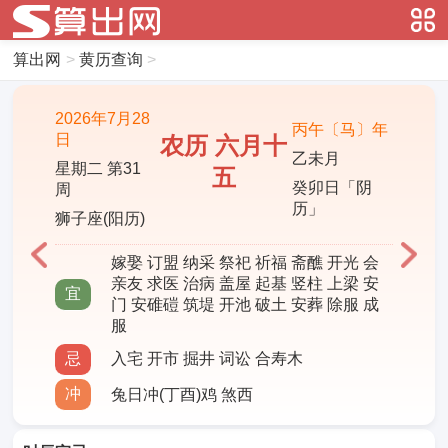
算出网
>
黄历查询
>
2026年7月28
丙午〔马〕年
日
农历 六月十
乙未月
星期二 第31
五
癸卯日「阴
周
历」
狮子座(阳历)
嫁娶 订盟 纳采 祭祀 祈福 斋醮 开光 会
亲友 求医 治病 盖屋 起基 竖柱 上梁 安
宜
门 安碓磑 筑堤 开池 破土 安葬 除服 成
服
忌
入宅 开市 掘井 词讼 合寿木
冲
兔日冲(丁酉)鸡 煞西