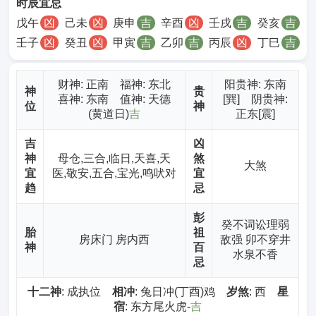
时辰宜忌
戊午
凶
己未
凶
庚申
吉
辛酉
凶
壬戌
吉
癸亥
吉
壬子
凶
癸丑
凶
甲寅
吉
乙卯
吉
丙辰
凶
丁巳
吉
财神
: 正南 福神: 东北
阳贵神: 东南
神
贵
喜神: 东南 值神: 天德
[巽] 阴贵神:
位
神
(黄道日)
吉
正东[震]
吉
凶
神
母仓,三合,临日,天喜,天
煞
大煞
宜
医,敬安,五合,宝光,鸣吠对
宜
趋
忌
彭
癸不词讼理弱
胎
祖
房床门 房内西
敌强 卯不穿井
神
百
水泉不香
忌
十二神
: 成执位
相冲
: 兔日冲(丁酉)鸡
岁煞
: 西
星
宿
: 东方尾火虎-
吉