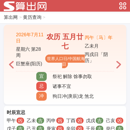
算出网
>
黄历查询
>
2026年7月11
农历 五月廿
丙午〔马〕年
日
七
乙未月
星期六 第28
丙戌日「阴
周
世界人口日/中国航海
历」
巨蟹座(阳历)
日
宜
祭祀 解除 馀事勿取
忌
诸事不宜
冲
狗日冲(庚辰)龙 煞北
时辰宜忌
甲午
凶
乙未
吉
丙申
凶
丁酉
凶
戊戌
吉
己亥
凶
戊子
吉
己丑
吉
庚寅
凶
辛卯
凶
壬辰
吉
癸巳
吉