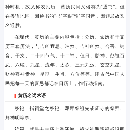
种时机，故又称农民历；黄历民间又俗称为“通书”。但
在粤语地区，因通书的“书”字跟“输”字同音，因避忌故又
名通胜。
在现代，黄历的主要内容包括：公历、农历和干支
历三套历法，与吉凶宜忌、冲煞、吉神凶煞、合害、纳
音、干支、二十四节气、十二神、值日、胎神、彭祖百
忌、六曜、九星、流年、太岁、三元九运、玄空九星、
财神喜神贵神、星期、生肖、方位等等。即古代中国人
民把每一天的喜忌都记在日历上，作行动指南。
黄历名词术语
祭祀：指祠堂之祭祀、即拜祭祖先或庙寺的祭拜、
拜神明等事。
祈福：就是去寺庙上香还愿，祈求神明降福或设醮