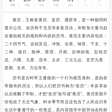
十四
十五
十六
十七
十八
十九
二十
黄历，又称老黄历、皇历、通胜等，是一种能同时
显示公历、农历和干支历等多套历法，并附加大量与趋
吉避凶相关的规则和内容的历书。黄历主要内容包括：
二十四节气、吉凶宜忌、冲煞、合害、纳音、干支、十
二神、值日、胎神、星宿、月相、吉神凶煞、彭祖百
忌、六曜、九星、流年、太岁、三元九运、玄空九星、
星期、生肖、方位等等。
历书是古时帝王遵循的一个行为规范准则，是由皇
帝颁布的历法，所以人们把历书称为“皇历”；辛亥革命
以后推翻了帝制，才把“皇历”改写成“黄历”。黄历里面不
但包括了天文气象、时令季节而且还包含了人民在日常
生活中要遵守的一些禁忌，其内容指导中国劳动农民耕