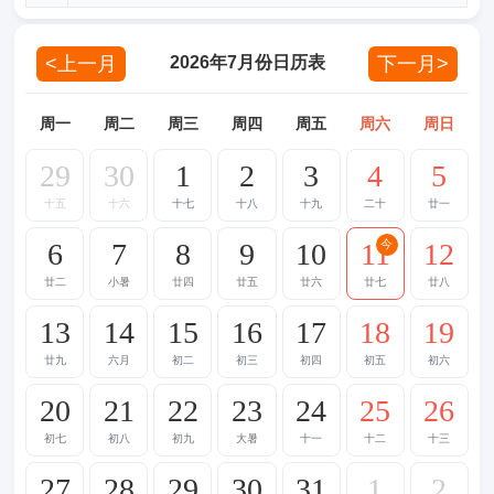
<上一月
下一月>
2026年7月份日历表
周一
周二
周三
周四
周五
周六
周日
29
30
1
2
3
4
5
十五
十六
十七
十八
十九
二十
廿一
6
7
8
9
10
11
12
今
廿二
小暑
廿四
廿五
廿六
廿七
廿八
13
14
15
16
17
18
19
廿九
六月
初二
初三
初四
初五
初六
20
21
22
23
24
25
26
初七
初八
初九
大暑
十一
十二
十三
27
28
29
30
31
1
2