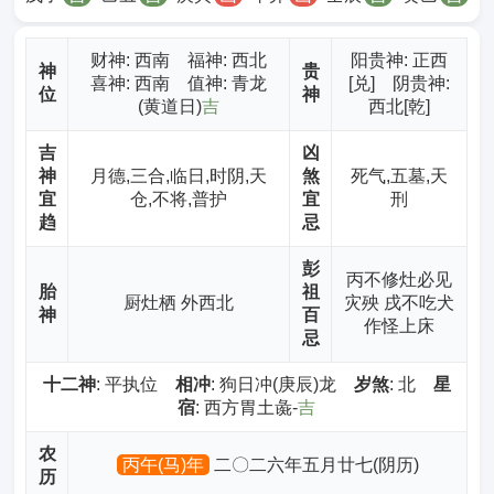
财神
: 西南 福神: 西北
阳贵神: 正西
神
贵
喜神: 西南 值神: 青龙
[兑] 阴贵神:
位
神
(黄道日)
吉
西北[乾]
吉
凶
神
月德,三合,临日,时阴,天
煞
死气,五墓,天
宜
仓,不将,普护
宜
刑
趋
忌
彭
丙不修灶必见
胎
祖
厨灶栖 外西北
灾殃 戌不吃犬
神
百
作怪上床
忌
十二神
: 平执位
相冲
: 狗日冲(庚辰)龙
岁煞
: 北
星
宿
: 西方胃土彘-
吉
农
丙午(马)年
二〇二六年五月廿七(阴历)
历