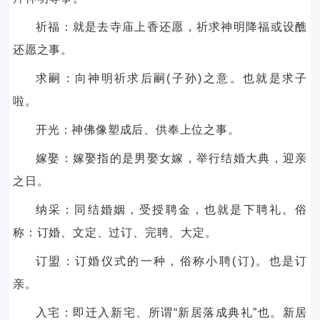
祈福：就是去寺庙上香还愿，祈求神明降福或设醮
还愿之事。
求嗣：向神明祈求后嗣(子孙)之意。也就是求子
啦。
开光：神佛像塑成后、供奉上位之事。
嫁娶：嫁娶指的是男娶女嫁，举行结婚大典，迎亲
之日。
纳采：同结婚姻，受授聘金，也就是下聘礼。俗
称：订婚、文定、过订、完聘、大定。
订盟：订婚仪式的一种，俗称小聘(订)。也是订
亲。
入宅：即迁入新宅、所谓“新居落成典礼”也。新居