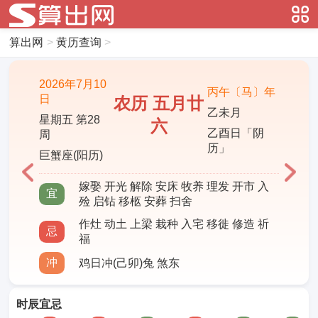
算出网
>
黄历查询
>
2026年7月10
丙午〔马〕年
日
农历 五月廿
乙未月
星期五 第28
六
乙酉日「阴
周
历」
巨蟹座(阳历)
嫁娶 开光 解除 安床 牧养 理发 开市 入
宜
殓 启钻 移柩 安葬 扫舍
作灶 动土 上梁 栽种 入宅 移徙 修造 祈
忌
福
冲
鸡日冲(己卯)兔 煞东
时辰宜忌