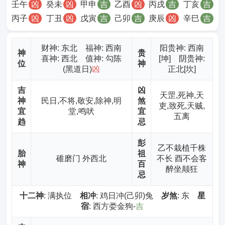
壬午
凶
癸未
凶
甲申
吉
乙酉
凶
丙戌
吉
丁亥
吉
丙子
凶
丁丑
凶
戊寅
吉
己卯
吉
庚辰
凶
辛巳
吉
财神
: 东北 福神: 西南
阳贵神: 西南
神
贵
喜神: 西北 值神: 勾陈
[坤] 阴贵神:
位
神
(黑道日)
凶
正北[坎]
吉
凶
天罡,死神,天
神
民日,不将,敬安,除神,明
煞
吏,致死,天贼,
宜
堂,鸣吠
宜
五离
趋
忌
彭
乙不栽植千株
胎
祖
碓磨门 外西北
不长 酉不会客
神
百
醉坐颠狂
忌
十二神
: 满执位
相冲
: 鸡日冲(己卯)兔
岁煞
: 东
星
宿
: 西方娄金狗-
吉