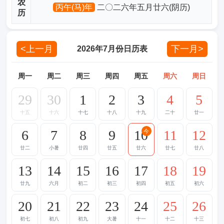
农
丙午(马)年
二〇二六年五月廿六(阴历)
历
<上一月
下一月>
2026年7月份日历表
周一
周二
周三
周四
周五
周六
周日
29
30
1
2
3
4
5
十五
十六
十七
十八
十九
二十
廿一
6
7
8
9
10
11
12
今
廿二
小暑
廿四
廿五
廿六
廿七
廿八
13
14
15
16
17
18
19
廿九
六月
初二
初三
初四
初五
初六
20
21
22
23
24
25
26
初七
初八
初九
大暑
十一
十二
十三