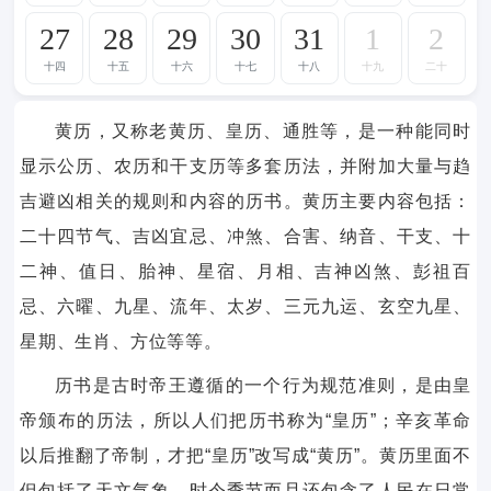
27
28
29
30
31
1
2
十四
十五
十六
十七
十八
十九
二十
黄历，又称老黄历、皇历、通胜等，是一种能同时
显示公历、农历和干支历等多套历法，并附加大量与趋
吉避凶相关的规则和内容的历书。黄历主要内容包括：
二十四节气、吉凶宜忌、冲煞、合害、纳音、干支、十
二神、值日、胎神、星宿、月相、吉神凶煞、彭祖百
忌、六曜、九星、流年、太岁、三元九运、玄空九星、
星期、生肖、方位等等。
历书是古时帝王遵循的一个行为规范准则，是由皇
帝颁布的历法，所以人们把历书称为“皇历”；辛亥革命
以后推翻了帝制，才把“皇历”改写成“黄历”。黄历里面不
但包括了天文气象、时令季节而且还包含了人民在日常