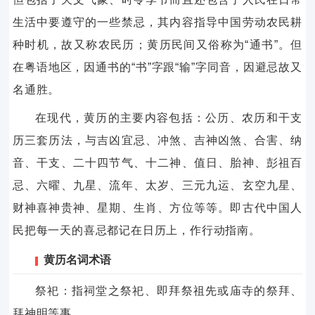
生活中要遵守的一些禁忌，其内容指导中国劳动农民耕
种时机，故又称农民历；黄历民间又俗称为“通书”。但
在粤语地区，因通书的“书”字跟“输”字同音，因避忌故又
名通胜。
在现代，黄历的主要内容包括：公历、农历和干支
历三套历法，与吉凶宜忌、冲煞、吉神凶煞、合害、纳
音、干支、二十四节气、十二神、值日、胎神、彭祖百
忌、六曜、九星、流年、太岁、三元九运、玄空九星、
财神喜神贵神、星期、生肖、方位等等。即古代中国人
民把每一天的喜忌都记在日历上，作行动指南。
黄历名词术语
祭祀：指祠堂之祭祀、即拜祭祖先或庙寺的祭拜、
拜神明等事。